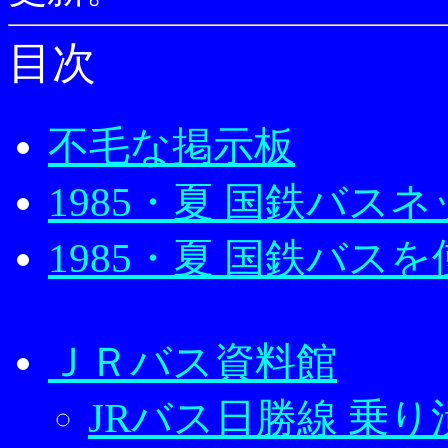
目次
不毛な掲示板
1985・夏 国鉄バス
1985・夏 国鉄バ
ＪＲバス資料館
JRバス日勝線 乗