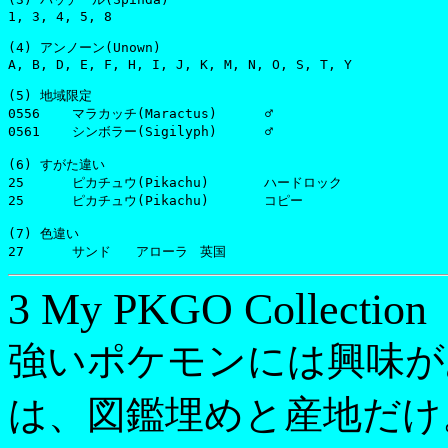
1, 3, 4, 5, 8

(4) アンノーン(Unown)

A, B, D, E, F, H, I, J, K, M, N, O, S, T, Y

(5) 地域限定

0556	マラカッチ(Maractus)      ♂

0561	シンボラー(Sigilyph)      ♂

(6) すがた違い

25	ピカチュウ(Pikachu)	ハードロック

25	ピカチュウ(Pikachu)	コピー

(7) 色違い

3 My PKGO Collection
強いポケモンには興味が
は、図鑑埋めと産地だけ