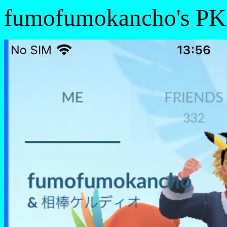
fumofumokancho's P