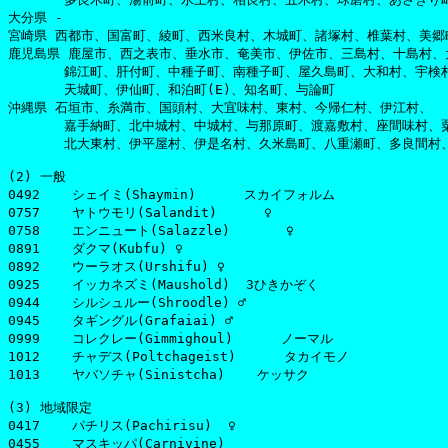
大分県 -

宮崎県 西都市、国富町、綾町、西米良村、木城町、諸塚村、椎葉村、美郷
鹿児島県 鹿屋市、西之表市、垂水市、奄美市、伊佐市、三島村、十島村、
       錦江町、肝付町、中種子町、南種子町、屋久島町、大和村、宇検
       天城町、伊仙町、和泊町(E)、知名町、与論町

沖縄県 石垣市、糸満市、国頭村、大宜味村、東村、今帰仁村、伊江村、

       嘉手納町、北中城村、中城村、与那原町、渡嘉敷村、座間味村、
       北大東村、伊平屋村、伊是名村、久米島町、八重瀬町、多良間村
(2) 一般

0492	シェイミ(Shaymin)      スカイフォルム

0757	ヤトウモリ(Salandit)	♀

0758	エンニュート(Salazzle)       ♀

0891	ダクマ(Kubfu) ♀

0892	ウーラオス(Urshifu) ♀

0925	イッカネズミ(Maushold)  3ひきかぞく

0944	シルシュルー(Shroodle) ♂

0945	タギングル(Grafaiai) ♂

0999	コレクレー(Gimmighoul)      ノーマル

1012	チャデス(Poltchageist)      タカイモノ

1013	ヤバソチャ(Sinistcha)    ケッサク

(3) 地域限定

0417	パチリス(Pachirisu)  ♀

0455	マスキッパ(Carnivine)
