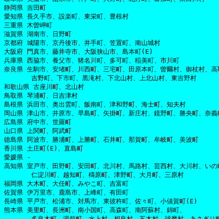
静岡県 吉田町

愛知県 長久手市、設楽町、東栄町、豊根村

三重県 木曽岬町

滋賀県 湖南市、日野町

京都府 城陽市、京丹後市、井手町、笠置町、南山城村

大阪府 門真市、藤井寺市、大阪狭山市、島本町(E)

兵庫県 西脇市、養父市、猪名川町、多可町、稲美町、市川町

奈良県 生駒市、安堵町、川西町、三宅町、田原本町、曽爾村、御杖村、高
       吉野町、下市町、黒滝村、下北山村、上北山村、東吉野村

和歌山県 古座川町、北山村

鳥取県 琴浦町、日吉津村

島根県 浜田市、奥出雲町、飯南町、津和野町、海士町、知夫村

岡山県 津山市、井原市、早島町、矢掛町、新庄村、鏡野町、勝央町、奈義町
広島県 府中市、世羅町

山口県 上関町、阿武町

徳島県 阿波市、勝浦町、上勝町、石井町、那賀町、牟岐町、美波町

香川県 土庄町(E)、直島町

愛媛県 -

高知県 室戸市、田野町、安田町、北川村、馬路村、芸西村、大川村、いの町
       仁淀川町、越知町、檮原町、津野町、大月町、三原村

福岡県 大木町、大任町、みやこ町、吉富町

佐賀県 伊万里市、鹿島市、上峰町、有田町

長崎県 平戸市、松浦市、対馬市、東彼杵町、佐々町、小値賀町(E)

熊本県 美里町、長洲町、南小国町、高森町、南阿蘇村、錦町、

       多良木町、湯前町、水上村、相良村、五木村、球磨村、あさぎり町