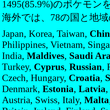
1495(85.9%)のポケ
海外では、78の国と地
Japan, Korea, Taiwan,
Chin
Philippines, Vietnam, Singa
India,
Maldives
,
Saudi Ar
Turkey,
Cyprus
,
Russian
, 
Czech, Hungary,
Croatia
,
S
Denmark,
Estonia
,
Latvia
,
Austria, Swiss, Italy,
Malta