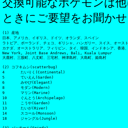
交換可能なポケモンは他
ときにご要望をお聞かせ
(1) 産地

日本、アメリカ、イギリス、ドイツ、オランダ、スペイン

ラトビア、ポーランド、チェコ、ギリシャ、ハンガリー、スイス、オースト
カナダ、オーストラリア、フィリピン、タイ、韓国、インドネシア、香港、
New York, Joint Base Andrews, Bali, Kuala Lumpur

大鹿村、三股町、八丈町、三宅村、神津島村、大島町、姫島村

(2) コフキムシ(scatterbug)

4	たいりく(Continental)

5	ていえん(Garden)

6	みやび(Elegant)

8	モダン(Modern)

9	マリン(Marine)

10	ぐんとう(Archipelago)

11	こうや(Garden)

13	たいが(River)

14	スコール(Monsoon)

18	ジャングル(Jungle)

(3) パッチール(Spinda)
