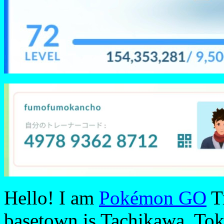
Hello! I am
Pokémon GO
T
basetown is Tachikawa, Tok