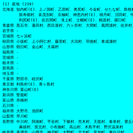
(1) 産地 (239)

北海道 知内町(E)、上ノ国町、乙部町、奥尻町、今金町、せたな町、島牧
       留寿都村、喜茂別町、京極町、神恵内村(E)、積丹町、沼田町、中
       利尻町(E)、佐呂間町、滝上町、士幌町(E)、鶴居村、羅臼町

青森県 黒石市、蓬田村、西目屋村、六ヶ所村、大間町、風間浦村、佐井村
岩手県 -

宮城県 七ヶ浜町

秋田県 小坂町、上小阿仁村、藤里町、大潟村、羽後町、東成瀬村

山形県 朝日町、金山町、大蔵村

福島県 -

茨城県 -

栃木県 -

群馬県 -

埼玉県 -

千葉県 野田市、睦沢町

東京都 利島村(E)、青ヶ島村

神奈川県 葉山町(E)

新潟県 聖籠町

富山県 舟橋村

石川県 -

福井県 大野市、池田町

山梨県 早川町

長野県 中川村、阿南町、平谷村、下條村、売木村、天龍村、泰阜村、豊丘村
       麻績村、筑北村、小布施町、高山村、木島平村、野沢温泉村

岐阜県 美濃市、山県市、神戸町、大野町、北方町、富加町、東白川村
