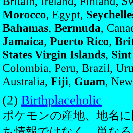
Britain, Ireland, Finland,
Morocco
, Egypt,
Seychelle
Bahamas
,
Bermuda
, Cana
Jamaica
,
Puerto Rico
,
Bri
States Virgin Islands
,
Sin
Colombia, Peru, Brazil, Uru
Australia,
Fiji
,
Guam
, New
(2)
Birthplaceholic
ポケモンの産地、地名に
ち情報ではなく、単なる