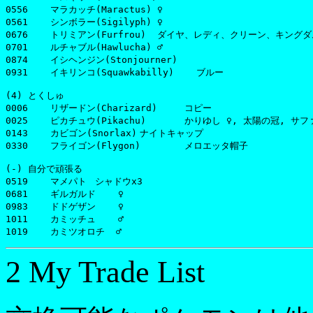
0556	マラカッチ(Maractus) ♀

0561	シンボラー(Sigilyph) ♀

0676	トリミアン(Furfrou)  ダイヤ、レディ、クリーン、キングダム

0701	ルチャブル(Hawlucha) ♂

0874	イシヘンジン(Stonjourner)

0931	イキリンコ(Squawkabilly)    ブルー

(4) とくしゅ

0006	リザードン(Charizard)	コピー

0025	ピカチュウ(Pikachu)	かりゆし ♀, 太陽の冠, サファリ, そらをとぶ沖縄, マスクド, 紫色冠, ドクター, バティック, そらをとぶバリ島, 発掘シカゴ, サッカーインドネシア

0143	カビゴン(Snorlax)	ナイトキャップ

0330	フライゴン(Flygon)	メロエッタ帽子

(-) 自分で頑張る

0519	マメパト	シャドウx3

0681	ギルガルド    ♀

0983	ドドゲザン    ♀

1011	カミッチュ    ♂

2 My Trade List