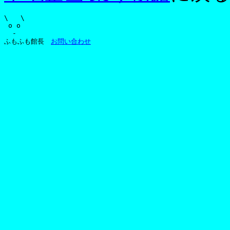
\   \

 o o 

  -  

ふもふも館長　
お問い合わせ