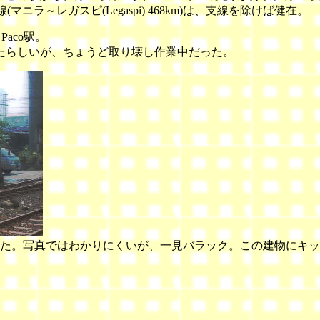
(マニラ～レガスピ(Legaspi) 468km)は、支線を除けば健在。
てPaco駅。
たらしいが、ちょうど取り壊し作業中だった。
かと思った。写真ではわかりにくいが、一見バラック。この建物に