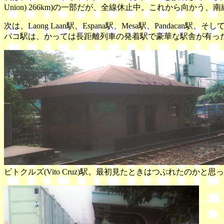
Union) 266km)の一部だが、全線休止中。これから向かう、南線
次は、Laong Laan駅、Espana駅、Mesa駅、Pandacan駅、そし
パコ駅は、かっては長距離列車の発着駅で豪華な駅舎が有っ
ビトクルズ(Vito Cruz)駅。最初見たときはつぶれたの