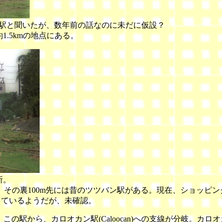
設の駅と聞いたが、数年前の話なのに未だに仮設？
.5kmの地点にある。
所。
その裏100m先には昔のツツバン駅がある。現在、ショッピ
っているようだが、未確認。
る。この駅から、カロオカン駅(Caloocan)への支線が分岐。カロオカ