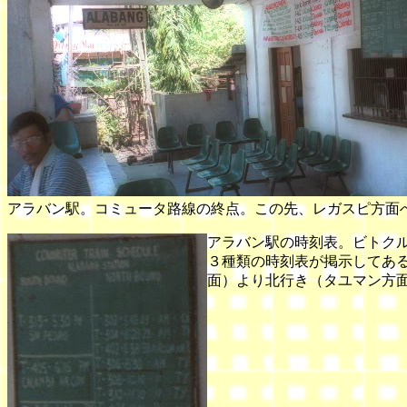
アラバン駅。コミュータ路線の終点。この先、レガスピ方面
アラバン駅の時刻表。ビトク
３種類の時刻表が掲示してあ
面）より北行き（タユマン方