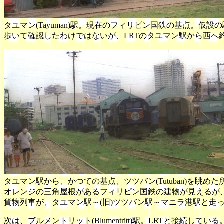
タユマン(Tayuman)駅。現在のフィリピン国鉄の基点。仮
歩いて確認したわけではないが、LRTのタユマン駅から西へ約1
タユマン駅から、かつての基点、ツツバン(Tutuban)を眺めた
オレンジの三角屋根があるフィリピン国鉄の建物が見えるが、
貨物列車が、タユマン駅～(旧)ツツバン駅～マニラ港駅と走
次は、ブルメントリット(Blumentritt)駅。LRTと接続してい