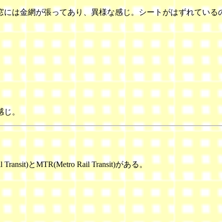
窓には金網が張ってあり、異様な感じ。シートがはずれている
感じ。
it)とMTR(Metro Rail Transit)がある。