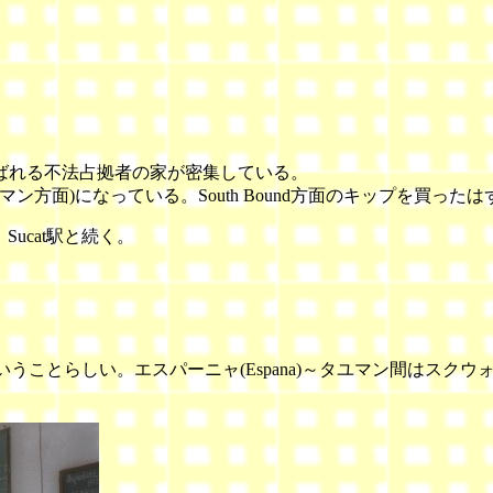
ばれる不法占拠者の家が密集している。
nd(タユマン方面)になっている。South Bound方面のキップを買った
n駅、Sucat駅と続く。
69kmということらしい。エスパーニャ(Espana)～タユマン間