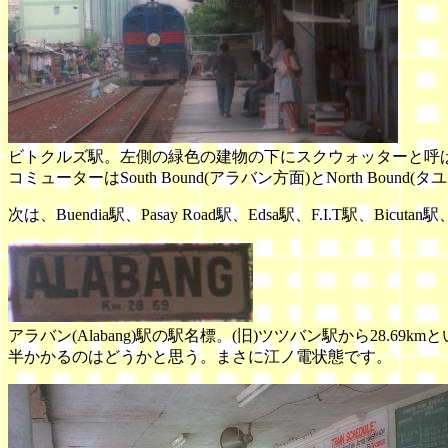
ビトクルズ駅。左側の緑色の建物の下にスクウォッターと呼
コミューターはSouth Bound(アラバン方面)とNorth Bou
次は、Buendia駅、Pasay Road駅、Edsa駅、F.I.T駅、Bicuta
アラバン(Alabang)駅の駅名標。(旧)ツツバン駅から28.
半かかるのはどうかと思う。まさに江ノ電状態です。