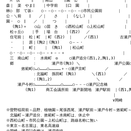
　　Λ　倶　　　∥　　｜南山　　　∥園　公　　｜　　　　　　　　　｜

　森｜　楽　やま∥　　｜中学前　　∥口　園　　｜　　　　　　　　　｜

　林○　部　て坂☆　　○－－○－－○－－○－－○市民公園前　　　　｜

　公・＼前　　∥　　／｜　　さ　　｜　(なし)　｜　　　　　　　　　｜

　園・　○　∥　　／　｜　　つ　　｜　　　　　｜　　　　　　　　　｜

　　 (陶1)＋　　○山　○苗　き　　○西松山町　○上松山町　　　　　｜

　　松ヶ丘○　　｜手　｜場　台　　｜(西2) 　／　　　　　　　　　　｜
　　住宅前｜　松｜町　｜町 (西2)　｜　　　／(西1) 　　　　　古瀬戸○
　　・　　｜　原｜(陶2｜(陶3) 　　○－－・　　　　　　　　　　　　｜
　　・　　｜　町｜　　｜　(陶1)　 ｜松山町　　　　　　　　　　　　｜
　　○・・○－－○－－○－－＋－－＋　　　　　　　　　　　　　　　｜

　　三　南山町　：　水南町　◎　　　○瀬戸追分(西1,2,陶1,3) 　　　｜
　　郷　　　　　：　　　　瀬戸市(陶3) ＼　　　　　　　　　瀬戸公園○
　　　　　效範町○…○………○……………＋－○瀬戸京町　　　　　／

　　　　　　　　：北脇町　孫田町 (陶1)　　　　＼(西1) 　　　　／

　　　　　　　　：(陶1,2) 　　　　　　　　　　　＼　　　　　／

　　　　瀬戸今村○……………○……………○…………○－－－○瀬戸記念橋

　　　　　　(陶1) 　　商工会議所前　瀬戸新開地　瀬戸駅前　｜(西1,陶1
　　　　　　　　　　　　　　　　　　　　　　　　　　　　　｜

　　　　　　　　　　　　　　　　　　　　　　　　　　　　　∨岡崎

　※曽野稲荷前～品野、植物園～尾張西尾、瀬戸駅前～瀬戸今村～效範町～
　　北脇町～瀬戸追分、效範町～水南町は、休止中

　※西松山町～市民公園～上松山町は、路線名称に無い

　※東京～名古屋は、東名高速線

　※岡崎～瀬戸記念橋は、瀬戸南線
