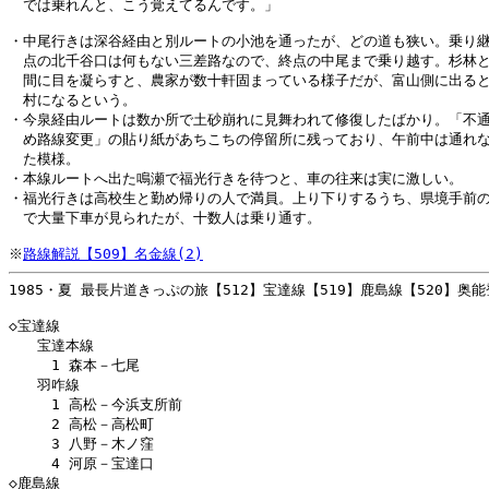
　では乗れんと、こう覚えてるんです。」

・中尾行きは深谷経由と別ルートの小池を通ったが、どの道も狭い。乗り継
　点の北千谷口は何もない三差路なので、終点の中尾まで乗り越す。杉林と
　間に目を凝らすと、農家が数十軒固まっている様子だが、富山側に出ると
　村になるという。

・今泉経由ルートは数か所で土砂崩れに見舞われて修復したばかり。「不通
　め路線変更」の貼り紙があちこちの停留所に残っており、午前中は通れな
　た模様。

・本線ルートへ出た鳴瀬で福光行きを待つと、車の往来は実に激しい。

・福光行きは高校生と勤め帰りの人で満員。上り下りするうち、県境手前の
　で大量下車が見られたが、十数人は乗り通す。

※
路線解説【509】名金線(2)
1985・夏 最長片道きっぷの旅【512】宝達線【519】鹿島線【520】奥能
◇宝達線

　　宝達本線

　　　1 森本－七尾

　　羽咋線

　　　1 高松－今浜支所前

　　　2 高松－高松町

　　　3 八野－木ノ窪

　　　4 河原－宝達口

◇鹿島線
