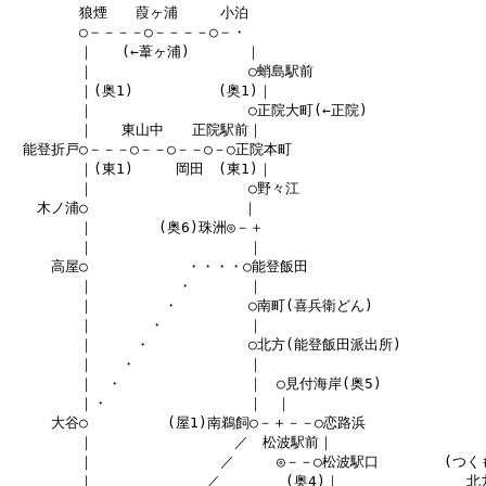
　　　　　狼煙　　葭ヶ浦　　　小泊

　　　　　○－－－－○－－－－○－・

　　　　　｜　　(←葦ヶ浦)　　　　｜

　　　　　｜　　　　　　　　　　　○蛸島駅前

　　　　　｜(奥1)　　　　　　(奥1)｜

　　　　　｜　　　　　　　　　　　○正院大町(←正院)

　　　　　｜　　東山中　　正院駅前｜

　能登折戸○－－－○－－○－－○－○正院本町

　　　　　｜(東1)　　　岡田　(東1)｜

　　　　　｜　　　　　　　　　　　○野々江

　　木ノ浦○　　　　　　　　　　　｜

　　　　　｜　　　　 (奥6)珠洲◎－＋

　　　　　｜　　　　　　　　　　　｜

　　　高屋○　　　　　　　・・・・○能登飯田

　　　　　｜　　　　　　・　　　　｜

　　　　　｜　　　　　・　　　　　○南町(喜兵衛どん)

　　　　　｜　　　　・　　　　　　｜

　　　　　｜　　　・　　　　　　　○北方(能登飯田派出所)

　　　　　｜　　・　　　　　　　　｜

　　　　　｜　・　　　　　　　　　｜　○見付海岸(奥5) 

　　　　　｜・　　　　　　　　　　｜　｜

　　　大谷○　　　　　 (屋1)南鵜飼○－＋－－○恋路浜

　　　　　｜　　　　　　　　　　／　松波駅前｜

　　　　　｜　　　　　　　　　／　　　◎－－○松波駅口　　　　 (つくも
　　　　　｜　　　　　　　　／　　　　 (奥4)｜　　　　　　　　　北九