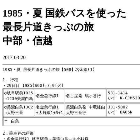
1985・夏 国鉄バスを使った
最長片道きっぷの旅
中部・信越
2017-03-20
1985・夏 最長片道きっぷの旅【508】名金線(1)

1. 行程

○岐阜駅前1035
531-1414
名金急行線1
名古屋発 鳩ヶ谷行
いすゞK-CJM520
→1230美濃白鳥
○美濃白鳥1302
名金急行線1
美濃白鳥発 中竜経由
331-5002
いすゞBA05N
→大野三番
+大野線1+3+1
大野三番行
〒 白鳥
2．乗車券の経路

・名金急行線1 岐阜駅前～美濃白鳥～向小駄良
