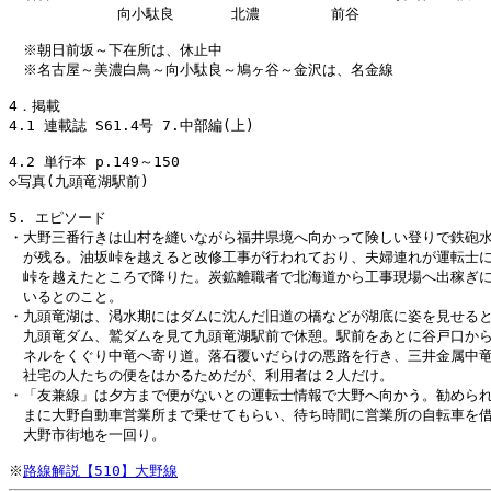
　　　　　　　 向小駄良　　　　北濃　　　　　前谷

　※朝日前坂～下在所は、休止中

　※名古屋～美濃白鳥～向小駄良～鳩ヶ谷～金沢は、名金線

4．掲載

4.1 連載誌 S61.4号 7.中部編(上)

4.2 単行本 p.149～150

◇写真(九頭竜湖駅前)

5. エピソード

・大野三番行きは山村を縫いながら福井県境へ向かって険しい登りで鉄砲水
　が残る。油坂峠を越えると改修工事が行われており、夫婦連れが運転士に
　峠を越えたところで降りた。炭鉱離職者で北海道から工事現場へ出稼ぎに
　いるとのこと。

・九頭竜湖は、渇水期にはダムに沈んだ旧道の橋などが湖底に姿を見せると
　九頭竜ダム、鷲ダムを見て九頭竜湖駅前で休憩。駅前をあとに谷戸口から
　ネルをくぐり中竜へ寄り道。落石覆いだらけの悪路を行き、三井金属中竜
　社宅の人たちの便をはかるためだが、利用者は２人だけ。

・「友兼線」は夕方まで便がないとの運転士情報で大野へ向かう。勧められ
　まに大野自動車営業所まで乗せてもらい、待ち時間に営業所の自転車を借
　大野市街地を一回り。

※
路線解説【510】大野線