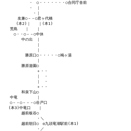
　　　　　　　・　○・・・・・・・○合同庁舎前

　　　　　　　・　｜

　　　　　　　　・｜

　　　　友兼○－－○君ヶ代橋

　　　 (本2)｜　　｜(本1)

　　荒島　　｜　　｜

　　　○・・○－－○中休

　　　　　中の出　｜

　　　　　　　　　｜

　　　　　　　　　｜

　　　　　　勝原口○・・・・・○鳩ヶ湯

　　　　　　　　　｜

　　　　　勝原遊園○

　　　　　　　　　＋・・

　　　　　　　　　｜　・

　　　　　　　　　｜　・

　　　　　　　　　＋・・

　　　　　和泉下山○

　　中竜　　　　　｜

　　○－－○－－－○谷戸口

　 (本3)中竜口　　｜

　　　　　越前板谷○

　　　　　　　　　・＼

　　　　　越前朝日○　◎九頭竜湖駅前(本1)

　　　　　　　　　・／
