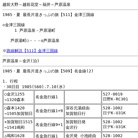
1985・夏 最長片道きっぷの旅【511】金津三国線

◇金津三国線

　　　1 芦原温泉－芦原湯町

　　芦原湯町○－－－◎芦原温泉

※
路線解説【511】金津三国線
1985・夏 最長片道きっぷの旅【509】名金線(2)

1. 行程

○金沢1255
527-0019
名金急行線1
日野K-RC301
→1320森本
○森本1420
深谷元湯経由
528-1002
名金急行線1+9
日デK-U31K
→1505加賀朝日
加賀朝日行
×加賀朝日1515
加賀朝日発
528-1002
名金急行線9+1
日デK-U31K
→1541鳴和
金沢行
△鳴和1628
金沢発 小池経由
528-1002
名金急行線1