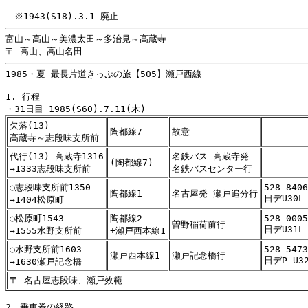
富山～高山～美濃太田～多治見～高蔵寺

1985・夏 最長片道きっぷの旅【505】瀬戸西線

1. 行程

欠落(13)
陶都線7
故意
高蔵寺～志段味支所前
代行(13) 高蔵寺1316
名鉄バス 高蔵寺発
(陶都線7)
→1333志段味支所前
名鉄バスセンター行
○志段味支所前1350
528-8406
陶都線1
名古屋発 瀬戸追分行
日デU30L
→1404松原町
○松原町1543
陶都線2
528-0005
曽野稲荷前行
日デU31L
→1555水野支所前
+瀬戸西本線1
○水野支所前1603
528-5473
瀬戸西本線1
瀬戸記念橋行
日デP-U3
→1630瀬戸記念橋
〒 名古屋志段味、瀬戸效範
2．乗車券の経路
