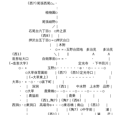
　　　　　　　 (西7)尾張西尾○…・

　　　　　　　　　　　　　　　　：

　　　　　　　　　　　　　植物園○

　　　　　　　　　　　　　　　　｜

　　　　　　　　　　　　尾張細野○

　　　　　　　　　　　　　　　／｜

　　　　　　　　石尾台六丁目○　○外之原

　　　　　　　　　　　 (西8)｜　｜

　　　　　　　　押沢台五丁目○＝○押沢台口

　　　　　　　　　　　　　　｜　｜木附

　　　　　　　　　　　　　　・　○＝＝☆玉野台団地　多治見　　多治見

　　　(西1) 　　　　　　　　　＼｜　　∥　　　　　　　Λ　　　　Λ

　　　造形短大口　　　　自衛隊前○＝＝・　　　　　　　・　　　　｜

　　(→造形大学)　　　　　　　　｜　　　　　　定光寺　・下半田川｜

　　　　　○－＋　　　　　　玉野○・・・・・・・◎・・○－－－－○

　　　　　　　○大草保育園前　　｜(西7)　(西5)定光寺口｜　　　　｜

　　　　　　　｜(→大草東上)　　｜　　・－－－－－－－・　　　　｜

　　　大草○・＋・○・・○坂下町｜　　｜　　　　　　　　　　　　｜

　　　　　・　｜　深洞　　　　　｜(西1｜　　中水野　上水野　品野｜

　　　　　・　○大草　　　鹿乗橋○－－○－－－○－－－○－－－－○

　　　　　・　｜農協前　　　　　｜　　｜鹿乗　｜　　　｜　　　　｜

　　　　　・　｜　　　 (西1,陶7)｜(陶7｜(西6) ｜　　　｜　　　　｜
　　　西洞○・○東洞口　高蔵寺◎＋－－○東谷橋｜南山　｜(西1) 　｜

　　　　　　　｜　　　　　　　　｜　　｜(陶7) ○中学前｜　　　瀬｜

　　　　　　　｜　　　　　 (西1)｜　　｜　　　｜　　　｜瀬　　戸｜
