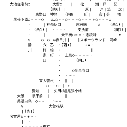
　　大池住宅前○　　　　　　大留○　　｜　　松｜　　瀬｜戸　　記｜

　　　　　　　｜　　　　　(陶6) ｜　　｜　　原｜　　戸｜追　　念｜

　　　　　　　｜　東野口　神領　｜(陶6｜　　町｜　　市｜分　　橋｜

　　　尾張下原○－－－○　　◎…○－－○－－－○－－＋＋○－－－○

　　　　　　　・　　　｜神領駅口｜　　｜志段味　　　◎　　 (西1)｜

　　　　　　　・ (西1)｜　・－－・　　｜支所前　　　　　　 (陶1)｜
　　　　　　　・　　　｜　｜　　天王橋○＝＝・志段味　　　　　　∨

　　　　　　　◎　　　○－○－◎春日井｜　　∥スポーツランド　岡崎

　　　　　　　勝　　　六　乙　・(西1) ｜　　☆＝・

　　　　　　　川　　　軒　輪　・　　　｜　　　　∥

　　　　　　　　　　　家　町　・　上島○＝＝＝＝・

　　　　　　　　　　　口　　　・　　　｜(陶1)

　　　　　　　　　　　　　　　・　　　｜

　　　　　　　　　　　　　　　・　　　○竜泉寺口

　　　　　　　　　　　　　　　・　・＝＋

　　　　　　　　　　東大曽根　・　∥　｜

　　　　　　　　　　　　○－－○－∥－○

　　　　　　　　愛知　　｜　矢田橋∥尾張小幡

　　　　大阪　　県庁前　｜　　　　∥

　　　　美濃白鳥　○－－・　☆＝＝・

　　　　　Λ　　　｜　　　大曽根駅

　　　　　｜(陶1) ｜

　　名古屋◎－＋－・

　　　　　｜　・

　　　　　・－＋－－＞東京
