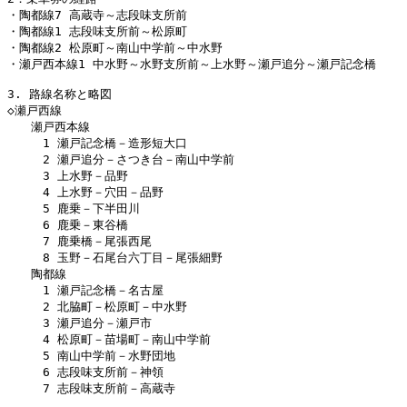
・陶都線7 高蔵寺～志段味支所前

・陶都線1 志段味支所前～松原町

・陶都線2 松原町～南山中学前～中水野

・瀬戸西本線1 中水野～水野支所前～上水野～瀬戸追分～瀬戸記念橋

3. 路線名称と略図

◇瀬戸西線

　　瀬戸西本線

　　　1 瀬戸記念橋－造形短大口

　　　2 瀬戸追分－さつき台－南山中学前

　　　3 上水野－品野

　　　4 上水野－穴田－品野

　　　5 鹿乗－下半田川

　　　6 鹿乗－東谷橋

　　　7 鹿乗橋－尾張西尾

　　　8 玉野－石尾台六丁目－尾張細野

　　陶都線

　　　1 瀬戸記念橋－名古屋

　　　2 北脇町－松原町－中水野

　　　3 瀬戸追分－瀬戸市

　　　4 松原町－苗場町－南山中学前

　　　5 南山中学前－水野団地

　　　6 志段味支所前－神領

　　　7 志段味支所前－高蔵寺
