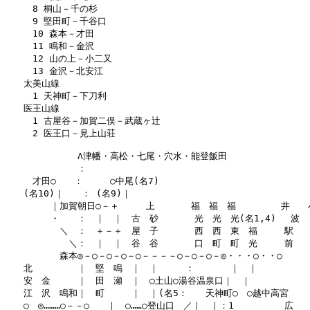
　　　8 桐山－千の杉

　　　9 堅田町－千谷口

　　　10 森本－才田

　　　11 鳴和－金沢

　　　12 山の上－小二又

　　　13 金沢－北安江

　　太美山線

　　　1 天神町－下刀利

　　医王山線

　　　1 古屋谷－加賀二俣－武蔵ヶ辻

　　　2 医王口－見上山荘

　　　　　　　　Λ津幡・高松・七尾・穴水・能登飯田

　　　　　　　　：

　　　才田○　　：　　　○中尾(名7)

　　(名10)｜　　： (名9)｜

　　　　　｜加賀朝日○－＋　　　上　　　　福　福　福　　　　　井　　小
　　　　　・　　：　｜　｜　古　砂　　　　光　光　光(名1,4) 　波　
　　　　　　＼　：　＋－＋　屋　子　　　　西　西　東　福　　　駅　　
　　　　　　　＼：　｜　｜　谷　谷　　　　口　町　町　光　　　前　　
　　　　　　森本◎－○－○－○－○－－－－○－○－○－◎・・・○・・○

　　北　　　　　｜　堅　鳴　｜　｜　　　：　　　　｜　｜

　　安　金　　　｜　田　瀬　｜　○土山○湯谷温泉口｜　｜　　　　　　　
　　江　沢　鳴和｜　町　　　｜　｜(名5：　　天神町○　○越中高宮　　　
　　○　◎………○－－○　　｜　○……○登山口　／｜　｜：1 　　　　　広
