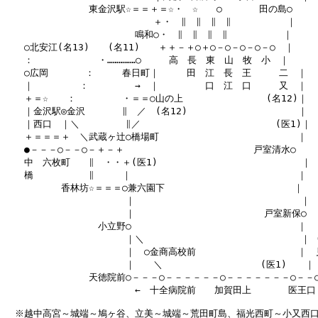
　　　　　　　　　東金沢駅☆＝＝＋＝☆・　☆　　○　　　　田の島○

　　　　　　　　　　　　　　　　＋・　∥　∥　∥　∥　　　　　　｜

　　　　　　　　　　　　　　鳴和○・　∥　∥　∥　∥　　　　　　｜

　　○北安江(名13)　　(名11)　　＋＋－＋○＋○－○－○－○－○　｜

　　：　　　　　　　・……………○　　　高　長　東　山　牧　小　｜

　　○広岡　　　　：　　　春日町｜　　　田　江　長　王　　　二　｜

　　｜　　　　　：　　　　　→　｜　　　　　口　江　口　　　又　｜

　　＋＝☆　　：　　　　　・＝＝○山の上　　　　　　　　　(名12)｜

　　｜金沢駅◎金沢　　　　∥　／　(名12)　　　　　　　　　　　　｜

　　｜西口　｜＼　　　　　∥／　　　　　　　　　　　　　　 (医1)｜

　　＋＝＝＝＋　＼武蔵ヶ辻○橋場町　　　　　　　　　　　　　　　｜

　　●－－－○－－○－＋－＋　　　　　　　　　　　　　　戸室清水○

　　中　六枚町　　∥　・・＋(医1) 　　　　　　　　　　　　　　　｜

　　橋　　　　　　∥　　　｜　　　　　　　　　　　　　　　　　　｜

　　　　　　香林坊☆＝＝＝○兼六園下　　　　　　　　　　　　　　｜

　　　　　　　　　　　　　｜　　　　　　　　　　　　　　　　　　｜

　　　　　　　　　　　　　｜　　　　　　　　　　　　　　戸室新保○

　　　　　　　　　　小立野○　　　　　　　　　　　　　　　　　　｜

　　　　　　　　　　　　　｜＼　　　　　　　　　　　　　　　　　｜ (医
　　　　　　　　　　　　　｜　○金商高校前　　　　　　　　　　　｜　見
　　　　　　　　　　　　　｜　　＼　　　　　　　　　　 (医1)　　｜　
　　　　　　　　　天徳院前○－－－○－－－－－－○－－－－－－－○－－○
　　　　　　　　　　　　　　←　十全病院前　　加賀田上　　　　医王口

　※越中高宮～城端～鳩ヶ谷、立美～城端～荒田町島、福光西町～小又西口