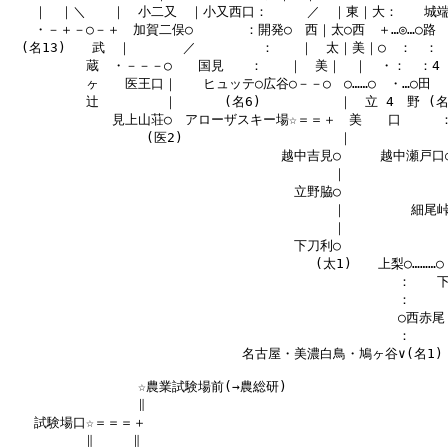
　　｜　｜＼　　｜　小二又　｜小又西口：　　　／　｜東｜大：　　城端 
　　・－＋－○－＋　加賀二俣○　　　　：開発○　西｜太○西　＋…◎…○路

　(名13)　　武　｜　　　　／　　　　　：　　｜　太｜美｜○　：　：　
　　　　　　蔵　・－－－○　　国見　　：　　｜　美｜　｜　・：　：4 
　　　　　　ヶ　　医王口｜　　ヒュッテ○広谷○－－○　○……○　・…○田

　　　　　　辻　　　　　｜　　　 (名6)　　　　　　｜　立 4　野 (名4
　　　　　　　　見上山荘○　アローザスキー場☆＝＝＋　美　　口　　　：
　　　　　　　　　　 (医2)　　　　　　　　　　　　｜　　　　　　　　
　　　　　　　　　　　　　　　　　　　　　越中吉見○　　　越中瀬戸口○
　　　　　　　　　　　　　　　　　　　　　　　　　｜　　　　　　　　
　　　　　　　　　　　　　　　　　　　　　　立野脇○　　　　　　　　：
　　　　　　　　　　　　　　　　　　　　　　　　　｜　　　　　細尾峠○
　　　　　　　　　　　　　　　　　　　　　　　　　｜　　　　　　　　
　　　　　　　　　　　　　　　　　　　　　　下刀利○　　　　　　　　：
　　　　　　　　　　　　　　　　　　　　　　　 (太1)　　上梨○………○

　　　　　　　　　　　　　　　　　　　　　　　　　　　　　　：　　下
　　　　　　　　　　　　　　　　　　　　　　　　　　　　　　：

　　　　　　　　　　　　　　　　　　　　　　　　　　　　　　○西赤尾

　　　　　　　　　　　　　　　　　　　　　　　　　　　　　　：

　　　　　　　　　　　　　　　　　　名古屋・美濃白鳥・鳩ヶ谷∨(名1)

　　　　　　　　　　☆農業試験場前(→農総研)

　　　　　　　　　　∥

　　試験場口☆＝＝＝＋

　　　　　　∥　　　∥
