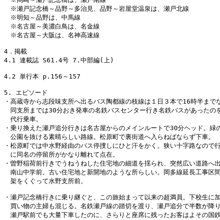
　※瀬戸記念橋～品野～多治見、品野～岩屋堂温泉は、瀬戸北線

　※明知～品野は、中馬線

　※名古屋～美濃白鳥は、名金線

　※名古屋～大阪は、名神高速線

4．掲載

4.1 連載誌 S61.4号 7.中部編(上)

4.2 単行本 p.156～157

5. エピソード

・高蔵寺から志段味支所へ出るバス陶都線の枝線は１日３本で16時半までな
　同支所までは30分おき発車の名鉄バスセンター行き名鉄バスがあったのを
　代行乗車。

・乗り換えた瀬戸追分行きは名古屋からのメインルートで30分ヘッド。緑の
　公園を抜ける素晴らしい路線。松原町で裏街道へ入らねばならず下車。

・松原町では中水野経由のバス停捜しにひと汗をかく。狭い十字路なので行
　に同名の停留所がかなり離れて点在。

・曽野稲荷前行きでうねうねした住宅地の細道を揺られ、突然広い道路へ出
　南山中学前。古い住宅地と新開地のような所らしい。岡多線延長工事区間
　架をくぐって水野支所前。

・瀬戸記念橋行きに乗り継ぐと、この旅始まって以来の超満員。下校生に加
　買い物の主婦も混じる。名鉄瀬戸線の踏切を渡り、瀬戸追分で半数が降り
　瀬戸駅前でも大量下車したのに、さらりと座席に残ったお客はよその国鉄