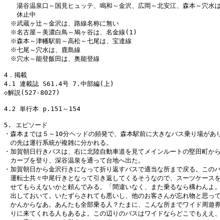
　　湯谷温泉口～国見ヒュッテ、鳴和～金沢、広岡～北安江、森本～穴水は
　　休止中

　※武蔵ヶ辻～金沢は、路線名称に無い

　※名古屋～美濃白鳥～鳩ヶ谷は、名金線(1)

　※森本～津幡駅前～高松～七尾は、宝達線

　※七尾～穴水は、鹿島線

　※穴水～能登飯田は、奥能登線

4．掲載

4.1 連載誌 S61.4号 7.中部編(上)

◇解説(527-8027)

4.2 単行本 p.151～154

5. エピソード

・森本までは５～10分ヘッドの頻発で、森本駅前に大きなバス乗り場があり
　の先は運行系統が複雑に分かれる。

・加賀朝日行きバスは、右に北陸自動車道を見てメインルートの堅田町から
　カーブを登り、深谷温泉を通って台地へ出た。

・加賀朝日から金沢行きになって折り返すバスで適当な所まで戻る。このバ
　運転士共々中尾行きとなって引き返してくるそうなので、スーツケースを
　せてもらえないかと頼んでみる。「間違いなく、また乗るなら構わんよ。
　出しておいて。いたずらされても悪いし、他のお客さんが忘れ物と思って
　かんからなあ。あんたも全部乗る人？たまに、こんな所までワイド周遊券
　りに来てくれる人もあるよ。この辺りのバスはワイドならどこでもええ、