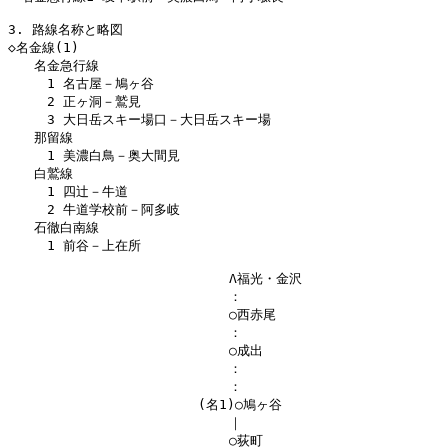
3. 路線名称と略図

◇名金線(1)

　　名金急行線

　　　1 名古屋－鳩ヶ谷

　　　2 正ヶ洞－鷲見

　　　3 大日岳スキー場口－大日岳スキー場

　　那留線

　　　1 美濃白鳥－奥大間見

　　白鷲線

　　　1 四辻－牛道

　　　2 牛道学校前－阿多岐

　　石徹白南線

　　　1 前谷－上在所

　　　　　　　　　　　　　　　　　Λ福光・金沢

　　　　　　　　　　　　　　　　　：

　　　　　　　　　　　　　　　　　○西赤尾

　　　　　　　　　　　　　　　　　：

　　　　　　　　　　　　　　　　　○成出

　　　　　　　　　　　　　　　　　：

　　　　　　　　　　　　　　　　　：

　　　　　　　　　　　　　　 (名1)○鳩ヶ谷

　　　　　　　　　　　　　　　　　｜

　　　　　　　　　　　　　　　　　○荻町
