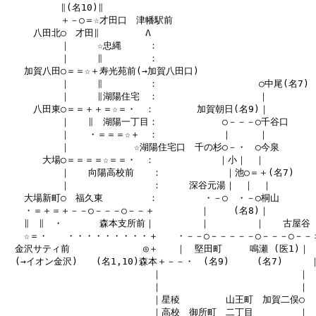
　　　　　　∥(名10)∥

　　　　　　＋－○＝☆才田口　津幡駅前

　　　八田北○　才田∥　　　　　Λ

　　　　　　｜　　　☆忠縄　　　：

　　　　　　｜　　　∥　　　　　：

　　加賀八田○＝＝☆＋寿光苑前(→加賀八田口)

　　　　　　｜　　　∥　　　　　：　　　　　　　　　　　○中尾(名7)

　　　　　　｜　　　∥湖陽住宅　：　　　　　　　　　　　｜

　　　八田東○＝＝＋＋＝☆＝・　：　　　　 加賀朝日(名9)｜

　　　　　　｜　　∥　湖陽一丁目：　　　　　　　○－－－○千谷口

　　　　　　｜　　・＝＝＝☆＋　：　　　　　　　｜　　　｜

　　　　　　｜　　　　　　　☆湖陽住宅口　千の杉○－・　○今泉

　　　　大場○＝＝＝＝☆＝＝・　：　　　　　　　｜小｜　｜

　　　　　　｜　　向陽高校前　　：　　　　　　　｜池○＝＋(名7)

　　　　　　｜　　　　　　　　　：　　　深谷元湯｜　｜　｜

　　大場新町○　福久東　　　　　：　　　　　・－○　・－○桐山

　　・＝＋＝＋－－○－－－○－－＋　　　　　｜　　 (名8)｜

　　∥　∥　・　　　　森本支所前｜　　　　　｜　　　　　｜　　古屋谷

　　☆＝・　　・・・・・・・・・＋　　・－－○－－－－－○－－－○－－＞
　金沢サティ前　　　　　　　　◎＋　　｜　堅田町　　　鳴瀬 (医1)｜　
　(→イオン金沢)　　(名1,10)森本＋－－・　(名9)　　　(名7)　　　｜ 
　　　　　　　　　　　　　　　　｜　　　　　　　　　　　　　　　｜

　　　　　　　　　　　　　　　　｜　　　　　　　　　　　　　　　｜

　　　　　　　　　　　　　　　　｜星稜　　　　　山王町　加賀二俣○

　　　　　　　　　　　　　　　　｜高校　御所町　二丁目　　　　　｜
