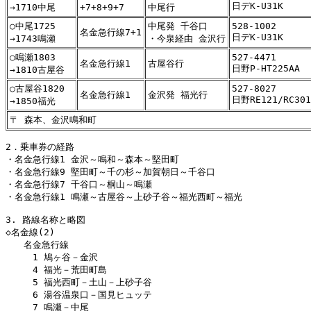
日デK-U31K
→1710中尾
+7+8+9+7
中尾行
○中尾1725
中尾発 千谷口
528-1002
名金急行線7+1
日デK-U31K
→1743鳴瀬
・今泉経由 金沢行
○鳴瀬1803
527-4471
名金急行線1
古屋谷行
日野P-HT225AA
→1810古屋谷
○古屋谷1820
527-8027
名金急行線1
金沢発 福光行
日野RE121/RC301
→1850福光
〒 森本、金沢鳴和町
2．乗車券の経路

・名金急行線1 金沢～鳴和～森本～堅田町

・名金急行線9 堅田町～千の杉～加賀朝日～千谷口

・名金急行線7 千谷口～桐山～鳴瀬

・名金急行線1 鳴瀬～古屋谷～上砂子谷～福光西町～福光

3. 路線名称と略図

◇名金線(2)

　　名金急行線

　　　1 鳩ヶ谷－金沢

　　　4 福光－荒田町島

　　　5 福光西町－土山－上砂子谷

　　　6 湯谷温泉口－国見ヒュッテ

　　　7 鳴瀬－中尾
