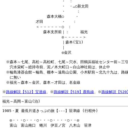
　　　　　　　　　　　　　　　　・　：

　　　　　　　　　　　　　　　　・　・…○新太田

　　　　　　　　　　　　　　　　・　　　：

　　　　　　　　　　　　森本大橋○　　　・

　　　　　　　　　才田　　　　　・　　：

　　　　　　　　　＜－－－－－－○　：

　　　　　　　　　　　森本支所前｜：　　　福光

　　　　　　　　　　　　　　　　◎－－－－－＞

　　　　　　　　　　　　　　　　｜森本(宝1)

　　　　　　　　　　　　　　　　｜

　　　　　　　　　　　　　　　　◎金沢

　※森本～七尾、高松～高松町、七尾～穴水、田鶴浜福祉センター前～三引
　　穴水栄町～総持寺前、泥ノ木大町口～白山神社前は、休止中

　※輪島漆器会館～輪島、棚本～遠島山公園、小木駅前～北九十九は、路線
　　に無い

　※福光～森本～金沢、森本～才田は、名金線

※
路線解説【512】宝達線
、※
路線解説【519】鹿島線
、※
路線解説【52
1985・夏 最長片道きっぷの旅【---】笹津線 (行程外)

　　◎・・・○・・・○・・・○・・・・○・・◎

　　富山　富山南口　蜷川　伊豆ノ宮　八木山　笹津
