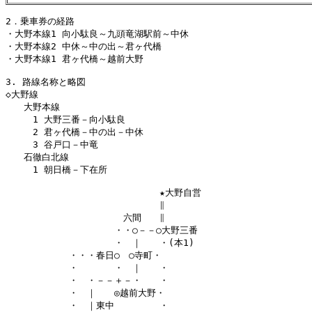
2．乗車券の経路

・大野本線1 向小駄良～九頭竜湖駅前～中休

・大野本線2 中休～中の出～君ヶ代橋

・大野本線1 君ヶ代橋～越前大野

3. 路線名称と略図

◇大野線

　　大野本線

　　　1 大野三番－向小駄良

　　　2 君ヶ代橋－中の出－中休

　　　3 谷戸口－中竜

　　石徹白北線

　　　1 朝日橋－下在所

　　　　　　　　　　　　　　　　　★大野自営

　　　　　　　　　　　　　　　　　∥

　　　　　　　　　　　　　六間　　∥

　　　　　　　　　　　　・・○－－○大野三番

　　　　　　　　　　　　・　｜　　・(本1)

　　　　　　　・・・春日○　○寺町・

　　　　　　　・　　　　・　｜　　・

　　　　　　　・　・－－＋－・　　・

　　　　　　　・　｜　　◎越前大野・

　　　　　　　・　｜東中　　　　　・
