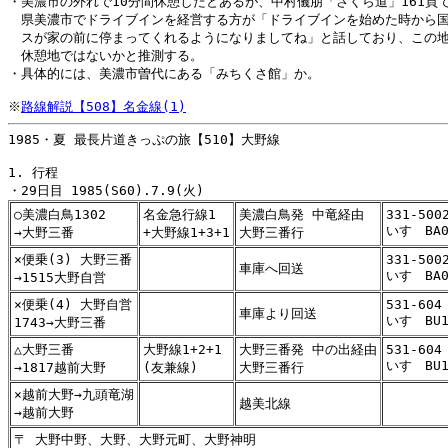
・美濃市の外れで10分間休憩したとあるが、中村儀朋「さくら道」161頁で
　県美濃市でドライブインを経営する方が「ドライブインを始めた時から国
　スが家の前に停まってくれるようになりましてね」と話しており、この地
　休憩地ではないかと推測する。

・具体的には、美濃市曽代にある「みちくさ館」か。

※
路線解説【508】名金線(1)
1985・夏 最長片道きっぷの旅【510】大野線

1. 行程

○美濃白鳥1302
名金急行線1
美濃白鳥発 中竜経由
331-500
いすゞBA0
→大野三番
+大野線1+3+1
大野三番行
×便乗(3) 大野三番
331-500
車庫へ回送
いすゞBA0
→1515大野自営
×便乗(4) 大野自営
531-604
車庫より回送
いすゞBU1
1743→大野三番
△大野三番
大野線1+2+1
大野三番発 中の出経由
531-604
いすゞBU1
→1817越前大野
(友兼線)
大野三番行
×越前大野→九頭竜湖
越美北線
→越前大野
〒 大野中野、大野、大野元町、大野神明