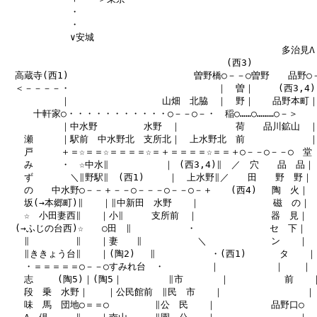
　　　　　　　・

　　　　　　　・

　　　　　　　∨安城

　　　　　　　　　　　　　　　　　　　　　　　　　　　　　　多治見Λ　
　　　　　　　　　　　　　　　　　　　　　　　　(西3) 　　　　　　｜
　高蔵寺(西1) 　　　　　　　　　　　　　曽野橋○－－○曽野　　品野○－
　＜－－－－・　　　　　　　　　　　　　　　　｜　曽｜　　 (西3,4)｜
　　　　　　｜　　　　　　　　　　山畑　北脇　｜　野｜　　品野本町｜
　　　十軒家○・・・・・・・・・・・○－－○－・　稲○……○………○－＞

　　　　　　｜中水野　　　　　水野　｜　　　　　　荷　　品川鉱山　｜
　　瀬　　　｜駅前　中水野北　支所北｜　上水野北　前　　　　　　　｜
　　戸　　　＋＝☆＝＝☆＝＝＝＝☆＝＋＝＝＝＝☆＝＝＋○－－○－－○　堂

　　み　　　・　☆中水∥　　　　　　｜ (西3,4)∥　／　穴　　品　品｜　
　　ず　　　　＼∥野駅∥　(西1) 　　｜　上水野∥／　　田　　野　野｜　
　　の　　中水野○－－＋－－○－－－○－－○－＋　　(西4) 　陶　火｜

　　坂(→本郷町)∥　　｜∥中新田　水野　　｜　　　　　　　　磁　の｜

　　☆　小田妻西∥　　｜小∥　　　支所前　｜　　　　　　　　器　見｜

　(→ふじの台西)☆　　○田　∥　　　　　　・　　　　　　　　セ　下｜

　　∥　　　　　∥　　｜妻　　∥　　　　　　＼　　　　　　　ン　　｜

　　∥ききょう台∥　　｜(陶2) 　∥　　　　　　・(西1) 　　　タ　　｜

　　・＝＝＝＝＝○－－○すみれ台　・　　　　　｜　　　　　　｜　　｜

　　志　　 (陶5)｜(陶5｜　　　　　∥市　　　　｜　　　　　　前　　｜
　　段　乗　水野｜　　｜公民館前　∥民　市　　｜　　　　　　　　　｜

　　味　馬　団地○＝＝○　　　　　∥公　民　　｜　　　　　　品野口○
