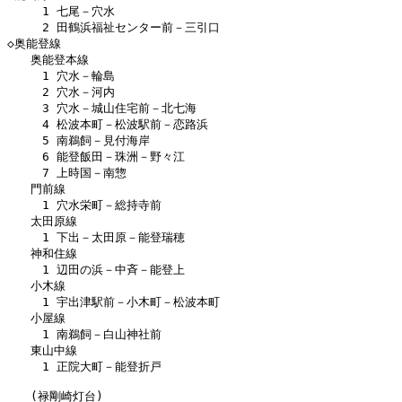
　　　1 七尾－穴水

　　　2 田鶴浜福祉センター前－三引口

◇奥能登線

　　奥能登本線

　　　1 穴水－輪島

　　　2 穴水－河内

　　　3 穴水－城山住宅前－北七海

　　　4 松波本町－松波駅前－恋路浜

　　　5 南鵜飼－見付海岸

　　　6 能登飯田－珠洲－野々江

　　　7 上時国－南惣

　　門前線

　　　1 穴水栄町－総持寺前

　　太田原線

　　　1 下出－太田原－能登瑞穂

　　神和住線

　　　1 辺田の浜－中斉－能登上

　　小木線

　　　1 宇出津駅前－小木町－松波本町

　　小屋線

　　　1 南鵜飼－白山神社前

　　東山中線

　　　1 正院大町－能登折戸

　　(禄剛崎灯台)
