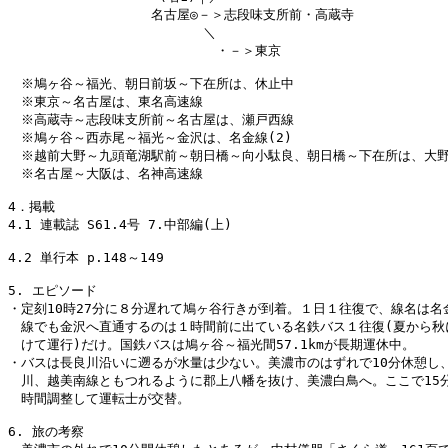
　　　　　　　　　　　名古屋◎－＞志段味支所前・高蔵寺

　　　　　　　　　　　　　　　＼

　　　　　　　　　　　　　　　　・－＞東京

　※鳩ヶ谷～福光、朝日前坂～下在所は、休止中

　※東京～名古屋は、東名高速線

　※高蔵寺～志段味支所前～名古屋は、瀬戸西線

　※鳩ヶ谷～西赤尾～福光～金沢は、名金線(2)

　※越前大野～九頭竜湖駅前～朝日橋～向小駄良、朝日橋～下在所は、大野
　※名古屋～大阪は、名神高速線

4．掲載

4.1 連載誌 S61.4号 7.中部編(上)

4.2 単行本 p.148～149

5. エピソード

・定刻10時27分に８分遅れて鳩ヶ谷行きが到着。１日１往復で、線名は名金
　線でも金沢へ直通するのは１時間前に出ている名鉄バス１往復(夏から秋に
　けて運行)だけ。国鉄バスは鳩ヶ谷～福光間57.1kmが長期運休中。

・バスは長良川沿いに遡るが水量は少ない。美濃市のはずれで10分休憩し、
　川、越美南線ともつれるように郡上八幡を抜け、美濃白鳥へ。ここで15分
　時間調整して運転士が交替。

6. 旅の考察
