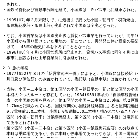
　された。

・国鉄民営化及び自動車分離を経て、小国線はＪＲバス東北に継承された。
・1995(H7)年３月末限りで、に最後まで残った小国～朝日平・羽前焼山、
　飯豊梅花皮荘・飯豊山荘が廃止されて小国線は全廃となった。

・なお、小国営業所は小国線廃止後も貸切バス事業を行っていたが、同年10
　小国町から借り受けていた用地の一部について、再開発に伴い返還の要請
　けて 、45年の歴史に幕を下ろすこととなった。

・1996(H8)年４月に小国営業所は廃止され、貸切バス事業は同年４月に山
　根市に新設された山形営業所に引き継がれた。

2.3 旅の考察

・1977(S52)年８月の「駅営業範囲一覧」によると、小国線には接続駅（
　川口及び伊佐領）のみ置かれていて、委託駅（自動車駅）は置かれていな
・当時、小国～二本柳は、第１区間の小国～朝日平の一部と第２区間の小国
　本柳の２つのルートが存在していた。1984(S59)年頃の「自動車線普通
　表」の小国線の項を見ると、第１区間の小国～二本柳は2.0km、第２区間
　1.7kmと記載されている。国鉄末期の小国線路線略図によると区間距離は
　0.7電興前1.0二本柳、小国1.0飯綱橋1.0二本柳と描かれていることか
　区間（小国～朝日平）は飯綱橋経由、第２区間（小国～二本柳）は電興前
　であると解される。

・第２区間（小国～二本柳）と第５区間（小国～飯豊梅花皮荘）の分岐点で
　本町は乗降場であるが、仮に本町が停車場であったならば、小国～電興前