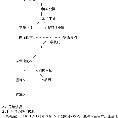
　　　　　　　　　　＼｜

　　　　　　　　　　　○御嶽公園

　　　　　　　　　　　｜

　　　　　　　　　　　○梨ノ木台

　　　　　　　　　　／　＼

　　　　　羽後小滝○　　　○新羽後小滝

　　　　　　　　　｜　　　｜

　　　　　白滝館前○－－－＋－○－－○羽後長岡

　　　　　　　　　｜　　／　学校前

　　　　　　　　　・－＋

　　　　　　　　　　／　

　　　　　　　　　／

　　　　奈曽滝前○

　　　　　　　／　＼

　　　　　　・　　　○羽後本郷

　　　　　　｜　　　　＼

　　　　霊峰○　　　　　○横岡

　　　　　　｜

　　　　　　｜

　　　　鉾立○

2. 路線解説

2.1 当時の運行状況

・鳥海線は、1944(S19)年６月15日に象潟～横岡、象潟～百目木が原産地