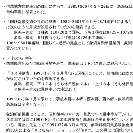
・信越地方自動車部の廃止に伴って、1985(S60)年３月20日に、鳥海線は
　自動車部に移管された。

・「国鉄監修交通公社の時刻表」1985(S60)年９月号(8/1現在)によると
　は次のような系統が設定されていたのを確認できる。

　　　象潟～鉾立　３往復（10/20まで運転、うち１往復は8/25～10/20
　　　象潟～横岡　９往復（うち１往復は10/20まで運転）

・1985(S60)年当時、国鉄バス運行の拠点として象潟自動車営業所（象潟
　置かれていた。

2.2 旅から30年

・国鉄民営化及び自動車分離を経て、鳥海線はＪＲバス東北に継承された。
・「ＪＲ時刻表」1995(H7)年３月号(2/1現在)によると、鳥海線には次の
　が設定されていたのを確認できる。

　　　象潟～横岡　下り７本（うち休日運休２本）・上り８本（うち休日運
　　　※象潟～鉾立は運休中との注記あり。

・1995(H7)年３月末限りで、羽後本郷～本郷～西本郷、西本郷～象潟病院
　鳥海線は全廃となった。

・象潟町前掲書によると、昭和後半のマイカー普及で年々乗車率が下がり、
　ス東北では既に1993(H5)年に象潟営業所と鳥海線の廃止を決定したと述
　いる。廃止に先立って1995(H7)年３月４日夜、象潟町横岡集落穀物倉庫
　約30人による「さよならパーティー」が開催され、この席には国鉄バスＯ