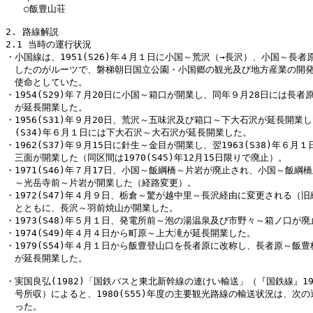
　　○飯豊山荘

2. 路線解説

2.1 当時の運行状況

・小国線は、1951(S26)年４月１日に小国～荒沢（→長沢）、小国～長者原
　したのがルーツで、磐梯朝日国立公園・小国郷の観光及び地方産業の開発
　使命としていた。

・1954(S29)年７月20日に小国～箱口が開業し、同年９月28日には長者原
　が延長開業した。

・1956(S31)年９月20日、荒沢～五味沢及び箱口～下大石沢が延長開業した
　(S34)年６月１日には下大石沢～大石沢が延長開業した。

・1962(S37)年９月15日に針生～金目が開業し、翌1963(S38)年６月１
　三面が開業した（同区間は1970(S45)年12月15日限りで廃止）。

・1971(S46)年７月17日、小国～飯綱橋～片岩が廃止され、小国～飯綱橋
　～光岳寺前～片岩が開業した（経路変更）。

・1972(S47)年４月９日、栃倉～驚が越中里～長沢経由に変更される（旧
　とともに、長沢～羽前焼山が開業した。

・1973(S48)年５月１日、発電所前～泡の湯温泉及び市野々～箱ノ口が廃
・1974(S49)年４月４日から町原～上大滝が延長開業した。

・1979(S54)年４月１日から飯豊登山口を長者原に改称し、長者原～飯豊
　が延長開業した。

・実国良弘(1982)「国鉄バスと東北新幹線の連けい輸送」（『国鉄線』198
　号所収）によると、1980(S55)年度の主要観光路線の輸送状況は、次の
　った。
