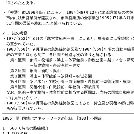
　待されたとある。

・「交通年鑑1996年版」によると、1994(H6)年12月に象潟営業所の代替
　市内に秋田営業所が開設され、象潟営業所の全事業は1995(H7)年３月末
　51年間の営業を終結したと述べられている。

2.3 旅の考察

・1977(S52)年８月の「駅営業範囲一覧」によると、鳥海線には接続駅（
　み置かれていた。

・1983(S58)年９月現在の鳥海線路線図及び1984(S59)年頃の自動車線
　表の営業キロから見て、各区間の経路は次の通りと解される。

　　第１区間　象潟～役場前～浜山～体育館前～御嶽公園～梨ノ木台～新羽
　　　　　　　～新農協前～奈曽滝前～鉾立

　　第２区間　象潟～新町～浜山

　　第３区間　浜山～体育館前～汐見町～御嶽公園

　　第４区間　梨ノ木台～羽後小滝～白滝館前～農協前～奈曽滝前～横岡

　　第５区間　羽後小滝～白滝館前～学校前～羽後長岡

　なお、象潟～中学校前～体育館前に相当する区間は、当時の国鉄自動車路
　には見当たらない。

・1983(S58)年９月現在の鳥海線路線図によると、鉾立及び羽後本郷に簡
1985・夏 国鉄バスネットワークの記録 【303】小国線

1. S60.6時点の路線紹介

1.1 路線名称
