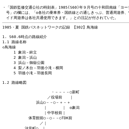
1985・夏 国鉄バスネットワークの記録 【302】鳥海線

1. S60.6時点の路線紹介

1.1 路線名称

◇鳥海線

　　　1 象潟－鉾立

　　　2 象潟－浜山

　　　3 浜山－御嶽公園

　　　4 梨ノ木台－羽後小滝－横岡

　　　5 羽後小滝－羽後長岡

1.2 路線略図

　　　　　　　　　　　　　・－－－－○新町

　　　　　　　　　　　　／役場前　　｜

　　　　　　　　　浜山○－－○－＋－＋

　　　　　　　　　　　｜　　　　｜　◎象潟

　　　　　　　　　　　｜中学校前｜

　　　　　　　体育館前○－○－－○TDK前

　　　　　　　　　　／｜

　　　　　　汐見町○　｜
