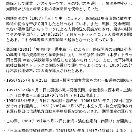
　路線として開業したのがルーツで、その後バスを運行し、象潟を中心とし
　光開発及び地方産業文化の発展助長を使命としていた。

・国鉄新潟支社(1967)「三十年史」によると、鳥海線は鳥海山麓に散在す
　輸送の使命を帯びて誕生したと述べられている。また、戦後、交通機関に
　れない沿線住民からトラックによる人員輸送の要請が出され、幾多の経緯
　てその要望に応え、1948(S23)年７月からトラックによる人員輸送を開
　とある。これが鳥海線の旅客輸送の起源となったと述べている。

・象潟町(2001)「象潟町史・通史編下」によると、路線開設の目的は小滝
　の鳥海山麓の資源開発や産業振興にあり、当初は代用燃料（木炭）トラッ
　両と要員38名で褐鉄鉱等を輸送したと述べられている。また、太平洋戦争
　結後は幌付きトラックに住民を乗せて運行するようになり、1950(S25)
　は木炭代用燃料バス３両が導入されたとある。

・1950(S25)年８月25日、象潟～横岡で旅客営業を含む一般運輸の開始が
・1957(S32)年９月１日に羽後小滝～羽後長岡、奈曽滝前～西本郷～上浜
　した（西本郷～上浜は1970(S45)年７月12日廃止）。

・1959(S34)年８月５日に西本郷～霊峰が、1960(S35)年７月28日に霊
　がそれぞれ開業し、1961(S36)年12月25日に木立ヶ原～鉾立が延伸され
　も運行期日は信越地方自動車事務所長が定めるとされ、期間限定の運行で
・この間、1960(S35)年５月27日に象潟～浜山住宅前（南回り）が開業し
・「日本国有鉄道監修時刻表」1961(S36)年９月号(7/1訂補)によると、