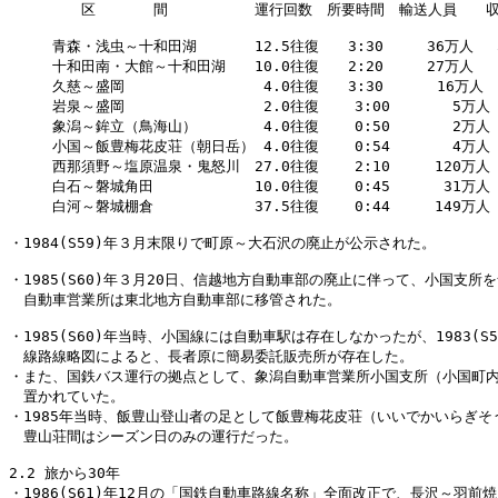
　　　　　区　　　　間　　　　　　運行回数　所要時間　輸送人員　　収
　　　青森・浅虫～十和田湖　　　　12.5往復　　3:30　　　36万人　 5
　　　十和田南・大館～十和田湖　　10.0往復　　2:20　　　27万人　 1
　　　久慈～盛岡　　　　　　　　　 4.0往復　　3:30      16万人   
　　　岩泉～盛岡　　　　　　　　　 2.0往復    3:00       5万人  
　　　象潟～鉾立（鳥海山）　　　　 4.0往復    0:50       2万人  
　　　小国～飯豊梅花皮荘（朝日岳） 4.0往復    0:54       4万人  
　　　西那須野～塩原温泉・鬼怒川　27.0往復    2:10     120万人　
　　　白石～磐城角田　　　　　　　10.0往復    0:45      31万人  
　　　白河～磐城棚倉　　　　　　　37.5往復    0:44     149万人  
・1984(S59)年３月末限りで町原～大石沢の廃止が公示された。

・1985(S60)年３月20日、信越地方自動車部の廃止に伴って、小国支所を
　自動車営業所は東北地方自動車部に移管された。

・1985(S60)年当時、小国線には自動車駅は存在しなかったが、1983(S5
　線路線略図によると、長者原に簡易委託販売所が存在した。

・また、国鉄バス運行の拠点として、象潟自動車営業所小国支所（小国町内
　置かれていた。

・1985年当時、飯豊山登山者の足として飯豊梅花皮荘（いいでかいらぎそう
　豊山荘間はシーズン日のみの運行だった。

2.2 旅から30年

・1986(S61)年12月の「国鉄自動車路線名称」全面改正で、長沢～羽前焼