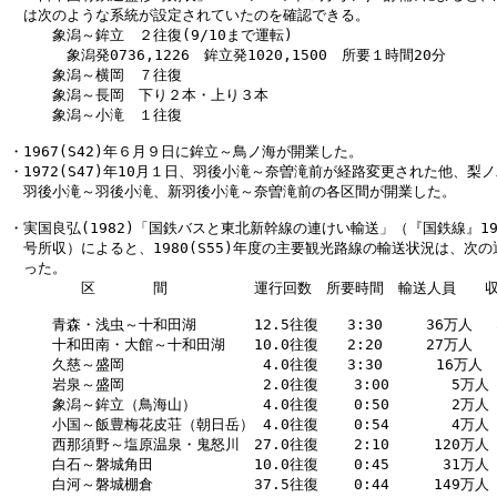
　は次のような系統が設定されていたのを確認できる。

　　　象潟～鉾立　２往復(9/10まで運転)

　　　　象潟発0736,1226　鉾立発1020,1500　所要１時間20分

　　　象潟～横岡　７往復

　　　象潟～長岡　下り２本・上り３本

　　　象潟～小滝　１往復

・1967(S42)年６月９日に鉾立～鳥ノ海が開業した。

・1972(S47)年10月１日、羽後小滝～奈曽滝前が経路変更された他、梨ノ
　羽後小滝～羽後小滝、新羽後小滝～奈曽滝前の各区間が開業した。

・実国良弘(1982)「国鉄バスと東北新幹線の連けい輸送」（『国鉄線』198
　号所収）によると、1980(S55)年度の主要観光路線の輸送状況は、次の
　った。

　　　　　区　　　　間　　　　　　運行回数　所要時間　輸送人員　　収
　　　青森・浅虫～十和田湖　　　　12.5往復　　3:30　　　36万人　 5
　　　十和田南・大館～十和田湖　　10.0往復　　2:20　　　27万人　 1
　　　久慈～盛岡　　　　　　　　　 4.0往復　　3:30      16万人   
　　　岩泉～盛岡　　　　　　　　　 2.0往復    3:00       5万人  
　　　象潟～鉾立（鳥海山）　　　　 4.0往復    0:50       2万人  
　　　小国～飯豊梅花皮荘（朝日岳） 4.0往復    0:54       4万人  
　　　西那須野～塩原温泉・鬼怒川　27.0往復    2:10     120万人　
　　　白石～磐城角田　　　　　　　10.0往復    0:45      31万人  
　　　白河～磐城棚倉　　　　　　　37.5往復    0:44     149万人  