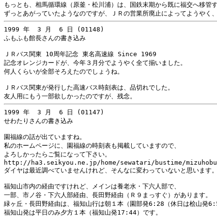
もっとも、相馬循環線（原釜・松川浦）は、国鉄末期から既に福交へ移管す
1999 年  3 月  6 日 (01148)

ふもふも館長さんの書き込み

ＪＲバス関東 10周年記念 東名高速線 Since 1969

記念オレンジカードが、今年３月分でようやく全て揃いました。

何人くらいが全部そろえたのでしょうね。

ＪＲバス関東が発行した高速バス時刻表は、品切れでした。

1999 年  3 月  6 日 (01147)

せわたりさんの書き込み

園福線の話が出ていますね。

私のホームページに、園福線の時刻表も掲載していますので、

よろしかったらご覧になって下さい。

http://ha3.seikyou.ne.jp/home/sewatari/bustime/mizuhobu
ダイヤは最近調べていませんけれど、そんなに変わっていないと思います。
福知山市内の経由ですけれど、メインは養老水・下六人部で、

一部、市ノ谷・下六人部経由、長田野経由（Ｒ９まっすぐ）があります。

緑ヶ丘・長田野経由は、福知山行は朝１本（園部発6:28（休日は桧山発6:5