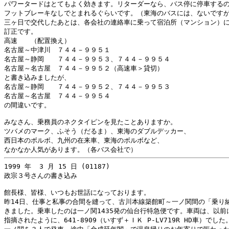
パワータードはとてもよく効きます。リターダーなら、バス停に停車するの
フットブレーキなしでとまれるぐらいです。（東海のバスには、ないですが
三ヶ日で交代したあとは、各会社の連絡車に乗って宿泊所（マンション）に
訂正です。

高速　　（配置換え）

名古屋～中津川　７４４－９９５１

名古屋～静岡　　７４４－９９５３、７４４－９９５４

名古屋～名古屋　７４４－９９５２（高速車＞貸切）

と書き込みましたが、

名古屋～静岡　　７４４－９９５２、７４４－９９５３

名古屋～名古屋　７４４－９９５４

の間違いです。

みなさん、乗務員のネクタイピンを見たことありますか。

ツバメのマーク、ふそう（だるま）、東海のダブルデッカー、

西日本のボルボ、九州の在来車、東海のボルボなど、

1999 年  3 月 15 日 (01187)

政宗３号さんの書き込み

館長様、皆様、いつもお世話になっております。

昨14日、仕事と私事の合間を縫って、古川本線築館町～一ノ関間の「乗り納
きました。乗車したのは一ノ関1435発の仙台行特急便です。車両は、以前
指摘されたように、641-8909（いすず＋ＩＫ P-LV719R HD車）でした。