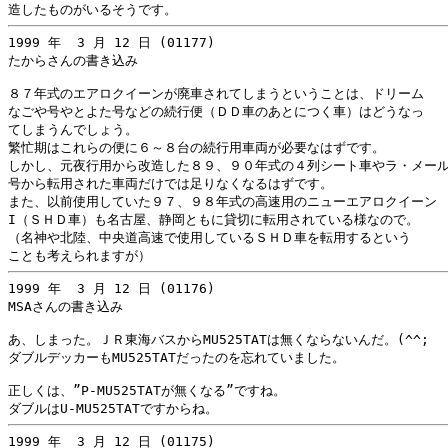
1999 年  3 月 12 日 (01177)

たからさんの書き込み

８７年式のエアロクイーンが廃車されてしまうということは、ドリーム

なごや号やとよた号などの続行便（ＤＤ車のあとにつく車）はどうなっ

てしまうんでしょう。

繁忙期はこれらの便に６～８台の続行用車両が必要なはずです。

しかし、元夜行用から改造した８９、９０年式の４列シート車やラ・メール
号から転用された車両だけでは足りなくなるはずです。

また、以前使用していた９７、９８年式の高速用のニューエアロクイーン

I（ＳＨＤ車）も名古屋、静岡ともに貸切に転用されている様なので。

（名神や北陸、中央道高速で使用しているＳＨＤ車を転用するという

1999 年  3 月 12 日 (01176)

MSAさんの書き込み

あ、しまった。ＪＲ東海バスからMU525TATは無くならないんだ。(^^;

ダブルデッカーもMU525TATだったのを忘れていました。

正しくは、”P-MU525TATが無くなる”ですね。

1999 年  3 月 12 日 (01175)
