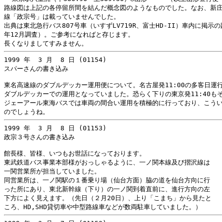
路線図は上記の各停留所間を結んだ概念図のようなものでした。なお、新庄
線「政宗号」は載っていませんでした。

出典は東北急行バス807号車（いすずLV719R、富士HD-II）車内に掲示の路
年12月調査）。ご参考になればと存じます。

1999 年  3 月  8 日 (01154)

スパーさんの書き込み

東名高速線のダブルデッカー運用便について。名古屋発11:00の多客日運行
ダブルデッカーでの運用となっていました。恐らく下りの東京発11:40も
ジェーアール東海バスでは車両の間合い運用を積極的に行っており、こうい
1999 年  3 月  8 日 (01153)

政宗３号さんの書き込み

館長様、皆様、いつもお世話になっております。

東武鉄道バス事業本部様がおっしゃるように、一ノ関本線及び摺沢線は

一関営業所が担当していました。

同営業所は、一ノ関駅の１番乗り場（仙台方面）脇の道を仙台方向に行

った所にあり、東北新幹線（下り）の一ノ関到着直前に、進行方向の左

下方によく見えます。（先日（２月20日）、上り「こまち」から見たと
