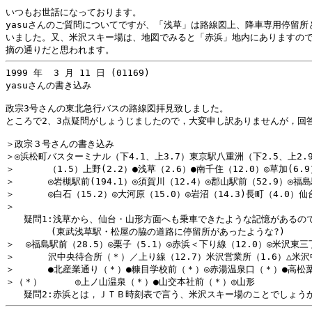
いつもお世話になっております。

yasuさんのご質問についてですが、「浅草」は路線図上、降車専用停留所と
いました。又、米沢スキー場は、地図でみると「赤浜」地内にありますので
1999 年  3 月 11 日 (01169)

yasuさんの書き込み

政宗3号さんの東北急行バスの路線図拝見致しました。

ところで2、3点疑問がしょうじましたので，大変申し訳ありませんが，回答
＞政宗３号さんの書き込み

＞◎浜松町バスターミナル（下4.1、上3.7）東京駅八重洲（下2.5、上2.9
＞      （1.5）上野(2.2）●浅草（2.6）●南千住（12.0）◎草加(6.9
＞      ◎岩槻駅前(194.1）◎須賀川（12.4）◎郡山駅前（52.9）◎福島
＞      ◎白石（15.2）◎大河原（15.0）◎岩沼（14.3)長町（4.0）仙
＞                                                 
　　疑問1:浅草から、仙台・山形方面へも乗車できたような記憶があるので
　　　　　(東武浅草駅・松屋の脇の道路に停留所があったような?)

＞  ◎福島駅前（28.5）◎栗子（5.1）◎赤浜＜下り線（12.0）◎米沢東三丁
＞      沢中央待合所（＊）／上り線（12.7）米沢営業所（1.6）△米沢
＞      ●北産業通り（＊）●糠目学校前（＊）◎赤湯温泉口（＊）●高松葉
＞（＊）      ◎上ノ山温泉（＊）●山交本社前（＊）◎山形
