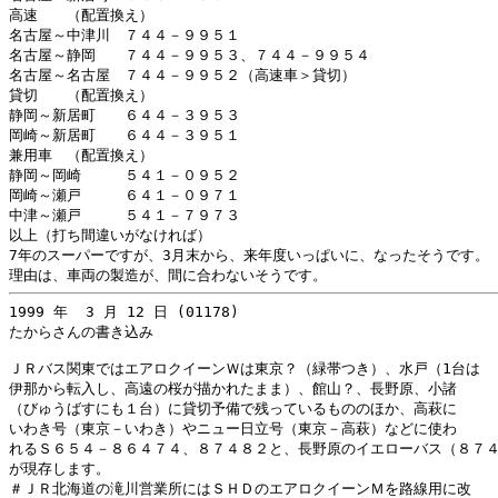
高速　　（配置換え）

名古屋～中津川　７４４－９９５１

名古屋～静岡　　７４４－９９５３、７４４－９９５４

名古屋～名古屋　７４４－９９５２（高速車＞貸切）

貸切　　（配置換え）

静岡～新居町　　６４４－３９５３

岡崎～新居町　　６４４－３９５１

兼用車　（配置換え）

静岡～岡崎　　　５４１－０９５２

岡崎～瀬戸　　　６４１－０９７１

中津～瀬戸　　　５４１－７９７３

以上（打ち間違いがなければ）

7年のスーパーですが、3月末から、来年度いっぱいに、なったそうです。

1999 年  3 月 12 日 (01178)

たからさんの書き込み

ＪＲバス関東ではエアロクイーンＷは東京？（緑帯つき）、水戸（1台は

伊那から転入し、高遠の桜が描かれたまま）、館山？、長野原、小諸

（びゅうばすにも１台）に貸切予備で残っているもののほか、高萩に

いわき号（東京－いわき）やニュー日立号（東京－高萩）などに使わ

れるＳ６５４－８６４７４、８７４８２と、長野原のイエローバス（８７４
が現存します。

＃ＪＲ北海道の滝川営業所にはＳＨＤのエアロクイーンＭを路線用に改
