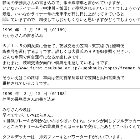
静岡の乗務員さんの書き込みで、飯田線増車と書かれていますが、

いいなかライナー号（中津川－飯田）が増発されるということでしょうか？
最近、いいなかライナー号の乗車率が日に日に上がってきていると

1999 年  3 月 15 日 (01189)

たからさんの書き込み

５／１～５の陶炎祭に合せて、茨城交通の笠間～東京線では臨時便

陶炎号を運行するようです。詳しくは大貫氏のＨＰを御参照ください。

どんな車両で何台運行になるか楽しみです。

またまた、茨城交通が面白い特典を用意しているようです。

http://www.first.tsukuba.ac.jp/~ugohnuki/topix/framer.h
そういえはこの路線、車両は笠間営業所常駐で笠間と浜田営業所で

1999 年  3 月 15 日 (01188)

静岡の乗務員さんの書き込み

みなさん今晩は、

早々ですが、いちはらさん。

＞排気ブレーキが利かないのはやばいですね。シャシが同じダブルデッカー
＞ところでドリーム号の乗務員さんは三ヶ日で交代したあとどこへ行くんで
ダブルデッカーは、排気ブレーキとパワータードが付いています。
