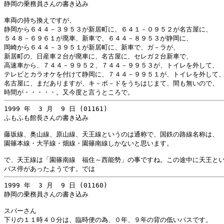
静岡の乗務員さんの書き込み

車両の持ち換えですが、

静岡から６４４－３９５３が新居町に、６４１－０９５２が名古屋に、

５４８－６９６１が廃車、新車で、６４４－８９５３が静岡に、

岡崎から６４４－３９５１が新居町に、新車で、ガ－ラが、

新居町の、日産車２台が廃車に、名古屋に、セレガ２台新車で、

高速車から、７４４－９９５２、７４４－９９５３が、トイレを外して、

テレビとカラオケを付けて静岡に、７４４－９９５１が、トイレを外して、
名古屋に、まだありますが、キ－ボ－ドをうちはじまて、間も無いので、

1999 年  3 月  9 日 (01161)

ふもふも館長さんの書き込み

藤坂線、奥山線、原山線、天王線というのは通称で、国鉄の路線名称は、

園篠本線・大芋線・畑線・園篠南線しかないと思います。

で、天王線は「園篠南線　福住～西能勢」の事ですね。この途中に天王とい
1999 年  3 月  9 日 (01160)

静岡の乗務員さんの書き込み

スバーさん
