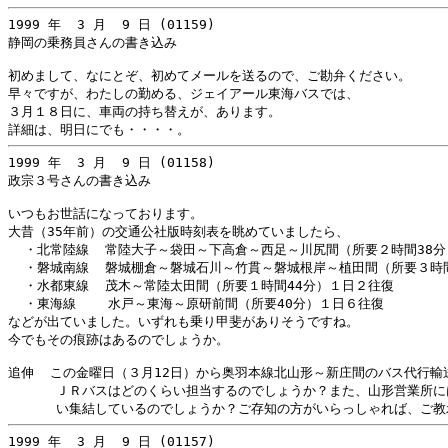
1999 年  3 月  9 日 (01159)

静岡の乗務員さんの書き込み

初めまして、なにとぞ、初めてメールを送るので、ご勘弁ください。

早々ですが、わたしの勤める、ジェイアール東海バスでは、

３月１８日に、車両の持ち替えが、あります。

1999 年  3 月  9 日 (01158)

政宗３号さんの書き込み

いつもお世話になっております。

大昔（35年前）の交通公社版時刻表を眺めていましたら、

  ・北常陸線  常陸大子～袋田～下高倉～西足～川尻間（所要２時間38分
  ・磐城南線  磐城棚倉～磐城石川～竹貫～磐城根岸～植田間（所要３時間
  ・水都東線  茂木～常陸太田間（所要１時間44分）１日２往復

  ・東海線    水戸～東海～原研前間（所要40分）１日６往復

などが出ていました。いずれも乗り甲斐がありそうですね。

今でもその痕跡はあるのでしょうか。

追伸  この金曜日（３月12日）から奥羽本線北山形～新庄間のバス代行輸
      ＪＲバスはどのくらい担当するのでしょうか？また、山形営業所に
1999 年  3 月  9 日 (01157)
