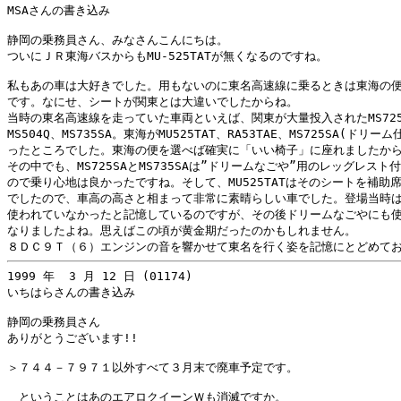
MSAさんの書き込み

静岡の乗務員さん、みなさんこんにちは。

ついにＪＲ東海バスからもMU-525TATが無くなるのですね。

私もあの車は大好きでした。用もないのに東名高速線に乗るときは東海の便
です。なにせ、シートが関東とは大違いでしたからね。

当時の東名高速線を走っていた車両といえば、関東が大量投入されたMS725
MS504Q、MS735SA。東海がMU525TAT、RA53TAE、MS725SA(ドリーム
ったところでした。東海の便を選べば確実に「いい椅子」に座れましたから
その中でも、MS725SAとMS735SAは”ドリームなごや”用のレッグレスト
ので乗り心地は良かったですね。そして、MU525TATはそのシートを補助席
でしたので、車高の高さと相まって非常に素晴らしい車でした。登場当時は
使われていなかったと記憶しているのですが、その後ドリームなごやにも使
なりましたよね。思えばこの頃が黄金期だったのかもしれません。

1999 年  3 月 12 日 (01174)

いちはらさんの書き込み

静岡の乗務員さん

ありがとうございます!!

＞７４４－７９７１以外すべて３月末で廃車予定です。

　ということはあのエアロクイーンＷも消滅ですか。
