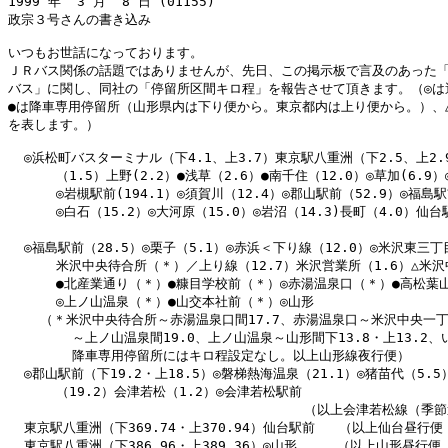
1999 年  3 月  8 日 (01155)

政宗３号さんの書き込み

いつもお世話になっております。

ＪＲバス関係の話題ではありませんが、先日、この掲示板で言及のあった「
バス」に関し、同社の「停留所区間キロ程」を報告させて頂きます。（◎は
●は降車専用停留所（山形県内は下り便から。東京都内は上り便から。）、△
を表します。）

  ◎浜松町バスターミナル（下4.1、上3.7）東京駅八重洲（下2.5、上2.9
      （1.5）上野(2.2）●浅草（2.6）●南千住（12.0）◎草加(6.9）◎
      ◎岩槻駅前(194.1）◎須賀川（12.4）◎郡山駅前（52.9）◎福島駅前
      ◎白石（15.2）◎大河原（15.0）◎岩沼（14.3)長町（4.0）仙台
                                                   
  ◎福島駅前（28.5）◎栗子（5.1）◎赤浜＜下り線（12.0）◎米沢東三丁目
      米沢中央待合所（＊）／上り線（12.7）米沢営業所（1.6）△米沢
      ●北産業通り（＊）●糠目学校前（＊）◎赤湯温泉口（＊）●高松葉山
      ◎上ノ山温泉（＊）●山交本社前（＊）◎山形

    （＊米沢中央待合所～赤湯温泉口間17.7、赤湯温泉口～米沢中央一丁目
        ～上ノ山温泉間19.0、上ノ山温泉～山形間下13.8・上13.2
        降車専用停留所にはキロ程設定なし。以上山形線夜行便）

  ◎郡山駅前（下19.2・上18.5）◎磐梯熱海温泉（21.1）◎猪苗代（5.5
      （19.2）会津若松（1.2）◎会津若松駅前

                                     （以上会津若松線
  東京駅八重洲（下369.74・上370.94）仙台駅前   （以上仙台昼行便
  東京駅八重洲（下386.96・上389.36）◎山形     （以上山形昼行便