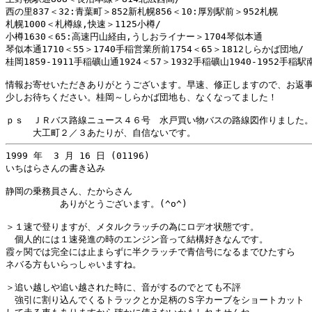
西の里837＜32:青葉町＞852新札幌856＜10:厚別駅前＞952札幌

札幌1000＜札樽線,快速＞1125小樽/

小樽1630＜65:高速円山経由,うしおライナー＞1704琴似本通

琴似本通1710＜55＞1740手稲営業所前1754＜65＞1812しらかば団地/

桂岡1859-1911手稲礦山通1924＜57＞1932手稲礦山1940-1952手稲駅南
情報お寄せいただきありがとうございます。早速、修正しますので、お返事
少しお待ちください。桂岡～しらかば団地も、なくなってました！

ｐｓ　ＪＲバス路線ニュース４６号　水戸買い物バスの路線図作りました。
1999 年  3 月 16 日 (01196)

いちはらさんの書き込み

静岡の乗務員さん、たからさん

　　　　　　ありがとうございます。(^o^)

＞１速で登りますが、メタルクラッチの為にロデオ状態です。

　個人的には１速発進の時のエンジン音って結構好きなんです。

霞ヶ関では完全には止まらずに半クラッチで青信号になるまでひたすら

ネバる方もいらっしゃいますね。

＞追い越しや追い越された時に、音がするのでとても不評

　強引に割り込んでくるトラックとか足柄のＳ字カーブをショートカット
