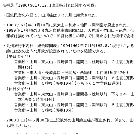
※補足「1986(S61).12.1改正時刻表に関する考察」

・国鉄民営化を経て、山川線はＪＲ九州に継承された。

・1988(S63)年11月10日に東大山～利永～仙田～開聞岳が廃止された。

・1989(H1)年頃のＪＲ九州自動車路線図には、天神坂～竹山口～徳光、仙
　船峡は描かれていないので、民営化後この時までに廃止された模様である
・九州旅行案内社「総合時間表」1994(H6)年７月号(H5.8.1現行)による
　線には次のような系統が設定されていたのを確認できる。

　(平日ダイヤ)

　　　営業所・山川～東大山～長崎鼻口～開聞岳～枕崎駅前　２往復(所要１
　　　　間41分)

　　　営業所～東大山～長崎鼻口～開聞岳～西頴娃　１往復(所要47分)

　　　営業所・山川～東大山～長崎鼻口～開聞岳～開聞駅前　６往復(所要44
　　　営業所～山川　５往復(所要10分)(うち下り１本学休日運休)

　(休日ダイヤ)

　　　営業所・山川～東大山～長崎鼻口～開聞岳～枕崎駅前　下り２本・上
　　　　本(所要１時間41分)

　　　営業所・山川～東大山～長崎鼻口～開聞岳～開聞駅前　５往復(所要44
　　　営業所～山川　３往復(所要10分)

・2000(H12)年５月30日に上記以外の山川線全線が廃止され、併せて、山
　も廃止された。
