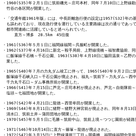
・1960(S35)年２月１日に筑前磯光～庄司本村、同年７月10日に上野線勘
　竹谷の各区間が開業した。

・「交通年鑑1961年版」には、中長距離急行便の設定は1957(S32)年の基
　も謳われており、現在急行便を運行している主要路線は次の通りであって
　都市間連絡に活躍していると述べられていた。

　　　直方～博多　28.5km　45往復

・1961(S36)年５月１日に福間線福間～呉服町が開業した。

・1962(S37)年４月16日に新北～鞍手局前、上野線境橋～福智農協前、同年
　に飯塚線千石橋～千石公園、1963(S38)年４月10日に脇田温泉～乙野の
　業した。

・1965(S40)年７月の力丸ダム竣工に伴って、1965(S40)年９月２日に
　飯塚線千石峡入口～千石公園が廃止され、福丸～筑前下～力丸ダム～西中
　千力丸千石口～ダム事務所前が開業した。

・1966(S41)年７月15日に芦北～庄司本村が廃止され、芦北～自衛隊前～
　塩頭～七福団地が開業した。

・1967(S42)年４月21日に龍徳～西菅牟田が開業した。

・1969(S44)年８月11日に猪野～猪野大神宮前が廃止され、同年８月13日
　清水口、筑前土井～蒲田団地が開業した。

・1970(S45)年５月５日に毛勝～筑前中山、筑前上境～つつじ園前が経路
・1971(S46)年10月14日に直方～篠塚～龍徳が廃止された。

・1972(S47)年３月15日に上野線溝堀三丁目～岡森橋、福間線福間中学前