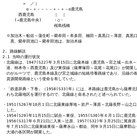
　　　　　＝　／｜

　　　　　　◎－＋－－－－＋－＋－◎鹿児島

　　　　西鹿児島　　　　　｜　｜

　　　(→鹿児島中央)　　　・○・

　　　　　　　　　　　　　桜島桟橋

　※加治木～帖佐～蒲生町～藺牟田～牟多田、楠田～真黒口～薄原、真黒口
　　黒、藺牟田池口～藺牟田池は、加治木線

2. 路線解説

2.1 当時の運行状況

・北薩線は、1947(S22)年３月15日に北薩本線（鹿児島～宮之城～出水～
　港、柿本寺～西鹿児島）及び東俣線（薩摩塚田～花尾～花尾口）が開業し
　のがルーツで、鹿児島本線及び宮之城線の短絡培養路線であり、沿線の各
　資源開発路線という使命を有していた。

・「鉄道辞典・下巻」（1958(S33)年）には、本路線は鹿児島から薩摩北
　わち北薩地区を運行するので、北薩線と命名されたと述べられていた。

・1951(S26)年10月１日に北薩東線厚地～岩戸～薄原～北薩長野～山之口
　した。

・1954(S29)年11月15日に賦合～東俣、1955(S30)年６月１日に鹿児
　1956(S31)年６月21日に入来～辻原、1957(S32)年３月25日に尾座原
　年７月15日に北薩東線東俣～薩摩永山～都迫、同年９月15日に薩摩郡山～
　大浦の各区間が開業した。
