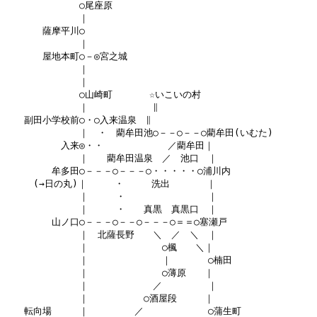
　　　　　　　　○尾座原

　　　　　　　　｜

　　　　薩摩平川○

　　　　　　　　｜

　　　　屋地本町○－◎宮之城

　　　　　　　　｜

　　　　　　　　｜

　　　　　　　　○山崎町　　　　☆いこいの村

　　　　　　　　｜　　　　　　　∥

　　副田小学校前○・○入来温泉　∥

　　　　　　　　｜　・　藺牟田池○－－○－－○藺牟田(いむた)

　　　　　　入来◎・・　　　　　　　／藺牟田｜

　　　　　　　　｜　　藺牟田温泉　／　池口　｜

　　　　　牟多田○－－－○－－－○・・・・・○浦川内

　　　(→日の丸)｜　　　・　　　洗出　　　　｜

　　　　　　　　｜　　　・　　　　　　　　　｜

　　　　　　　　｜　　　・　　真黒　真黒口　｜

　　　　　山ノ口○－－－○－－○－－－○＝＝○塞瀬戸

　　　　　　　　｜　北薩長野　　＼　／　＼　｜

　　　　　　　　｜　　　　　　　　○楓　　＼｜

　　　　　　　　｜　　　　　　　　｜　　　　○楠田

　　　　　　　　｜　　　　　　　　○薄原　　｜

　　　　　　　　｜　　　　　　　／　　　　　｜

　　　　　　　　｜　　　　　　○酒屋段　　　｜

　　転向場　　　｜　　　　　／　　　　　　　○蒲生町
