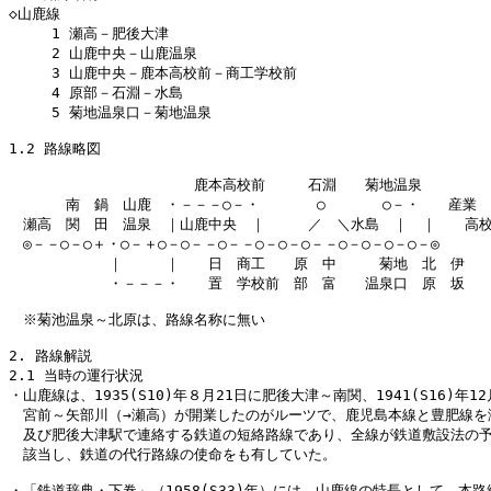
◇山鹿線

　　　1 瀬高－肥後大津

　　　2 山鹿中央－山鹿温泉

　　　3 山鹿中央－鹿本高校前－商工学校前

　　　4 原部－石淵－水島

　　　5 菊地温泉口－菊地温泉

1.2 路線略図

　　　　　　　　　　　　　鹿本高校前　　　石淵　　菊地温泉

　　　　南　鍋　山鹿　・－－－○－・　　　　○　　　　○－・　　産業

　瀬高　関　田　温泉　｜山鹿中央　｜　　　／　＼水島　｜　｜　　高校
　◎－－○－○＋・○－＋○－○－－○－－○－○－○－－○－○－○－○－◎

　　　　　　　｜　　　｜　　日　商工　　原　中　　　菊地　北　伊　　
　　　　　　　・－－－・　　置　学校前　部　富　　温泉口　原　坂　　
　※菊池温泉～北原は、路線名称に無い

2. 路線解説

2.1 当時の運行状況

・山鹿線は、1935(S10)年８月21日に肥後大津～南関、1941(S16)年1
　宮前～矢部川（→瀬高）が開業したのがルーツで、鹿児島本線と豊肥線を瀬
　及び肥後大津駅で連絡する鉄道の短絡路線であり、全線が鉄道敷設法の予
　該当し、鉄道の代行路線の使命をも有していた。

・「鉄道辞典・下巻」（1958(S33)年）には、山鹿線の特長として、本路