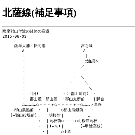
北薩線(補足事項)
薩摩郡山付近の経路の変遷

2015-06-03

　　　薩摩大浦・転向場　　　　　　　　　宮之城

　　　　　Λ　　　　　　　　　　　　　　　Λ

　　　　　：　　　　　　　　　　　　　　　｜

　　　　　：　　　　　　　　　　　　　　　○油須木

　　　　　：　　　　　　　　　　　　　　／

　　　　　：　　　　　　　　　　　　　＋

　　　　　：　　　　　　　　　　　　・　＼

　　　　　：　　　　　　　　　　　・　　　＼

　　　　　：　　　　　　　　　　・　　　　　＼

　　　　　：　(旧)　　　　　　・(←郡山局前)　・

　　　　　：　郡山麓　郡山麓　：郡山支所前　　｜賦合

　　　　　○………○…○－－－＋○－－－－＋－○………＞東俣

　　　郡山農協前　：　｜　　　○郡山鹿銀前：　：

　　(←郡山役場前)：　｜明桜館｜　　　　　　…

　　　　　　　　　：　｜高校前○－－－○明桜館高校

　　　　　　　　　・　｜(←※)｜　　　　(←甲陵高校)

　　　　　　　　　　・｜　　　○上園
