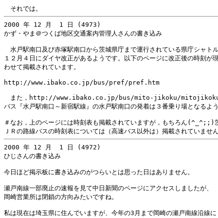
2000 年 12 月  1 日 (4973)

かず・やま＠つくば地区交通案内管理人さんの書き込み

　水戸駅南口及び赤塚駅南口から茨城県庁まで運行されている県庁シャトル
１２月４日にダイヤ改正があるようです。以下のページに改正後の時刻が現
わせて掲載されています。

http://www.ibako.co.jp/bus/pref/pref.htm

　また，http://www.ibako.co.jp/bus/mito-jikoku/mitojik
バス『水戸駅南口～新宿駅線』の水戸駅南口の発着は３番乗り場となるよう
＃なお，上のページには時刻表も掲載されていますが，もちろん(^_^;;)茨
2000 年 12 月  1 日 (4972)

ひじさんの書き込み

今日ほど掲示板に書き込みのがつらいとは思った日はありません。

瀬戸南線一部廃止の速報を見て中日新聞のページにアクセスしましたが、

岡崎営業所は閉鎖の方向みたいですね。

私は現在は埼玉県に住んでいますが、今年の3月まで岡崎の瀬戸南線沿線に
