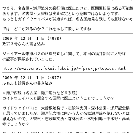
つまり、名古屋～瀬戸追分の直行便は廃止だけど、区間運転便は残る可能性
あります。名古屋～大曽根は廃止確定という意味ではないようです。

もっともガイドウェイバスが開通すれば、名古屋始発を残しても意味ないか
2000 年 12 月  1 日 (4978)

政宗３号さんの書き込み

ジェイアール東海バスの路線見直しに関して、本日の福井新聞に大野線

の記事が掲載されていました。

2000 年 12 月  1 日 (4977)

ふもふも館長さんの書き込み

＞瀬戸西線（名古屋－瀬戸追分など９系統）

ガイドウェイバスと競合する区間は廃止ということでしょうか？

ガイドウェイバスは、大曽根始発で～志段味支所～森林公園～瀬戸記念橋

と思っていましたが、瀬戸記念橋に向かう人が名鉄瀬戸線を使わないとは

思えないので、大曽根～志段味支所～森林公園～水野団地～中水野～高蔵

寺でしょうか？
