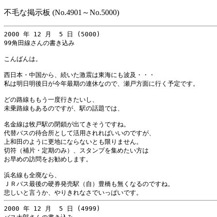
不毛な掲示板 (No.4901～No.5000)
2000 年 12 月  5 日 (5000)

99角田線さんの書き込み

こんばんは。

西日本・中国から、続いた激震は東海にも波及・・・

私は明日明後日が今年最期の連休なので、瀬戸方面に行く予定です。

どの路線ももう一度行きたいし、

未乗路線もあるのですが、駅の話題では、

名金線は牧戸駅の閉鎖が出てきそうですね。

代替バスの待合所として活用されればいいのですが、

上和田のように更地にならないとも限りません。

切符（補片・定期のみ）、スタンプを集めたい方は

お早めの訪問をお勧めします。

浜名線も全廃なら、

ＪＲバス最後の硬券発売駅（自）豊橋も無くなるのですね。

2000 年 12 月  5 日 (4999)
