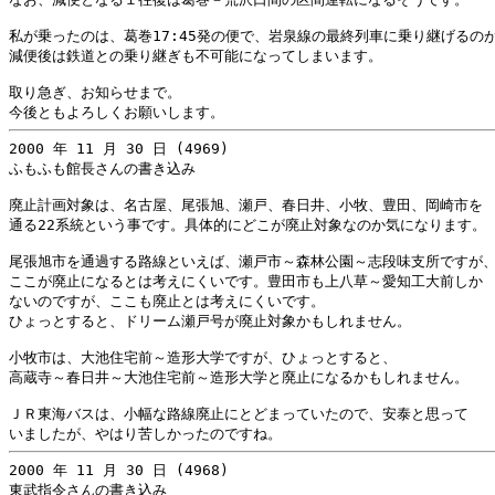
私が乗ったのは、葛巻17:45発の便で、岩泉線の最終列車に乗り継げるのが
減便後は鉄道との乗り継ぎも不可能になってしまいます。

取り急ぎ、お知らせまで。

2000 年 11 月 30 日 (4969)

ふもふも館長さんの書き込み

廃止計画対象は、名古屋、尾張旭、瀬戸、春日井、小牧、豊田、岡崎市を

通る22系統という事です。具体的にどこが廃止対象なのか気になります。

尾張旭市を通過する路線といえば、瀬戸市～森林公園～志段味支所ですが、
ここが廃止になるとは考えにくいです。豊田市も上八草～愛知工大前しか

ないのですが、ここも廃止とは考えにくいです。

ひょっとすると、ドリーム瀬戸号が廃止対象かもしれません。

小牧市は、大池住宅前～造形大学ですが、ひょっとすると、

高蔵寺～春日井～大池住宅前～造形大学と廃止になるかもしれません。

ＪＲ東海バスは、小幅な路線廃止にとどまっていたので、安泰と思って

2000 年 11 月 30 日 (4968)

東武指令さんの書き込み
