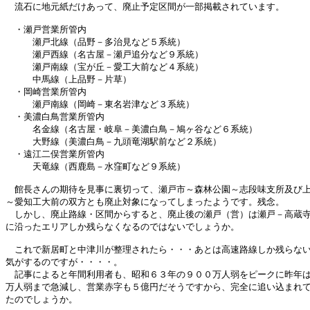
　流石に地元紙だけあって、廃止予定区間が一部掲載されています。

　・瀬戸営業所管内

　　　瀬戸北線（品野－多治見など５系統）

　　　瀬戸西線（名古屋－瀬戸追分など９系統）

　　　瀬戸南線（宝が丘－愛工大前など４系統）

　　　中馬線（上品野－片草）

　・岡崎営業所管内

　　　瀬戸南線（岡崎－東名岩津など３系統）

　・美濃白鳥営業所管内

　　　名金線（名古屋・岐阜－美濃白鳥－鳩ヶ谷など６系統）

　　　大野線（美濃白鳥－九頭竜湖駅前など２系統）

　・遠江二俣営業所管内

　　　天竜線（西鹿島－水窪町など９系統）

　館長さんの期待を見事に裏切って、瀬戸市～森林公園～志段味支所及び上
～愛知工大前の双方とも廃止対象になってしまったようです。残念。

　しかし、廃止路線・区間からすると、廃止後の瀬戸（営）は瀬戸－高蔵寺
に沿ったエリアしか残らなくなるのではないでしょうか。

　これで新居町と中津川が整理されたら・・・あとは高速路線しか残らない
気がするのですが・・・・。

　記事によると年間利用者も、昭和６３年の９００万人弱をピークに昨年は
万人弱まで急減し、営業赤字も５億円だそうですから、完全に追い込まれて
たのでしょうか。
