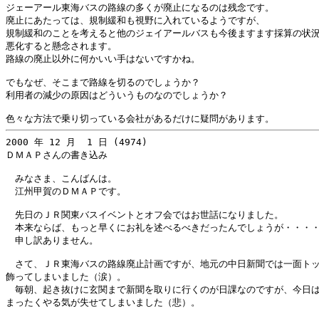
ジェーアール東海バスの路線の多くが廃止になるのは残念です。

廃止にあたっては、規制緩和も視野に入れているようですが、

規制緩和のことを考えると他のジェイアールバスも今後ますます採算の状況
悪化すると懸念されます。

路線の廃止以外に何かいい手はないですかね。

でもなぜ、そこまで路線を切るのでしょうか？

利用者の減少の原因はどういうものなのでしょうか？

2000 年 12 月  1 日 (4974)

ＤＭＡＰさんの書き込み

　みなさま、こんばんは。

　江州甲賀のＤＭＡＰです。

　先日のＪＲ関東バスイベントとオフ会ではお世話になりました。

　本来ならば、もっと早くにお礼を述べるべきだったんでしょうが・・・・
　申し訳ありません。

　さて、ＪＲ東海バスの路線廃止計画ですが、地元の中日新聞では一面トッ
飾ってしまいました（涙）。

　毎朝、起き抜けに玄関まで新聞を取りに行くのが日課なのですが、今日は
まったくやる気が失せてしまいました（悲）。
