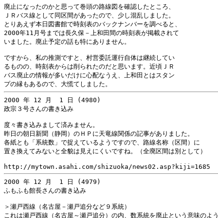
廃止になったのかと思って巻頭の路線図を確認したところ、

ＪＲバス線として同区間があったので、少し混乱しました。

とりあえず本日図書館で時刻表のバックナンバーを調べると、

2000年11月号までは長久保－上和田間の時刻表が掲載されて

いました。廃止予定の話も特にありません。

ですから、私の推測ですと、村営委託運行自体は継続してい

るものの、時刻表からは削られたのだと思います。近頃ＪＲ

バス廃止の情報が多いだけに心配なうえ、上和田とはスタン

2000 年 12 月  1 日 (4980)

政宗３号さんの書き込み

度々書き込みまして済みません。

昨日の朝日新聞（静岡）のＨＰに天竜線関係の記事がありました。

各紙とも「系統数」で捉えているようですので、路線名称（区間）に

置き換えてみないと全貌は見えにくいですね。（全廃区間は別として）

2000 年 12 月  1 日 (4979)

ふもふも館長さんの書き込み

＞瀬戸西線（名古屋－瀬戸追分など９系統）

これは瀬戸西線（名古屋～瀬戸追分）の内、数系統を廃止という意味のよう