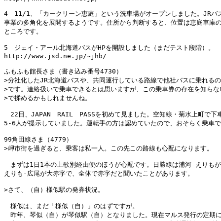
4　11/1、「カークリーン恵庭」という洗車場がオープンしました。JRバス
事業の多角化を展開するようです。住所から判断すると、位置は恵庭車庫の
ところです。

5　ジェイ・アール北海道バスがHPを開設しました（まだテスト段階）。

http://www.jsd.ne.jp/~jhb/

ふもふも館長さま（書き込み番号4730）

>分社化したJR北海道バスや、共同運行している路線で他社バスに乗れるの
>です。連絡扱いで乗車できるとは思いますが、この乗車券の存在を知らない
>で揉めるかもしれませんね。

　22日、JAPAN　RAIL　PASSを初めて見ました。空知線・菊水上町で下
5-6人が提示していました。運転手の方は認めていたので、おそらく乗車で
99角田線さま（4779）

>岬市街を過ぎると、乗客は私一人。この先この路線も心配になります。

　まずは1日1本の上歌別経由便のほうが心配です。日勝線は浦河-えりもが
えりも-広尾が大赤字で、全体で赤字だと聞いたことがあります。

>さて、（自）様似駅の発券状況。

　様似は、まだ「様似（自）」のはずですが。

　昨年、琴似（自）が琴似駅（自）となりました。現在マルス発行の定期に