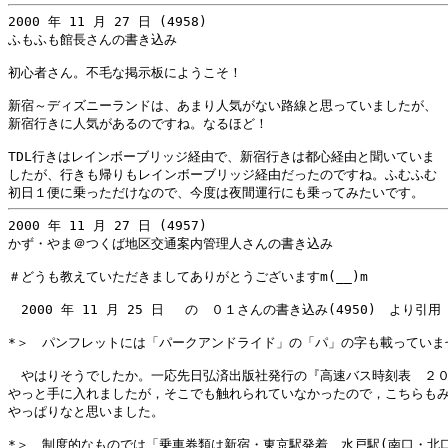
2000 年 11 月 27 日 (4958)

ふもふも館長さんの書き込み

初心者さん。不毛な掲示板にようこそ！

新宿～ディズニーランドは、あまり人気がない路線と思っていましたが、

新宿行きに人気があるのですね。なるほど！

TDL行きはレインボーブリッジ経由で、新宿行きは都心経由と聞いていま

したが、行きも帰りもレインボーブリッジ経由だったのですね。ふむふむ

2000 年 11 月 27 日 (4957)

かず・やま＠つくば地区交通案内管理人さんの書き込み

＃どうも教えていただきましてありがとうございますm(__)m

　2000 年 11 月 25 日 　の　０１さんの書き込み(4950)　より引用

*＞　パンフレットには「パークアンドライド」の「パ」の字も載っていませ
　やはりそうでしたか。一応先日弘済出版社発行の『高速バス時刻表　２０
やっと手に入れましたが，そこでも触れられていなかったので，こちらもみ
やっぱりなと思いました。

*＞　制度的なものでは「乗車券類は新宿・東京駅発着、水戸駅(南口・北口