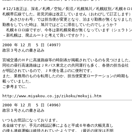
＃12/1改正は、深名／札樽／空知／長沼／札幌旭川／札幌紋別／札幌キロロ
札幌帯広線でした。岩見沢線は改正していません（おわびして訂正します）
　「あさひかわ号」では担当便が変更となり、泊まり勤務が無くなりました
勤務をしていた時は、旭川ではどこに滞在していたのでしょうか？

　札幌キロロ線ですが、今冬は新札幌発着が無くなっています（シェラトン
2000 年 12 月  5 日 (4997)

政宗３号さんの書き込み

宮城交通のＨＰに高速路線等の時刻表が掲載されているのを見つけました。
同社の昼行高速路線はＪＲバス東北との共同運行も多く、各便の担当会社

が明記されているので、ＪＲ便を選ぶのに便利です。

また、業務用のものを転用したのか、担当便変更ローテーションの時期も

載っていました。

ご参考までに。

2000 年 12 月  5 日 (4996)

政宗３号さんの書き込み

いつもお世話になっております。

名金線ですが、手元の雑誌記事によると平成６年春の大幅見直し

の後も連絡運輸は維持されていたようです。（最近の状況は不明
