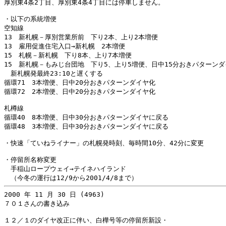
厚別東4条2丁目、厚別東4条4丁目には停車しません。

・以下の系統増便

空知線

13　新札幌－厚別営業所前　下り2本、上り2本増便

13　雇用促進住宅入口→新札幌　2本増便

15　札幌－新札幌　下り8本、上り7本増便

15　新札幌－もみじ台団地　下り5、上り5増便、日中15分おきパターンダ
　新札幌発最終23:10と遅くする

循環71　3本増便、日中20分おきパターンダイヤ化

循環72　2本増便、日中20分おきパターンダイヤ化

札樽線

循環40　8本増便、日中30分おきパターンダイヤに戻る

循環48　3本増便、日中30分おきパターンダイヤに戻る

・快速「ていねライナー」の札幌発時刻、毎時間10分、42分に変更

・停留所名称変更

　手稲山ロープウェイ→テイネハイランド

2000 年 11 月 30 日 (4963)

７０１さんの書き込み

１２／１のダイヤ改正に伴い、白樺号等の停留所新設・
