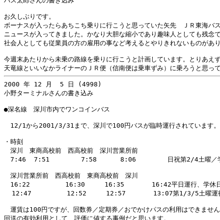
バス太郎さんの書き込み

お久しぶりです。

ボーナスが入ったらあちこち乗りに行こうと思っていた矢先　ＪＲ東海バス
ニュースが入ってきました。かなり大胆な縮小であり趣味人としても残念で
社会人としても従業員の方の雇用の事など考えるとやりきれないものがあり
今週末あたりから未乗の路線を乗りに行こうと計画しています。とりあえず
2000 年 12 月  5 日 (4998)

小野ターミナルさんの書き込み

●深名線　深川市内でワンコインバス

　12/1から2001/3/31まで、深川で100円バスが臨時運行されています。

・時刻

　深川　東商高校前　西高校前　深川営業所前

　7:46  7:51        7:58      8:06        日祝第2/4土曜
　深川営業所前　西高校前　東商高校前　深川

　16:22         16:30     16:35       16:42平日運行、学休
  12:47         12:52     12:57       13:07第1/3/5土
　運賃は100円ですが、回数券／定期券／おでかけパスの利用はできません
回送の有効利用として、評価に値する事例だと思います。
