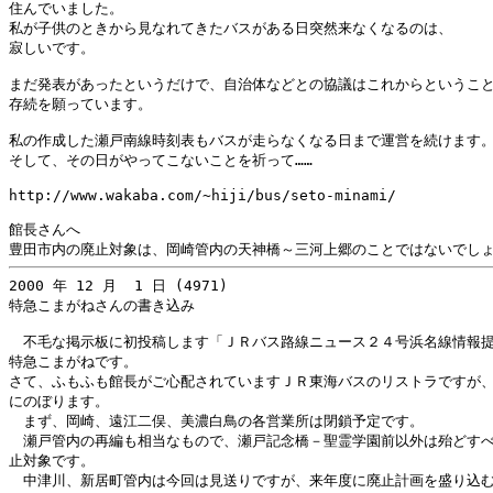
住んでいました。

私が子供のときから見なれてきたバスがある日突然来なくなるのは、

寂しいです。

まだ発表があったというだけで、自治体などとの協議はこれからということ
存続を願っています。

私の作成した瀬戸南線時刻表もバスが走らなくなる日まで運営を続けます。
そして、その日がやってこないことを祈って……

http://www.wakaba.com/~hiji/bus/seto-minami/

館長さんへ

2000 年 12 月  1 日 (4971)

特急こまがねさんの書き込み

　不毛な掲示板に初投稿します「ＪＲバス路線ニュース２４号浜名線情報提
特急こまがねです。

さて、ふもふも館長がご心配されていますＪＲ東海バスのリストラですが、
にのぼります。

　まず、岡崎、遠江二俣、美濃白鳥の各営業所は閉鎖予定です。

　瀬戸管内の再編も相当なもので、瀬戸記念橋－聖霊学園前以外は殆どすべ
止対象です。

　中津川、新居町管内は今回は見送りですが、来年度に廃止計画を盛り込む