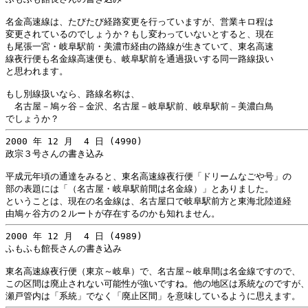
名金高速線は、たびたび経路変更を行っていますが、営業キロ程は

変更されているのでしょうか？もし変わっていないとすると、現在

も尾張一宮・岐阜駅前・美濃市経由の路線が生きていて、東名高速

線夜行便も名金線高速便も、岐阜駅前を通過扱いする同一路線扱い

と思われます。

もし別線扱いなら、路線名称は、

　名古屋－鳩ヶ谷－金沢、名古屋－岐阜駅前、岐阜駅前－美濃白鳥

2000 年 12 月  4 日 (4990)

政宗３号さんの書き込み

平成元年頃の通達をみると、東名高速線夜行便「ドリームなごや号」の

部の表題には「（名古屋・岐阜駅前間は名金線）」とありました。

ということは、現在の名金線は、名古屋口で岐阜駅前方と東海北陸道経

2000 年 12 月  4 日 (4989)

ふもふも館長さんの書き込み

東名高速線夜行便（東京～岐阜）で、名古屋～岐阜間は名金線ですので、

この区間は廃止されない可能性が強いですね。他の地区は系統なのですが、