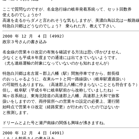
ここで質問なのですが、名金急行線の岐阜発着系統って、セット回数券

使えるのでしょうか?

高速を走るからダメと言われそうな気もしますが、美濃白鳥以北は一般路線
2000 年 12 月  4 日 (4992)

政宗３号さんの書き込み

名金線の営業キロ改定の有無を確認する方法は思い浮かびません。

少なくとも平成８年度までの通達には出てきていないようです。

（尤も連絡運輸の対象になっていないのかも知れませんが）

特急白川郷は名古屋～郡上八幡（駅）間無停車ですから、館長様

のおっしゃるように、在来ルートと同一路線扱い（岐阜駅通過扱い）

の可能性もありますね。（高速郡上八幡に停まらないこととも符合する？）
但し、岐阜駅（平成６年に岐阜駅前から改称していましたね）～

鳩ヶ谷系統は、東海北陸道の高速郡上八幡、高速郡上大和で旅客

扱いをしますので、両停留所への営業キロ設定の必要上、運行開

始時点で営業キロ改定（経路変更）が行われていたのではないか

と推測します。

2000 年 12 月  4 日 (4991)

ふもふも館長さんの書き込み
