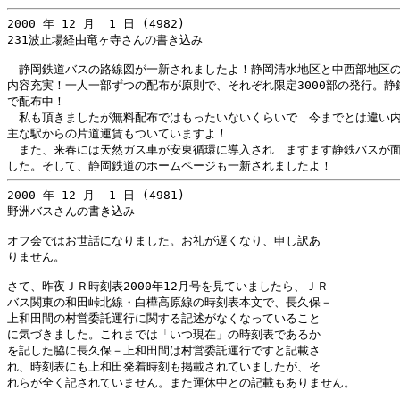
2000 年 12 月  1 日 (4982)

231波止場経由竜ヶ寺さんの書き込み

　静岡鉄道バスの路線図が一新されましたよ！静岡清水地区と中西部地区の
内容充実！一人一部ずつの配布が原則で、それぞれ限定3000部の発行。静
で配布中！

　私も頂きましたが無料配布ではもったいないくらいで　今までとは違い内
主な駅からの片道運賃もついていますよ！

　また、来春には天然ガス車が安東循環に導入され　ますます静鉄バスが面
2000 年 12 月  1 日 (4981)

野洲バスさんの書き込み

オフ会ではお世話になりました。お礼が遅くなり、申し訳あ

りません。

さて、昨夜ＪＲ時刻表2000年12月号を見ていましたら、ＪＲ

バス関東の和田峠北線・白樺高原線の時刻表本文で、長久保－

上和田間の村営委託運行に関する記述がなくなっていること

に気づきました。これまでは「いつ現在」の時刻表であるか

を記した脇に長久保－上和田間は村営委託運行ですと記載さ

れ、時刻表にも上和田発着時刻も掲載されていましたが、そ

れらが全く記されていません。また運休中との記載もありません。
