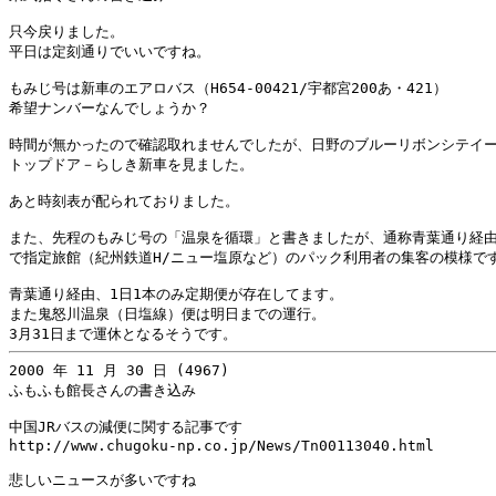
只今戻りました。

平日は定刻通りでいいですね。

もみじ号は新車のエアロバス（H654-00421/宇都宮200あ・421）

希望ナンバーなんでしょうか？

時間が無かったので確認取れませんでしたが、日野のブルーリボンシテイー
トップドア－らしき新車を見ました。

あと時刻表が配られておりました。

また、先程のもみじ号の「温泉を循環」と書きましたが、通称青葉通り経由
で指定旅館（紀州鉄道H/ニュー塩原など）のパック利用者の集客の模様です
青葉通り経由、1日1本のみ定期便が存在してます。

また鬼怒川温泉（日塩線）便は明日までの運行。

2000 年 11 月 30 日 (4967)

ふもふも館長さんの書き込み

中国JRバスの減便に関する記事です

http://www.chugoku-np.co.jp/News/Tn00113040.html
