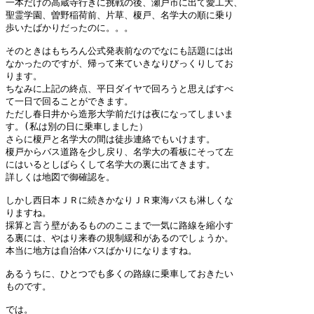
一本だけの高蔵寺行きに挑戦の後、瀬戸市に出て愛工大、

聖霊学園、曽野稲荷前、片草、榎戸、名学大の順に乗り

歩いたばかりだったのに。。。

そのときはもちろん公式発表前なのでなにも話題には出

なかったのですが、帰って来ていきなりびっくりしてお

ります。

ちなみに上記の終点、平日ダイヤで回ろうと思えばすべ

て一日で回ることができます。

ただし春日井から造形大学前だけは夜になってしまいま

す。(私は別の日に乗車しました）

さらに榎戸と名学大の間は徒歩連絡でもいけます。

榎戸からバス道路を少し戻り、名学大の看板にそって左

にはいるとしばらくして名学大の裏に出てきます。

詳しくは地図で御確認を。

しかし西日本ＪＲに続きかなりＪＲ東海バスも淋しくな

りますね。

採算と言う壁があるもののここまで一気に路線を縮小す

る裏には、やはり来春の規制緩和があるのでしょうか。

本当に地方は自治体バスばかりになりますね。

あるうちに、ひとつでも多くの路線に乗車しておきたい

ものです。
