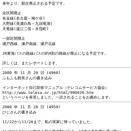
来年より、順次廃止される予定です。

全区間廃止

名金線(名古屋～鳩ケ谷)

大野線(美濃白鳥～九頭竜湖)

天竜線(遠江二俣～水窪町)

一部区間廃止

瀬戸西線、瀬戸南線、瀬戸北線

JR東海バスの路線バスの約4割の路線が廃止になる予定です。

2000 年 11 月 29 日 (4960)

ふもふも館長さんの書き込み

インターネット自己防衛マニュアル（テレコムサービス協会）

http://www.telesa.or.jp/html/990426.htm

2000 年 11 月 28 日 (4959)

ひじさんの書き込み

11/22から11/26まで、私の実家に帰っていました。
