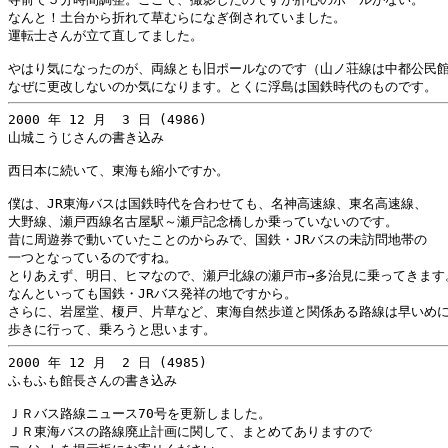
なんと！土台から折れて草むらになぎ倒されていました。

運転士さんが立て直してました。

やはり気になったのが、両線とも旧ポールなのです（山ノ荘線は中都公民館
2000 年 12 月  3 日 (4986)

山城こうじさんの書き込み

西日本に続いて、東海も縮小ですか。

僕は、JR東海バスは国鉄時代を合わせても、名神高速線、東名高速線、

大野線、瀬戸西線名古屋駅～瀬戸記念橋しか乗っていないのです。

昔に周遊券で動いていたことのからみで、国鉄・JRバスの未訪問地帯の

一つとなっているのですね。

とりあえず、明日、ヒマなので、瀬戸北線の瀬戸市→多治見に乗ってきます。
なんといっても国鉄・JRバス発祥の地ですから。

さらに、岩屋堂、榎戸、片草など、東海自然歩道と関係ある路線は早いめに
2000 年 12 月  2 日 (4985)

ふもふも館長さんの書き込み

ＪＲバス路線ニュース70号を更新しました。

ＪＲ東海バスの路線廃止計画に関して、まとめてありますので
