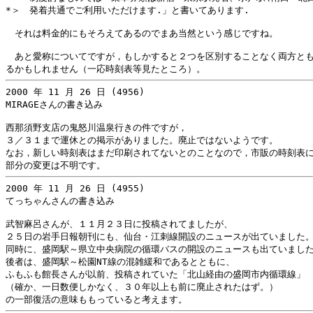
*＞　発着共通でご利用いただけます.」と書いてあります.

　それは料金的にもそろえてあるのでまあ当然という感じですね。

　あと愛称についてですが，もしかすると２つを区別することなく両方とも
2000 年 11 月 26 日 (4956)

MIRAGEさんの書き込み

西那須野支店の鬼怒川温泉行きの件ですが，

３／３１まで運休との掲示がありました。廃止ではないようです。

なお，新しい時刻表はまだ印刷されてないとのことなので，市販の時刻表に
2000 年 11 月 26 日 (4955)

てっちゃんさんの書き込み

武智麻呂さんが、１１月２３日に投稿されてましたが、

２５日の岩手日報朝刊にも、仙台・江刺線開設のニュースが出ていました。
同時に、盛岡駅～県立中央病院の循環バスの開設のニュースも出ていました
後者は、盛岡駅～松園NT線の混雑緩和であるとともに、

ふもふも館長さんが以前、投稿されていた「北山経由の盛岡市内循環線」

（確か、一日数便しかなく、３０年以上も前に廃止されたはず。）
