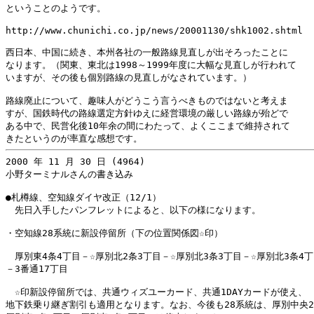
ということのようです。

http://www.chunichi.co.jp/news/20001130/shk1002.shtml

西日本、中国に続き、本州各社の一般路線見直しが出そろったことに

なります。（関東、東北は1998～1999年度に大幅な見直しが行われて

いますが、その後も個別路線の見直しがなされています。）

路線廃止について、趣味人がどうこう言うべきものではないと考えま

すが、国鉄時代の路線選定方針ゆえに経営環境の厳しい路線が殆どで

ある中で、民営化後10年余の間にわたって、よくここまで維持されて

2000 年 11 月 30 日 (4964)

小野ターミナルさんの書き込み

●札樽線、空知線ダイヤ改正（12/1）

　先日入手したパンフレットによると、以下の様になります。

・空知線28系統に新設停留所（下の位置関係図☆印）

　厚別東4条4丁目－☆厚別北2条3丁目－☆厚別北3条3丁目－☆厚別北3条4丁
－3番通17丁目

　☆印新設停留所では、共通ウィズユーカード、共通1DAYカードが使え、

地下鉄乗り継ぎ割引も適用となります。なお、今後も28系統は、厚別中央2条