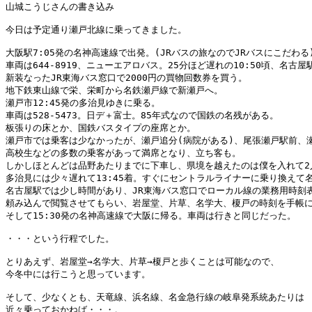
山城こうじさんの書き込み

今日は予定通り瀬戸北線に乗ってきました。

大阪駅7:05発の名神高速線で出発。(JRバスの旅なのでJRバスにこだわる)
車両は644-8919、ニューエアロバス。25分ほど遅れの10:50頃、名古屋駅
新装なったJR東海バス窓口で2000円の買物回数券を買う。

地下鉄東山線で栄、栄町から名鉄瀬戸線で新瀬戸へ。

瀬戸市12:45発の多治見ゆきに乗る。

車両は528-5473。日デ＋富士。85年式なので国鉄の名残がある。

板張りの床とか、国鉄バスタイプの座席とか。

瀬戸市では乗客は少なかったが、瀬戸追分(病院がある)、尾張瀬戸駅前、瀬
高校生などの多数の乗客があって満席となり、立ち客も。

しかしほとんどは品野あたりまでに下車し、県境を越えたのは僕を入れて2人
多治見には少々遅れて13:45着。すぐにセントラルライナーに乗り換えて名
名古屋駅では少し時間があり、JR東海バス窓口でローカル線の業務用時刻表
頼み込んで閲覧させてもらい、岩屋堂、片草、名学大、榎戸の時刻を手帳に
そして15:30発の名神高速線で大阪に帰る。車両は行きと同じだった。

・・・という行程でした。

とりあえず、岩屋堂→名学大、片草→榎戸と歩くことは可能なので、

今冬中には行こうと思っています。

そして、少なくとも、天竜線、浜名線、名金急行線の岐阜発系統あたりは

近々乗っておかねば・・・。
