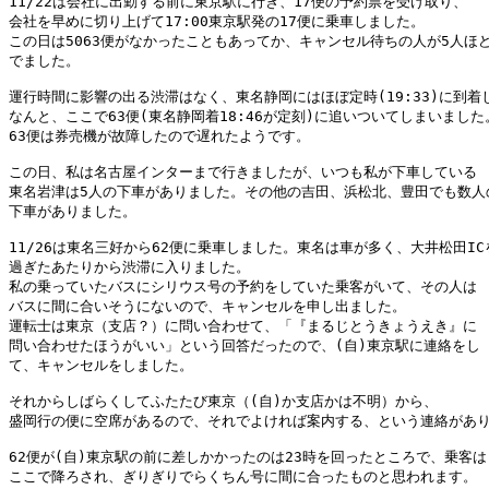
11/22は会社に出勤する前に東京駅に行き、17便の予約票を受け取り、

会社を早めに切り上げて17:00東京駅発の17便に乗車しました。

この日は5063便がなかったこともあってか、キャンセル待ちの人が5人ほど
でました。

運行時間に影響の出る渋滞はなく、東名静岡にはほぼ定時(19:33)に到着し
なんと、ここで63便(東名静岡着18:46が定刻)に追いついてしまいました。
63便は券売機が故障したので遅れたようです。

この日、私は名古屋インターまで行きましたが、いつも私が下車している

東名岩津は5人の下車がありました。その他の吉田、浜松北、豊田でも数人の
下車がありました。

11/26は東名三好から62便に乗車しました。東名は車が多く、大井松田ICを
過ぎたあたりから渋滞に入りました。

私の乗っていたバスにシリウス号の予約をしていた乗客がいて、その人は

バスに間に合いそうにないので、キャンセルを申し出ました。

運転士は東京（支店？）に問い合わせて、「『まるじとうきょうえき』に

問い合わせたほうがいい」という回答だったので、(自)東京駅に連絡をし

て、キャンセルをしました。

それからしばらくしてふたたび東京（(自)か支店かは不明）から、

盛岡行の便に空席があるので、それでよければ案内する、という連絡があり
62便が(自)東京駅の前に差しかかったのは23時を回ったところで、乗客は
