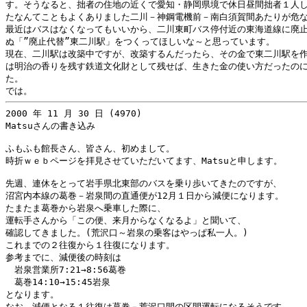
す。そうなると、拙者の住地の近くで愛知・静岡県境で休日昼間拙者１人し
たなんてこともよくありました二川－神鋼電機前－南白須賀間あたりが危な
最近はバスはなくなってもいいから、二川東町バス停付近の東海道線に廃止
ぬ「”廃止代替”東二川駅」をつくってほしいな～と思っています。

現在、二川駅は改築中ですが、改築するんだったら、その金で東二川駅を作
は明治の香りを残す鉄道文化財として残せば、生きた金の使い方だったのに
た。

2000 年 11 月 30 日 (4970)

Matsuさんの書き込み

ふもふも館長さん、皆さん、初めまして。

時折ｗｅｂページを拝見させていただいてます、Matsuと申します。

先週、連休をとって岩手県北東部のバスを乗り歩いてきたのですが、

沼宮内本線の葛巻－岩泉間の直通便が12月１日から減便になります。

たまたま葛巻から岩泉へ乗車した際に、

運転手さんから「この便、来月からなくなるよ」と聞いて、

確認してきました。(荒沢口～岩泉の乗客はやっぱ私一人。)

これまでの２往復から１往復になります。

参考までに、減便後の時刻は

　岩泉営業所7:21→8:56葛巻

　葛巻14:10→15:45岩泉

となります。

なお、減便となる１往復は葛巻－荒沢口間の区間運転になるそうです。 
