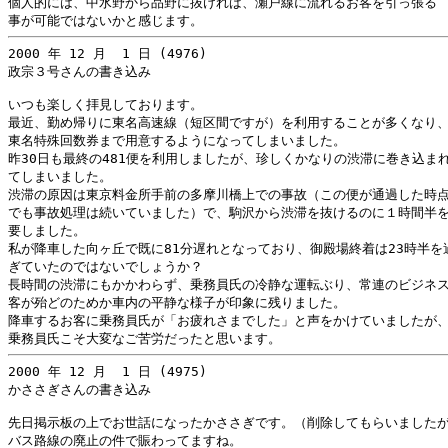
個人的には、中水野から品野に抜ければ、瀬戸線に流れるお客を引っ張る

2000 年 12 月  1 日 (4976)

政宗３号さんの書き込み

いつも楽しく拝見しております。

最近、勤め帰りに東名高速線（短区間ですが）を利用することが多くなり、
東名特殊回数券まで用意するようになってしまいました。

昨30日も最終の481便を利用しましたが、珍しくかなりの渋滞に巻き込まれ
てしまいました。

渋滞の原因は東京料金所手前の多摩川橋上での事故（この便が通過した時点
でも事故処理は続いていました）で、駒沢から渋滞を抜けるのに１時間半を
要しました。

私が降車した向ヶ丘で既に81分遅れとなっており、御殿場終着は23時半を過
ぎていたのではないでしょうか？

長時間の渋滞にもかかわらず、乗務員氏の冷静な運転ぶり、常連のビジネス
客が殆どのためか車内の平静な様子が印象に残りました。

降車するお客に乗務員氏が「お疲れさまでした」と声をかけていましたが、
2000 年 12 月  1 日 (4975)

かささぎさんの書き込み

先日掲示板の上でお世話になったかささぎです。（削除してもらいましたが
バス路線の廃止の件で賑わってますね。
