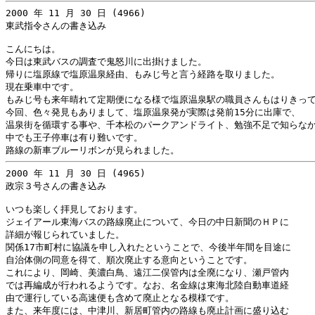
2000 年 11 月 30 日 (4966)

東武指令さんの書き込み

こんにちは。

今日は東武バスの調査で鬼怒川に出掛けました。

帰りに塩原線で塩原温泉経由、もみじ号と言う経路を取りました。

現在乗車中です。

もみじ号も来年晴れて定期便になる様で塩原温泉駅の職員さんもはりきって
今回、色々発見もありまして、塩原温泉発が実際は発前15分に出庫で、

温泉街を循環する事や、千本松のパークアンドライト、勉強不足で知らなか
中でも王子停車は有り難いです。

2000 年 11 月 30 日 (4965)

政宗３号さんの書き込み

いつも楽しく拝見しております。

ジェイアール東海バスの路線廃止について、今日の中日新聞のＨＰに

詳細が報じられていました。

関係17市町村に協議を申し入れたということで、今後半年間を目途に

自治体側の同意を得て、順次廃止する意向ということです。

これにより、岡崎、美濃白鳥、遠江二俣管内は全廃になり、瀬戸管内

では再編成が行われるようです。なお、名金線は東海北陸自動車道経

由で運行している高速便も含めて廃止となる模様です。

また、来年度には、中津川、新居町管内の路線も廃止計画に盛り込む
