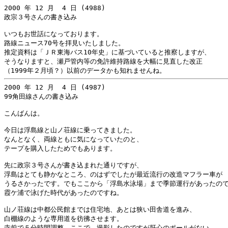
2000 年 12 月  4 日 (4988)

政宗３号さんの書き込み

いつもお世話になっております。

路線ニュース70号を拝見いたしました。

推定資料は「ＪＲ東海バス10年史」に基づいていると推察しますが、

そうなりますと、瀬戸管内等の免許維持路線を大幅に見直した改正

2000 年 12 月  4 日 (4987)

99角田線さんの書き込み

こんばんは。

今日は浮島線と山ノ荘線に乗ってきました。

なんとなく、両線ともに気になっていたのと、

テープを購入したためでもあります。

先に政宗３号さんが書き込まれた通りですが、

浮島はとても静かなところ、のはずでしたが最近流行の改造マフラー車が

うるさかったです。でもここから「浮島水泳場」まで季節運行があったので
霞ケ浦で泳げた時代があったのですね。

山ノ荘線は中都公民館までは住宅地、あとは狭い田舎道を進み、

白棚線のような専用道を彷彿させます。

寺前で５分時間調整。ここで、撮影したのですが肝心のポールがない。
