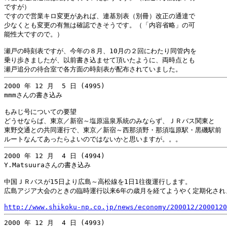
ですが）

ですので営業キロ変更があれば、連基別表（別冊）改正の通達で

少なくとも変更の有無は確認できそうです。（「内容省略」の可

能性大ですので。）

瀬戸の時刻表ですが、今年の８月、10月の２回にわたり同管内を

乗り歩きましたが、以前書き込ませて頂いたように、両時点とも

2000 年 12 月  5 日 (4995)

mmmさんの書き込み

もみじ号についての要望

どうせならば、東京／新宿～塩原温泉系統のみならず、ＪＲバス関東と

東野交通との共同運行で、東京／新宿～西那須野・那須塩原駅・黒磯駅前

2000 年 12 月  4 日 (4994)

Y.Matsuuraさんの書き込み

中国ＪＲバスが15日より広島～高松線を1日1往復運行します。

広島アジア大会のときの臨時運行以来6年の歳月を経てようやく定期化されま
http://www.shikoku-np.co.jp/news/economy/200012/2000120
2000 年 12 月  4 日 (4993)
