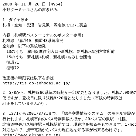
2000 年 11 月 26 日 (4954)

小野ターミナルさんの書き込み

1　ダイヤ改正

札樽・空知・長沼・岩見沢・深名線で12/1実施

内容（札幌駅バスターミナルのポスター参照）

札樽線　循環40、循環48系統増発

空知線　以下の系統増発

　13のうち　雇用促進住宅入口→新札幌、新札幌→厚別営業所前

　15のうち　新札幌→札幌、新札幌→もみじ台団地

　循環71

　循環72

改正後の時刻表は以下を参照

http://tis.do-johodai.ac.jp/

2　5/8から、札樽線66系統の時刻が一部変更となりました。札幌7:00発の
便ですが、登校日に限り張碓8:20着となりました（市販の時刻表は

訂正をしていませんが）。

3　12/1から2001/3/31まで、「総合交通情報システム」のモデル実験が

行われます。札幌市内のバス時刻掲載のほか、JRバス宮の沢駅－札幌、

北海道中央バス福住駅－札幌駅前では、現在地を知る事もできます。i-mode
対応なので、携帯電話からバスの現在地を知る事が出来るわけです。

http://www.ekibus.ne.jp/
