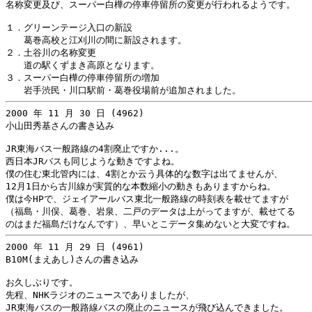
名称変更及び、スーパー白樺の停車停留所の変更が行われるようです。

１．グリーンテージ入口の新設

　　葛巻高校と江刈川の間に新設されます。

２．土谷川の名称変更

　　道の駅くずまき高原となります。

３．スーパー白樺の停車停留所の増加

2000 年 11 月 30 日 (4962)

小山田秀基さんの書き込み

JR東海バス一般路線の4割廃止ですか...。

西日本JRバスも同じような動きですよね。

僕の住む東北管内には、4割とか云う具体的な数字は出てませんが、

12月1日から古川線が実質的な本数縮小の動きもありますからね。

僕は今HPで、ジェイアールバス東北一般路線の時刻表を載せてますが

（福島・川俣、葛巻、岩泉、二戸のデータは上がってますが、載せてる

2000 年 11 月 29 日 (4961)

B10M(まえあし)さんの書き込み

お久しぶりです。

先程、NHKラジオのニュースでありましたが、

JR東海バスの一般路線バスの廃止のニュースが飛び込んできました。
