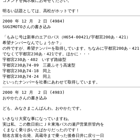
コメントを掲示板にお寄せください。

2000 年 12 月  2 日 (4984)

SUGIMOTOさんの書き込み

「もみじ号は新車のエアロバス（H654-00421/宇都宮200あ・421）

希望ナンバーなんでしょうか？」

の件ですが、希望ナンバーを取得しています。ちなみに宇都宮200あ・421

でなくて宇都宮230あ・421です。ほかに・・・

宇都宮230あ・402　いすず路線型

宇都宮230あ74-09　三菱ふそう高速型

宇都宮230あ74-18　同上

宇都宮230あ74-24　同上

2000 年 12 月  2 日 (4983)

おやかたさんの書き込み

ども、みなさまこんばんわ。おやかたです。

いきなり大変な事になっていますね。

実は私、この数日前にＪＲ東海バスの瀬戸営業所管内を

くまなく乗り歩いたばかりだったのです！

朝名古屋を出発、高蔵寺まで乗った後春日井に戻り一日
