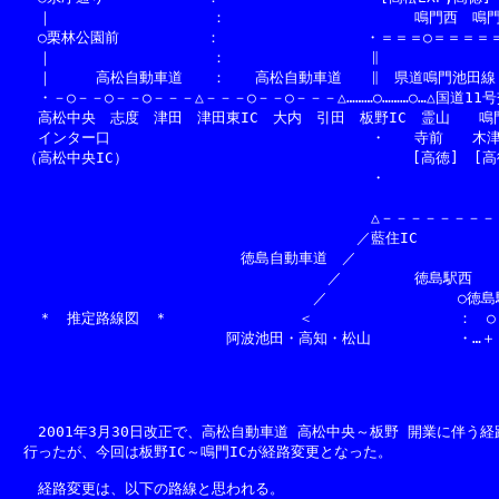
　　｜　　　　　　　　　　　：　　　　　　　　　　　　　鳴門西　鳴門IC
　　○栗林公園前　　　　　　：　　　　　　　　　　・＝＝＝○＝＝＝＝＝
　　｜　　　　　　　　　　　：　　　　　　　　　　∥　　　　　　　　　
　　｜　　　高松自動車道　　：　　高松自動車道　　∥　県道鳴門池田線　
　　・－○－－○－－○－－－△－－－○－－○－－－△………○………○…△国道11号
　　高松中央　志度　津田　津田東IC　大内　引田　板野IC　霊山　　鳴門
　　インター口　　　　　　　　　　　　　　　　　　・　　寺前　　木津　
　（高松中央IC）　　　　　　　　　　　　　　　　　　　 [高徳]　[高徳
　　　　　　　　　　　　　　　　　　　　　　　　　・　　　　　　　　　
　　　　　　　　　　　　　　　　　　　　　　　　　　　　　　　　　　
　　　　　　　　　　　　　　　　　　　　　　　　　△－－－－－－－－－△
　　　　　　　　　　　　　　　　　　　　　　　　／藍住IC　　　　　　
　　　　　　　　　　　　　　　　徳島自動車道　／　　　　　　　　　　　
　　　　　　　　　　　　　　　　　　　　　　／　　　　　徳島駅西　　
　　　　　　　　　　　　　　　　　　　　　／　　　　　　　　　○徳島駅○
　　＊　推定路線図　＊　　　　　　　　　＜　　　　　　　　　　：　○　
　　　　　　　　　　　　　　　阿波池田・高知・松山　　　　　　・…＋－
　　　　　　　　　　　　　　　　　　　　　　　　　　　　　　　　　　
　　　　　　　　　　　　　　　　　　　　　　　　　　　　　　　　　　　
　　　　　　　　　　　　　　　　　　　　　　　　　　　　　　　　　　
　　2001年3月30日改正で、高松自動車道 高松中央～板野 開業に伴う経
　行ったが、今回は板野IC～鳴門ICが経路変更となった。

　　経路変更は、以下の路線と思われる。
