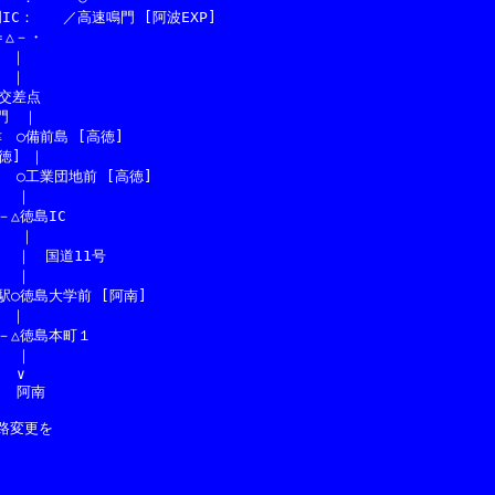
：　　／高速鳴門 [阿波EXP]

△－・

｜

｜

交差点

　｜

○備前島 [高徳]

] ｜

○工業団地前 [高徳]

　｜

徳島IC

　｜

｜　国道11号

　｜

徳島大学前 [阿南]

｜

△徳島本町１

　｜

∨

　阿南

路変更を
