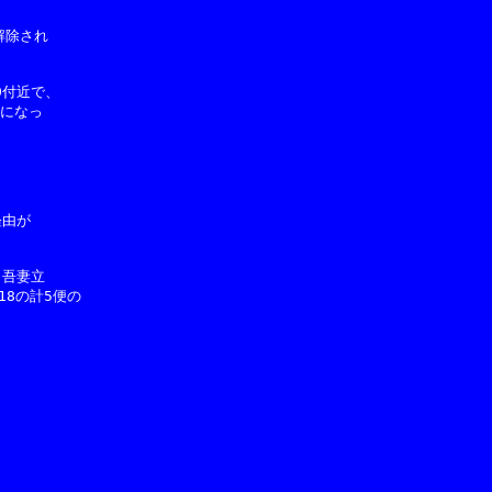
除され

付近で、

になっ

由が

吾妻立

18の計5便の
