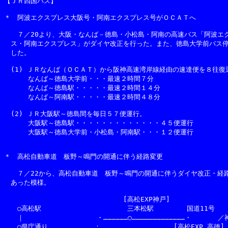
【ＪＲ四国バス】

＊　阿波エクスプレス大阪号・阿南エクスプレス号がＯＣＡＴへ

　　７／20より、大阪・なんば－徳島・小松島・阿南の高速バス「阿波エク
　ス・阿南エクスプレス」がダイヤ改正を行った。また、徳島大学前バス停
　した。

　(1) ＪＲなんば（ＯＣＡＴ）から阪神高速湾岸線経由の速達便を８往復運
　 　　なんば～徳島大学前・・・最速２時間７分

　 　　なんば～徳島駅・・・・・最速２時間１４分

　 　　なんば～阿南駅・・・・・最速２時間４８分

　(2) ＪＲ大阪駅～徳島間を毎日５７便運行。

　 　　大阪駅～徳島駅・・・・・・・・・・・・・４５便運行

　 　　大阪駅～徳島大学前・小松島・阿南駅・・・１２便運行

＊　高松自動車道　板野～鳴門の開通に伴う経路変更

　　７／22から、高松自動車道　板野～鳴門の開通に伴うダイヤ改正・経路
　あった模様。

　　　　　　　　　　　　　　　　　　[高松EXP神戸]　　　　　　　　
　　○高松駅　　　　　　　　　　　　　三本松駅　　　　　国道11号　　
　　｜　　　　　　　　　　　・………………○…………………………………・　　　　
　　○県庁通り　　　　　　　：　　　　　　　　　　　[高松EXP,高徳]　