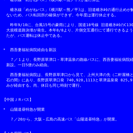
　　碓氷線「めがねバス」(横川駅～熊ノ平)は、旧道碓氷峠の通行止めが解
　ないため、バス転回所の確保ができず、今年度は運行休止する。

　　昨年9/10に、台風15号の豪雨により、国道18号線 旧道碓氷峠のC130
　大規模道路決壊が発生。本年8/8より、片側交互通行にて通行できるよう
　たが、バス運転は休止中である。

＊　西吾妻福祉病院経由を新設

　　７／１より、長野原草津口－草津温泉の路線バスに、西吾妻福祉病院経
　新設。一日5便のみ経由。

　　西吾妻福祉病院は、長野原草津口から見て、上州大津の先（二軒屋橋と
　石の間）にあり、長野原草津口発 740,920,1113と草津温泉発 825,9
　みが経由する。尚、休日も同じ時刻で運行。

【中国ＪＲバス】

＊　山陽道昼特急が開業

　　７／20から、大阪－広島の高速バス「山陽道昼特急」が開業。
