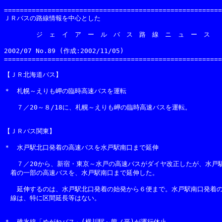
=======================================================
ＪＲバスの路線情報を中心とした

　　　　　ジ　ェ　イ　ア　ー　ル　バ　ス　路　線　ニ　ュ　ー　ス

2002/07 No.89 (作成:2002/11/05)                     
=======================================================
【ＪＲ北海道バス】

＊　札幌～えりも岬の臨時高速バスを運転

　　７／20～８/18に、札幌～えりも岬の臨時高速バスを運転。

【ＪＲバス関東】

＊　水戸駅北口発着の高速バスを水戸駅南口まで延伸

　　７／20から、新宿・東京～水戸の高速バスがダイヤ改正したが、水戸駅
　着の一部の高速バスを、水戸駅南口まで延伸した。

　　延伸するのは、水戸駅北口発着の始発から６便まで。水戸駅南口発着の
　線は、特に区間延長等はない。

＊　碓氷線「めがねバス」(横川駅～熊ノ平)が運行休止
