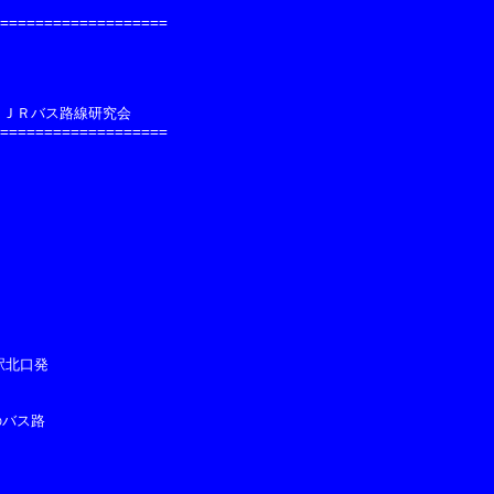
===================

    ＪＲバス路線研究会

===================

北口発

バス路
