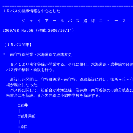
=======================================================
ＪＲバスの路線情報を中心とした

　　　　　ジ　ェ　イ　ア　ー　ル　バ　ス　路　線　ニ　ュ　ー　ス

2000/08 No.66 (作成:2000/10/14)                     
=======================================================
【ＪＲバス関東】

＊　南守谷線開業・水海道線で経路変更

　　８／１より南守谷線が開業する。それに併せ、水海道線・岩井線で経路
　バス停の移転・新設を行う。

　　新設した区間は、守谷町役場～南守谷。路線新設に伴い、御所ヶ丘～守
　場が廃止になった。

　　バス停に関して、松前台が水海道線・岩井線・南守谷線の３線分岐点に
　松前台二を新設。また岩井線に小絹中学校を新設する。

　　　　○岩井

　　　　｜

　　　　○岩井局前

　　　　｜

　　　　○原口

　　　　｜
