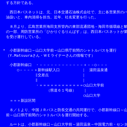
　する方針である。

　　西日本バスネットは、元、日本交通石油株式会社で、主に各営業所のバ
　油扱いと、車内清掃を担当。近年、社名変更を行った。

　　８月より、広島営業所海田支所管内の東部流通団地－海田市循環線と鯛
　の一部、周防営業所の「ひかりぐるりんばす」は、西日本バスネットが業
　を受け運行している。

＊　小郡新幹線口～山口大学前～山口県庁前間のシャトルバスを運行

　（Y.Matsuuraさん・ＷＥライナーさんの情報です）

　　小郡新幹線口　・－－－－－－－－－－－－＋－－○－－－

　　　　○－－－－＋新幹線駅入口　　　　　　｜　湯田温泉通

　　　　　　　　　∥交差点　　　　　　　　　｜

　　　　　　　　　∥　　　　　　　　　　　　｜

　　　　　　　　　・＝＝＝＝＝＝＝＝＝＝＝＝○山口大学前

　　　　　　　　　　　　（県道６１号線）　　｜

　　　　　　　　　　　　　　　　　　　　　　○山口大学

　　＝＝＝新設区間

　　８／１より、中国ＪＲバスと防長交通の共同運行で、小郡新幹線口～山
　前～山口県庁前間のシャトルバスを運行開始する。

　　ルートは、小郡新幹線口～山口大学前～湯田温泉～中国電力前・センタ