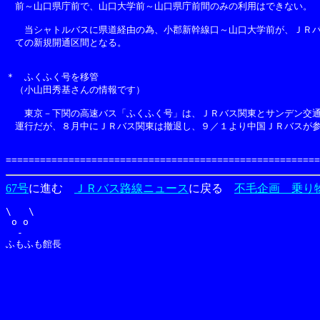
　前～山口県庁前で、山口大学前～山口県庁前間のみの利用はできない。

　　当シャトルバスに県道経由の為、小郡新幹線口～山口大学前が、ＪＲバ
　ての新規開通区間となる。

＊　ふくふく号を移管

　（小山田秀基さんの情報です）

　　東京－下関の高速バス「ふくふく号」は、ＪＲバス関東とサンデン交通
　運行だが、８月中にＪＲバス関東は撤退し、９／１より中国ＪＲバスが参
67号
に進む
ＪＲバス路線ニュース
に戻る
不毛企画 乗り
\   \

 o o 

  -  
