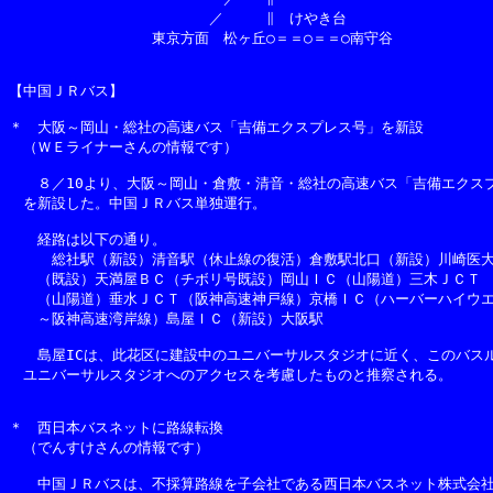
　　　　　　　　　　　　　　／　　　∥　けやき台

　　　　　　　　　　東京方面　松ヶ丘○＝＝○＝＝○南守谷

【中国ＪＲバス】

＊　大阪～岡山・総社の高速バス「吉備エクスプレス号」を新設

　（ＷＥライナーさんの情報です）

　　８／10より、大阪～岡山・倉敷・清音・総社の高速バス「吉備エクスプ
　を新設した。中国ＪＲバス単独運行。

　　経路は以下の通り。

　　　総社駅（新設）清音駅（休止線の復活）倉敷駅北口（新設）川崎医大
　　（既設）天満屋ＢＣ（チボリ号既設）岡山ＩＣ（山陽道）三木ＪＣＴ

　　（山陽道）垂水ＪＣＴ（阪神高速神戸線）京橋ＩＣ（ハーバーハイウエ
　　～阪神高速湾岸線）島屋ＩＣ（新設）大阪駅

　　島屋ICは、此花区に建設中のユニバーサルスタジオに近く、このバスル
　ユニバーサルスタジオへのアクセスを考慮したものと推察される。

＊　西日本バスネットに路線転換

　（でんすけさんの情報です）

　　中国ＪＲバスは、不採算路線を子会社である西日本バスネット株式会社