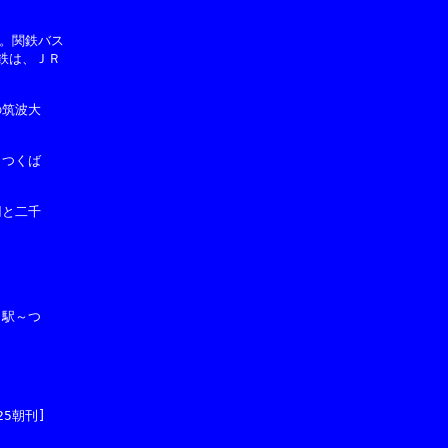
。関鉄バス

鉄は、ＪＲ

筑波大

つくば

と二千

駅～つ



5朝刊]
