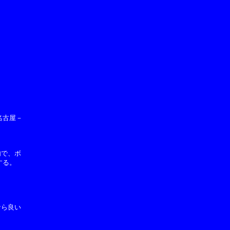
古屋－

で、ボ

る。

ら良い
