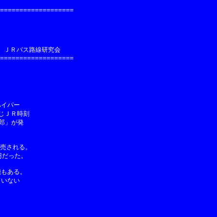
===================

     ＪＲバス路線研究会

===================

イパー

じＪＲ時刻

」が発

売される。

円だった。

もある。

いない
