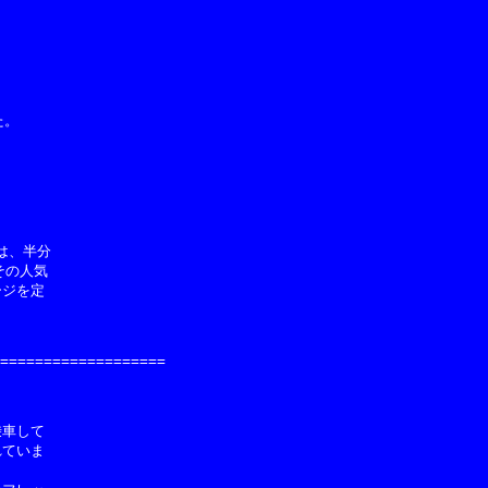
。

、半分

の人気

ジを定

===================

車して

ていま
