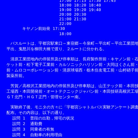
                       17:00 17:15 17:30 17:45

                       18:00 18:20 18:40

                       19:00 19:20 19:40

                       20:00 20:30

                       21:00 21:30

                       22:00

        キヤノン前始発 17:30

                       18:00

　　バスルートは、宇都宮駅東口～東宿郷～今泉町～平出町～平出工業団地
　平出、鬼怒川を柳田大橋で渡り、２ルートに分かれる。

　　清原工業団地内の停留所及び停車順は、長府製作所前・キヤノン前・石
　ケット前・松下電子工業前・カルソニックハリソン前・大同ほくさん前・
　前・ムロコーポレーション前・清原球場西・栃木住友電工前・山村硝子前
　製薬所前。

　　芳賀／高根沢工業団地内の停留所及び停車順は、山王テック前・本田技
　工場西・本田開発前・オートテクニックジャパン前・本田技研高根沢工場
　ＧＴ北門・ＨＧＴ正門・管理センター南。

　　実験終了後、モニタの方々に「宇都宮シャトルバス実験アンケート調査
　配布。その内容は、以下の通り。

    設問 1  普段の出勤，帰宅の状況

    設問 2  通勤費

    設問 3  同乗者の有無

    設問 4  自動車の利用理由
