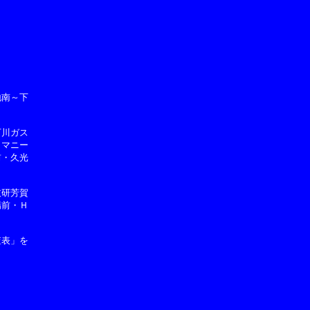
南～下

川ガス

マニー

・久光

研芳賀

前・Ｈ

表」を
