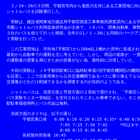
　　２／24～26の３日間、宇都宮市内から鬼怒川左岸にある工業団地に向け
　シャトルバスを試験運行した。

　　実験は、建設省関東地方建設局宇都宮国道工事事務所調査課内にある宇
　市圏シャトルバス利用促進研究会が主体で、ＪＲバス、関東自動車、東野
　３社のバスを借りて行った模様。去年の11／１～28にも同様のパークアン
　ド実験を行っていた。

　　この工業団地は、市街地(宇都宮)から10km以上離れた郊外に造成され
　最初から自動車での通勤を主に考えていた。しかし、周辺の道路が、一度
　の通勤者の需要を満たすための容量がない為、慢性的に渋滞していた。

　　今回の実験は、ＪＲ宇都宮駅東口に臨時駐車場(旧宇都宮機関区の機関庫
　を設置し、ここで自家用車から公共交通機関であるバスに乗り換えてもら
　交通量がどれだけ削減できるかを調査するのが目的のようである。

　　シャトルバスは、清原方面と芳賀方面の２系統で運行され、「宇都宮シ
　バス実験モニター登録証」を交付されたモニタしか乗車できない。モニタ
　駅駐車場使用料とバス代金は無料。

　　清原方面のダイヤは、以下の通り。

        宇都宮東口発   6:00 6:10 6:20 6:25 6:35* 6:40 6:50
                       7:05 7:15 7:30 7:45     *印は
                       8:00 8:15 8:30 8:45

        長府製作所前発 16:45
