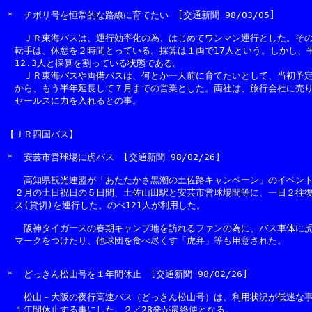
＊　チボリ号を恒常的な路線に育てたい　[交通新聞 98/03/05]

　　ＪＲ東海バスは、運行効率化の為、はじめてワンマン運行とした。その
　転手は、休憩を２時間とっている。採算は１両で17人という。しかし、平
　12.3人と採算を割っている状態である。

　　ＪＲ東海バスや両備バスは、何とか一人前に育てたいとして、当初予定
　から、もう半年延長して７月までの営業とした。両社は、旅行会社に売り
　セールスに力を入れるとの事。

【ＪＲ四国バス】

＊　安芸市営球場に虎バス　[交通新聞 98/02/26]

　　高知県観光連盟が「あたたかさ黒潮の土佐路キャンペーン」のイベント
　２月の土日祝日の５日間、土佐山田駅と安芸市営球場間等に、一日２往復
　ス(貸切)を運行した。のべ121人が利用した。

　　阪神タイガースの春期キャンプ地を訪れるファンの為に、バス車体に虎
　マークをつけたり、他球団を食べ尽くす「虎弁」等も用意された。

＊　どっきん松山号を１年間休止　[交通新聞 98/02/26]

　　松山－大阪の夜行高速バス（どっきん松山号）は、利用状況が低迷な事
　１年間休止する事にした。２／28発が最終便となる。
