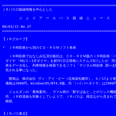
=======================================================
ＪＲバスの路線情報を中心とした

　　　　　ジ　ェ　イ　ア　ー　ル　バ　ス　路　線　ニ　ュ　ー　ス

98/03/15 No.37                                     
=======================================================
【ＪＲグループ】

＊　ＪＲ時刻表から別のＣＤ－ＲＯＭソフト発表

　　ＪＲ時刻表でおなじみ弘済出版社は、ＣＤ－ＲＯＭ版のＪＲ時刻表「ハ
　ダイヤ '98/1～3月ダイヤ」を創刊(日立情報システムズ社)したが、同
　表をデータ化し、列車情報を検索できるソフト「デジタル時刻表 調べ太郎
　売される事になった。

　　開発は、株式会社 ヴィ・アイ・ピー（北海道札幌市）。４／17より発
　価格は3980円。Windows95/NT4.0版。尚「ハイパーダイヤ」は2980
　　ジョルダンの「乗換案内」、ヴァル研の「駅すぱあと」とのリンク機能
　尚、ＪＲ鉄道線を対象としていようで、ＪＲバスは、残念ながら含まれて
　模様。

【ＪＲバス東北】
