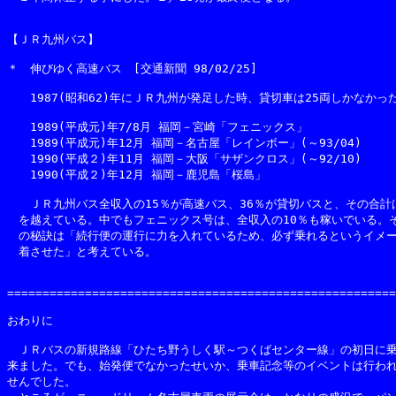
【ＪＲ九州バス】

＊　伸びゆく高速バス　[交通新聞 98/02/25]

　　1987(昭和62)年にＪＲ九州が発足した時、貸切車は25両しかなかった
　　1989(平成元)年7/8月 福岡－宮崎「フェニックス」

　　1989(平成元)年12月 福岡－名古屋「レインボー」(～93/04)

　　1990(平成２)年11月 福岡－大阪「サザンクロス」(～92/10)

　　1990(平成２)年12月 福岡－鹿児島「桜島」

　　ＪＲ九州バス全収入の15％が高速バス、36％が貸切バスと、その合計は
　を越えている。中でもフェニックス号は、全収入の10％も稼いでいる。そ
　の秘訣は「続行便の運行に力を入れているため、必ず乗れるというイメー
　着させた」と考えている。

=======================================================
おわりに

　ＪＲバスの新規路線「ひたち野うしく駅～つくばセンター線」の初日に乗
来ました。でも、始発便でなかったせいか、乗車記念等のイベントは行われ
せんでした。
