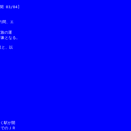
03/04]

間、エ

族の運

象となる。

と、以

く駅が開

でのＪＲ
