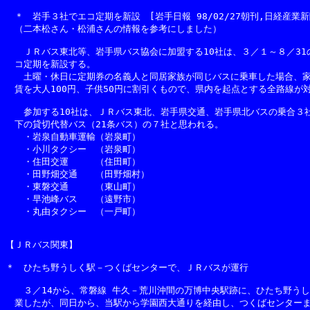
　＊　岩手３社でエコ定期を新設　[岩手日報 98/02/27朝刊,日経産業新聞 
　（二本松さん・松浦さんの情報を参考にしました）

　　ＪＲバス東北等、岩手県バス協会に加盟する10社は、３／１～８／31の
　コ定期を新設する。

　　土曜・休日に定期券の名義人と同居家族が同じバスに乗車した場合、家
　賃を大人100円、子供50円に割引くもので、県内を起点とする全路線が対
　　参加する10社は、ＪＲバス東北、岩手県交通、岩手県北バスの乗合３社
　下の貸切代替バス（21条バス）の７社と思われる。

　　・岩泉自動車運輸（岩泉町）

　　・小川タクシー　（岩泉町）

　　・住田交運　　　（住田町）

　　・田野畑交通　　（田野畑村）

　　・東磐交通　　　（東山町）

　　・早池峰バス　　（遠野市）

　　・丸由タクシー　（一戸町）

【ＪＲバス関東】

＊　ひたち野うしく駅－つくばセンターで、ＪＲバスが運行

　　３／14から、常磐線 牛久－荒川沖間の万博中央駅跡に、ひたち野うし
　業したが、同日から、当駅から学園西大通りを経由し、つくばセンターま