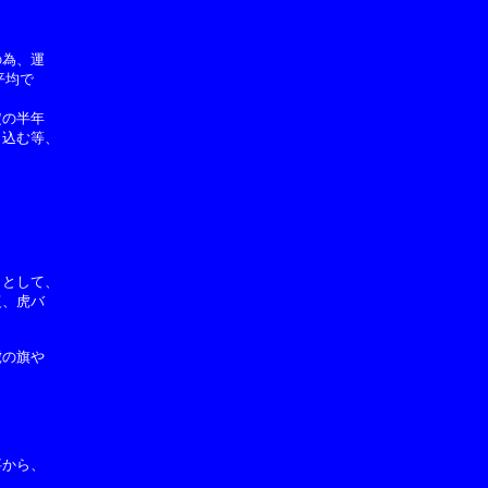
為、運

均で

の半年

込む等、

として、

、虎バ

の旗や

から、
