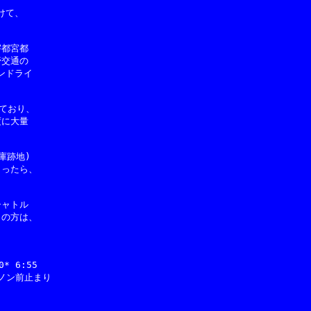
て、

都宮都

交通の

ドライ

ており、

に大量

跡地)

ったら、

ャトル

の方は、

* 6:55

キヤノン前止まり
