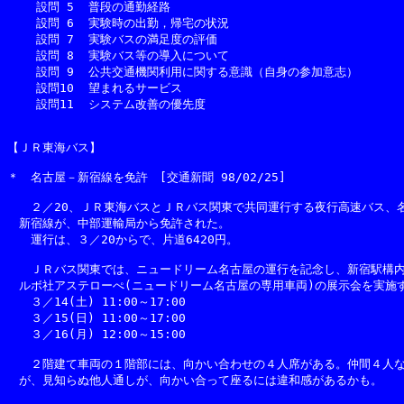
    設問 5  普段の通勤経路

    設問 6  実験時の出勤，帰宅の状況

    設問 7  実験バスの満足度の評価

    設問 8  実験バス等の導入について

    設問 9  公共交通機関利用に関する意識（自身の参加意志）

    設問10  望まれるサービス

    設問11  システム改善の優先度

【ＪＲ東海バス】

＊　名古屋－新宿線を免許　[交通新聞 98/02/25]

　　２／20、ＪＲ東海バスとＪＲバス関東で共同運行する夜行高速バス、名
　新宿線が、中部運輸局から免許された。

　　運行は、３／20からで、片道6420円。

　　ＪＲバス関東では、ニュードリーム名古屋の運行を記念し、新宿駅構内
　ルボ社アステローぺ(ニュードリーム名古屋の専用車両)の展示会を実施す
　　３／14(土) 11:00～17:00

　　３／15(日) 11:00～17:00

　　３／16(月) 12:00～15:00

　　２階建て車両の１階部には、向かい合わせの４人席がある。仲間４人な
　が、見知らぬ他人通しが、向かい合って座るには違和感があるかも。
