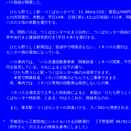
　バス路線が開業した。

　　ひたち野うしく駅－つくばセンターで、11.8kmを23分。運賃は500円
　との共同運行。本数は、平日14本、日祝(第2,4土は日祝扱い)11本。関
　バスの２倍の本数を運行する。

　　尚、関鉄バスは、つくばセンター止まり以外に、つくばセンター経由の
　学中央行きと建築研究所行き(平日４本)を運行する。

　　ひたち野うしく駅周辺は、造成中で喫茶店もない。ＪＲバスの運行は、
　センター側が基地になっている。

　　バス車内では、「バス共通回数乗車券　関東鉄道・ＪＲバス関東」千円
　円を販売している。それによると以下の通り。

　　・ひたち野うしく駅～つくばセンター線のみ使用できます。

　　・本券で関東鉄道、ＪＲバス関東のどちらでもご乗車できます。

　　尚、車内では、ＪＲバス専用の回数券は発売しないとの事。

　　ＪＲバス土浦支店で入手した時刻表によると、表題が「ひたち野うしく
　くばセンター時刻表」とある。やはりこれが、路線名なのか。

　　また、東京駅－つくばセンターの高速バスも、３／20から増便される。
＊　宇都宮から工業団地にシャトルバスを試験運行　 [下野新聞 98/02/2
　（田中さん・川上さんの情報を参考にしました）
