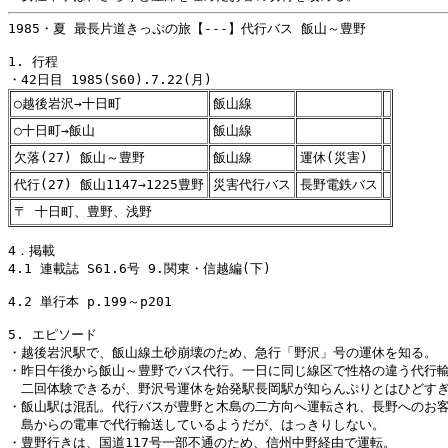
1985・夏 最長片道きっぷの旅【---】代行バス 飯山～豊野

1. 行程

○越後岩沢→十日町
飯山線
○十日町→飯山
飯山線
欠落(27) 飯山～豊野
飯山線
運休(災害)
代行(27) 飯山1147→1225豊野
災害代行バス
長野電鉄バス
〒 十日町、豊野、浅野
4．掲載

4.1 連載誌 S61.6号 9.関東・信越編(下)

4.2 単行本 p.199～p201

5. エピソード

・越後岩沢駅で、飯山線土砂崩壊のため、急行「野沢」号の運休を知る。

・昨日午後から飯山～豊野でバス代行。一日に同じ線区で性格の違う代行輸
　二回体験できるが、野沢号運休を始発駅長岡駅が知らんぷりとはひどすぎ
・飯山駅は混乱。代行バスが豊野と木島の二方向へ運転され、長野へのお客
　島からの電車で代行輸送しているようだが、はっきりしない。
