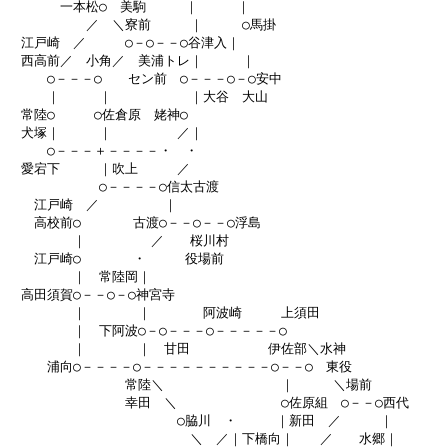
　　　　一本松○　美駒　　　｜　　　｜

　　　　　　／　＼寮前　　　｜　　　○馬掛

　江戸崎　／　　　○－○－－○谷津入｜

　西高前／　小角／　美浦トレ｜　　　｜

　　　○－－－○　　セン前　○－－－○－○安中

　　　｜　　　｜　　　　　　｜大谷　大山

　常陸○　　　○佐倉原　姥神○

　犬塚｜　　　｜　　　　　／｜

　　　○－－－＋－－－－・　・　

　愛宕下　　　｜吹上　　　／

　　　　　　　○－－－－○信太古渡

　　江戸崎　／　　　　　｜

　　高校前○　　　　古渡○－－○－－○浮島

　　　　　｜　　　　　／　　桜川村

　　江戸崎○　　　　・　　　役場前

　　　　　｜　常陸岡｜

　高田須賀○－－○－○神宮寺　　　　　　　　

　　　　　｜　　　　｜　　　　阿波崎　　　上須田

　　　　　｜　下阿波○－○－－－○－－－－－○

　　　　　｜　　　　｜　甘田　　　　　　伊佐部＼水神

　　　浦向○－－－－○－－－－－－－－－－○－－○　東役

　　　　　　　　　常陸＼　　　　　　　　　｜　　　＼場前

　　　　　　　　　幸田　＼　　　　　　　　○佐原組　○－－○西代

　　　　　　　　　　　　　○脇川　・　　　｜新田　／　　　｜

　　　　　　　　　　　　　　＼　／｜下橋向｜　　／　　水郷｜
