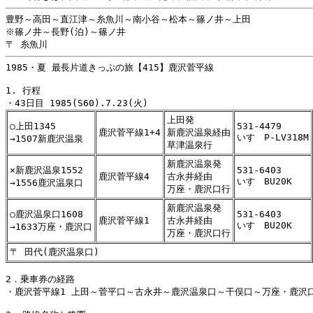
豊野～高田～直江津～糸魚川～南小谷～松本～篠ノ井～上田

※篠ノ井～長野(泊)～篠ノ井

1985・夏 最長片道きっぷの旅【415】鹿沢菅平線

1. 行程

上田発
○上田1345
531-4479
鹿沢菅平線1+4
新鹿沢温泉経由
いすゞP-LV318M
→1507新鹿沢温泉
草津温泉行
新鹿沢温泉発
×新鹿沢温泉1552
531-6403
鹿沢菅平線4
古永井経由
いすゞBU20K
→1556鹿沢温泉口
万座・鹿沢口行
新鹿沢温泉発
○鹿沢温泉口1608
531-6403
鹿沢菅平線1
古永井経由
いすゞBU20K
→1633万座・鹿沢口
万座・鹿沢口行
〒 田代(鹿沢温泉口)
2．乗車券の経路

・鹿沢菅平線1 上田～菅平口～古永井～鹿沢温泉口～干俣口～万座・鹿沢口