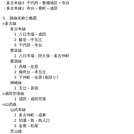
・多古本線3 千代田～整備地区～寺台

・多古本線1 寺台～東町～成田

3. 路線名称と略図

◇多古線

　　多古本線

　　　1 八日市場－成田

　　　2 飯笹－中五辻

　　　3 千代田－寺台

　　豊栄線

　　　1 八日市場－田久保－多古仲町

　　栗源線

　　　1 高根－佐原

　　　2 御所台－本五辻

　　　3 下仲町－佐原(南回り)

　　神崎線

　　　1 五辻－原宿

◇成田空港線

　　　1 成田－成田空港

◇山武線

　　山武本線

　　　1 多古仲町－成東

　　　2 切通－島－島入口

　　　3 金尾－松尾

　　芝山線
