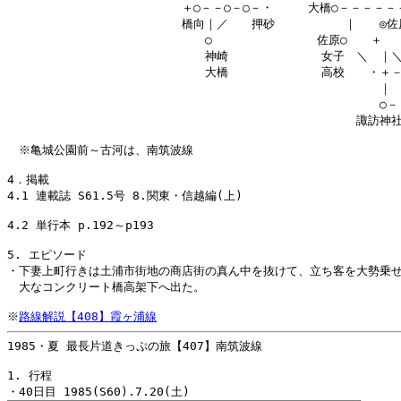
　　　　　　　　　　　　　　　＋○－－○－○－・　　　大橋○－－－－－－
　　　　　　　　　　　　　　　橋向｜／　　押砂　　　　　　｜　　◎佐原
　　　　　　　　　　　　　　　　　○　　　　　　　　　佐原○　　＋　　
　　　　　　　　　　　　　　　　　神崎　　　　　　　　女子　＼　｜＼
　　　　　　　　　　　　　　　　　大橋　　　　　　　　高校　　・＋－
　　　　　　　　　　　　　　　　　　　　　　　　　　　　　　　　｜　
　　　　　　　　　　　　　　　　　　　　　　　　　　　　　　　　○－－
　　　　　　　　　　　　　　　　　　　　　　　　　　　　　　諏訪神社
　※亀城公園前～古河は、南筑波線

4．掲載

4.1 連載誌 S61.5号 8.関東・信越編(上)

4.2 単行本 p.192～p193

5. エピソード

・下妻上町行きは土浦市街地の商店街の真ん中を抜けて、立ち客を大勢乗せ
　大なコンクリート橋高架下へ出た。

※
路線解説【408】霞ヶ浦線
1985・夏 最長片道きっぷの旅【407】南筑波線

1. 行程
