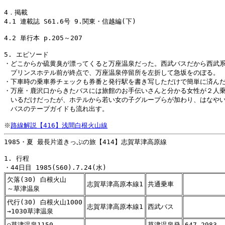
4．掲載

4.1 連載誌 S61.6号 9.関東・信越編(下)

4.2 単行本 p.205～207

5. エピソード

・どこからか硫黄臭が漂ってくると万座温泉だった。西武バスだから西武系
　プリンスホテル前が終点で、万座温泉停留所を左折して急坂をのぼる。

・下車時の乗車券チェックも券番と発行駅を書き写しただけで簡単に済んだ
・万座・鹿沢口からきたバスには旅館のお手伝いさんと分かる女性が２人乗
　いるだけだったが、ホテルから若い女の子グループらが加わり、はなやい
　バスのテープガイドも流れ出す。

※
路線解説【416】浅間白根火山線
1985・夏 最長片道きっぷの旅【414】志賀草津高原線

1. 行程

欠落(30) 白根火山
志賀草津高原本線1
共通乗車
～草津温泉
代行(30) 白根火山1000
志賀草津高原本線1
西武バス
→1030草津温泉
○草津温泉1150
草津温泉発
647-2983