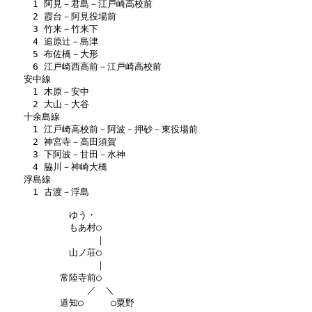
　　　1 阿見－君島－江戸崎高校前

　　　2 霞台－阿見役場前

　　　3 竹来－竹来下

　　　4 追原辻－島津

　　　5 布佐橋－大形

　　　6 江戸崎西高前－江戸崎高校前

　　安中線

　　　1 木原－安中

　　　2 大山－大谷

　　十余島線

　　　1 江戸崎高校前－阿波－押砂－東役場前

　　　2 神宮寺－高田須賀

　　　3 下阿波－甘田－水神

　　　4 脇川－神崎大橋

　　浮島線

　　　1 古渡－浮島

　　　　　　　ゆう・

　　　　　　　もあ村○

　　　　　　　　　　｜

　　　　　　　山ノ荘○

　　　　　　　　　　｜

　　　　　　常陸寺前○

　　　　　　　　　／　＼

　　　　　　道知○　　　○粟野
