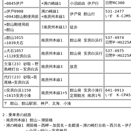
日野RC300
→0845伊戸
+洲の崎線1
小沼経由 伊戸行
△伊戸0908
洲の崎線1
531-2477
伊戸発 館山行
いすゞK-CJM5
→0943館山郵便局前
+南房州本線1
×館山郵便局前
(南房州本線1)
徒歩
→館山
△館山1015
537-4974
南房州本線1
館山発 安房白浜行
日野P-HU225
→1039犬石
△犬石1057
537-4975
南房州本線1
館山発 安房白浜行
日野P-HU225
→1128安房白浜
欠落(23) 砂取～野
南房州本線3
故意
島崎灯台～安房白浜
代行(23) 砂取→長
南房州本線1
尾橋→安房白浜
○安房白浜1150
館山発 安房小湊行
641-0913
南房州本線1+5
いすゞK-CPA5
→1615安房小湊
定期観光 南房1号
〒 館山、館山駅前、神戸、太海、小湊
2．乗車券の経路

・南房州本線1 館山～潮留橋

・洲の崎線1 潮留橋～西岬～加賀名～名郷浦～洲の崎灯台前～西川名～伊戸
　　　　　　～小沼～砂山～安房神戸
