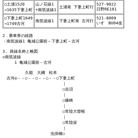
○土浦1520
山ノ荘線1
527-9022
土浦発 下妻上町行
日野RE101
→1635下妻上町
+南筑波線1
○下妻上町1649
521-8009
南筑波線1
下妻上町発 古河行
いすゞBU04改
→1749古河
2．乗車券の経路

・南筑波線1 亀城公園前～下妻上町～古河

3. 路線名称と略図

◇南筑波線

　　　1 亀城公園前－古河

　　　　　 久能　大綱　松本

　古河◎－－○－－○－－○－－○下妻上町

　　　　　　　　　　　　　　　｜

　　　　　　　　　　　　　　　○吉沼

　　　　　　　　　　　　　　　｜

　　　　　　　　　　　　　　　○篠崎

　　　　　　　　　　　　　　　｜

　　　　　　　　　　　　　　　○常陸大曽根

　　　　　　　　　　　　　　　｜

　　　　　　　　　　　　　　　○常陸栄

　　　　　　　　　　　　　　　｜

　　　　　　　　　　　　虫掛橋○
