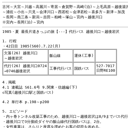
古河～大宮～川越～高麗川～寄居～倉賀野～高崎(泊)～上毛高原～越後湯沢
～浦佐～小出～只見～会津川口～西若松～会津若松～喜多方～新津～加茂

～長岡～燕三条～新潟～吉田～柏崎～塚山～宮内～越後川口

1985・夏 最長片道きっぷの旅【---】代行バス 越後川口～越後岩沢

1. 行程

欠落(26) 越後川口
飯山線
運休(工事)
～越後岩沢
代行(26) 越後川口0724
527-7017
工事代行バス
国鉄バス
日野RE100
→0746越後岩沢
4．掲載

4.1 連載誌 S61.6号 9.関東・信越編(下)

◇写真(越後川口駅と国鉄バス)

4.2 単行本 p.198～p200

5. エピソード

・内ヶ巻トンネル改築工事のため、越後川口～越後岩沢は8/9までバス代行
・越後川口で3分接続ダイヤの飯山線代行国鉄バスは、2台。
