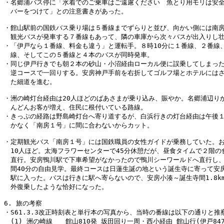
・名郷浦バス停に「水着でのご乗車はご遠慮ください　魚とり用モリは安全
　バーをつけて」との注意書きがあった。

・館山駅前の国鉄バス乗り場は５番線までずらりと並び、向かい側には南房
　観光バスが発車する７番線もあって、隣の車庫から次々バスが出入りし壮
・「伊戸なら１番線、料金も違う」と運転手。８時10分に１番線、２番線、
　線、そしてこの５番線と４本のバスが同時発車。

・同じ伊戸行きでも朝２本の砂山・小沼経由ローカル便に誤乗してしまった
　逆コースで一回りする。安房神戸手前を右折してゴルフ場とホテルにはさ
　た細道を進む。

・洲の崎灯台経由は20人ほどのばあさまが乗り込み、賑やか。名郷浦辺りか
　んどんお客が増え、住民に根付いている路線。

・きっぷの経路は野島崎灯台へ寄り道するが、白浜行きの灯台経由は午後１
　かなく「南房１号」に間に合わないからカット。

・定期観光バス「南房１号」には国鉄職員の女性ガイドが乗務していた。お
　10人ほど。太海フラワーセンターで45分休憩だが、昼食タイムで２階の食
　直行。安房鴨川駅で下車希望がなかったので鴨川シーワールドへ直行し、
　間40分の自由見学。最終コースは日蓮生誕の地という誕生寺に寄って安房
　駅に入った。バスは行きに駅へ寄らないので、安房小湊～誕生寺間1.8km
　外復乗したような恰好になった。

6. 旅の考察

・S61.3.3改正時刻表と単行本の写真から、当時の番線は以下の通りと推察
　(1) 洲の崎線　　館山810発 坂田回り一周・西小経由 館山行(伊戸847