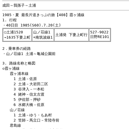
1985・夏 最長片道きっぷの旅【408】霞ヶ浦線

1. 行程

○土浦1520
山ノ荘線1
527-9022
土浦発 下妻上町行
日野RE101
→1635下妻上町
+南筑波線1
2．乗車券の経路

・山ノ荘線1 土浦～亀城公園前

3. 路線名称と略図

◇霞ヶ浦線

　　霞ヶ浦本線

　　　1 土浦－佐原

　　　2 土浦－大岩田二区

　　　3 谷津入－一本松

　　　4 姥神－信太古渡

　　　5 伊佐部－押砂

　　　6 水郷大橋－佐原

　　山ノ荘線

　　　1 土浦－ゆう・もあ村

　　　2 笠師－馬立口－常陸寺前

　　君島線
