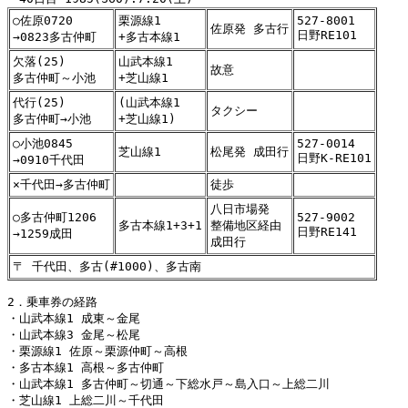
○佐原0720
栗源線1
527-8001
佐原発 多古行
日野RE101
→0823多古仲町
+多古本線1
欠落(25)
山武本線1
故意
多古仲町～小池
+芝山線1
代行(25)
(山武本線1
タクシー
多古仲町→小池
+芝山線1)
○小池0845
527-0014
芝山線1
松尾発 成田行
日野K-RE101
→0910千代田
×千代田→多古仲町
徒歩
八日市場発
○多古仲町1206
527-9002
多古本線1+3+1
整備地区経由
日野RE141
→1259成田
成田行
〒 千代田、多古(#1000)、多古南
2．乗車券の経路

・山武本線1 成東～金尾

・山武本線3 金尾～松尾

・栗源線1 佐原～栗源仲町～高根

・多古本線1 高根～多古仲町

・山武本線1 多古仲町～切通～下総水戸～島入口～上総二川

・芝山線1 上総二川～千代田
