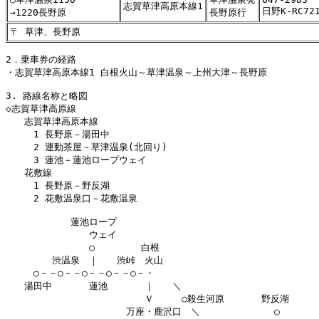
志賀草津高原本線1
日野K-RC72
→1220長野原
長野原行
〒 草津、長野原
2．乗車券の経路

・志賀草津高原本線1 白根火山～草津温泉～上州大津～長野原

3. 路線名称と略図

◇志賀草津高原線

　　志賀草津高原本線

　　　1 長野原－湯田中

　　　2 運動茶屋－草津温泉(北回り)

　　　3 蓮池－蓮池ロープウェイ

　　花敷線

　　　1 長野原－野反湖

　　　2 花敷温泉口－花敷温泉

　　　　　　　蓮池ロープ

　　　　　　　　　ウェイ

　　　　　　　　　○　　　　　白根

　　　　　渋温泉　｜　　渋峠　火山

　　　○－－○－－○－－○－－○－・

　　湯田中　　　　蓮池　　　　｜　　＼

　　　　　　　　　　　　　　　Ｖ　　　○殺生河原　　　　野反湖

　　　　　　　　　　　　　万座・鹿沢口　＼　　　　　　　　○
