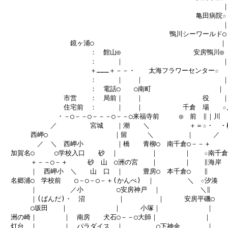
　　　　　　　　　　　　　　　　　　　　　　　　　　　　　　　　　｜
　　　　　　　　　　　　　　　　　　　　　　　　　　　　　亀田病院☆

　　　　　　　　　　　　　　　　　　　　　　　　　　　　　　　　　｜
　　　　　　　　　　　　　　　　　　　　　　　　　鴨川シーワールド○

　　　　　　　　　　鏡ヶ浦○　　　　　　　　　　　　　　　　　　　｜

　　　　　　　　　　　　　：　館山◎　　　　　　　　　　　安房鴨川◎

　　　　　　　　　　　　　：　　　｜　　　　　　　　　　　　　　　｜
　　　　　　　　　　　　　＋………＋－－・　　太海フラワーセンター☆

　　　　　　　　　　　　　：　　　｜　　｜　　　　　　　　　　　　｜
　　　　　　　　　　　　　：　電話○　　○南町　　　　　　　　　　｜

　　　　　　　　　市営　　：　局前｜　　｜　　　　　　　　　役　　｜
　　　　　　　　　住宅前　：　　　｜　　｜　　　　　　千倉　場　　☆戸
　　　　　　　　・－○－－○－－－○－－○来福寺前　　　◎　前　∥｜川

　　　　　　　／　　　　　宮城　　｜潮　　＼　　　　　　＋＝☆・　・橋
　　　　西岬○　　　　　　　　　　｜留　　　＼　　　　　｜　　　／

　　　　　／　＼　西岬小　　　　　｜橋　　青柳○　南千倉○－－＋

　加賀名○　　　○学校入口　　砂　｜　　　　　｜　　　　｜　　☆南千倉

　　　　＋－－○－＋　　　砂　山　○洲の宮　　｜　　　　｜　　∥海岸

　　　　｜　西岬小　＼　　山　口　｜　　　豊房○　本千倉○　　∥

　名郷浦○　学校前　　○－○－○－＋(かんべ)　｜　　　　　＼　☆汐湊

　　　　｜　　　　　／小　　　　　○安房神戸　｜　　　　　　＼∥

　　　　｜(ばんだ)・　沼　　　　　｜　　　　　｜　　　安房平磯○

　　　　○坂田　　｜　　　　　　　｜　　　小塚｜　　　　　　　｜

　洲の崎｜　　　　｜　南房　　犬石○－－○大師｜　　　　　　　｜

　灯台　｜　　　　｜　パラダイス　｜　　　　　○下神余　　　　｜
