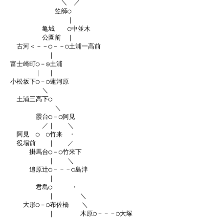
　　　　　　　　　＼　／

　　　　　　　　笠師○

　　　　　　　　　　｜

　　　　　　亀城　　○中並木

　　　　　　公園前　｜

　　古河＜－－○－－○土浦一高前

　　　　　　　｜

　富士崎町○－◎土浦

　　　　　｜　｜

　小松坂下○－○蓮河原

　　　　　　＼

　　土浦三高下○

　　　　　　　　＼

　　　　　霞台○－○阿見

　　　　　　／｜　　＼

　　阿見　○　○竹来　・

　　役場前　　｜　　／

　　　　掛馬台○－○竹来下

　　　　　　　｜　　＼

　　　　追原辻○－－－○島津

　　　　　　　｜　　　｜

　　　　　君島○　　　・

　　　　　　　｜　　　　＼

　　　大形○－○布佐橋　　＼

　　　　　　　｜　　　　木原○－－－○大塚
