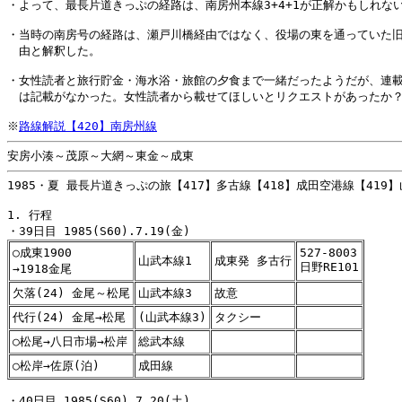
・よって、最長片道きっぷの経路は、南房州本線3+4+1が正解かもしれない
・当時の南房号の経路は、瀬戸川橋経由ではなく、役場の東を通っていた旧
　由と解釈した。

・女性読者と旅行貯金・海水浴・旅館の夕食まで一緒だったようだが、連載
　は記載がなかった。女性読者から載せてほしいとリクエストがあったか？
※
路線解説【420】南房州線
1985・夏 最長片道きっぷの旅【417】多古線【418】成田空港線【419】
1. 行程

○成東1900
527-8003
山武本線1
成東発 多古行
日野RE101
→1918金尾
欠落(24) 金尾～松尾
山武本線3
故意
代行(24) 金尾→松尾
(山武本線3)
タクシー
○松尾→八日市場→松岸
総武本線
○松岸→佐原(泊)
成田線