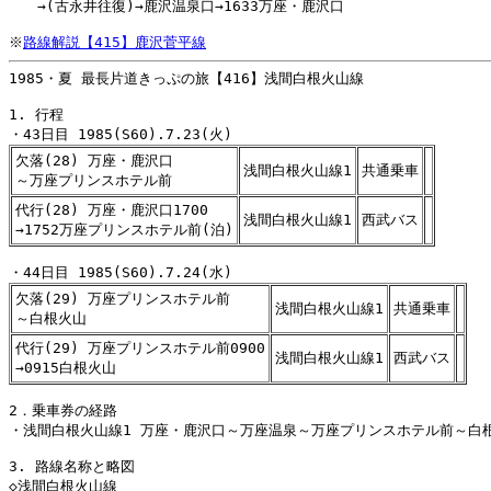
　　→(古永井往復)→鹿沢温泉口→1633万座・鹿沢口

※
路線解説【415】鹿沢菅平線
1985・夏 最長片道きっぷの旅【416】浅間白根火山線

1. 行程

欠落(28) 万座・鹿沢口
浅間白根火山線1
共通乗車
～万座プリンスホテル前
代行(28) 万座・鹿沢口1700
浅間白根火山線1
西武バス
→1752万座プリンスホテル前(泊)
欠落(29) 万座プリンスホテル前
浅間白根火山線1
共通乗車
～白根火山
代行(29) 万座プリンスホテル前0900
浅間白根火山線1
西武バス
→0915白根火山
2．乗車券の経路

・浅間白根火山線1 万座・鹿沢口～万座温泉～万座プリンスホテル前～白根
3. 路線名称と略図

◇浅間白根火山線
