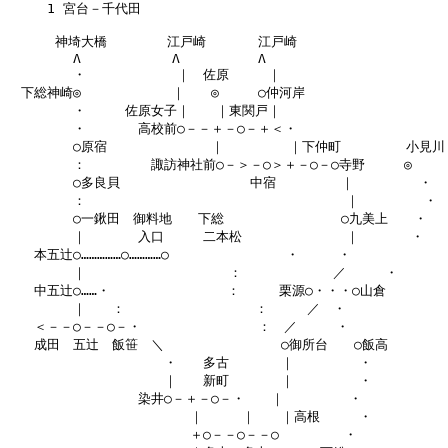
　　　1 宮台－千代田

　　　 神埼大橋 　　　　江戸崎　　　　江戸崎

　　　　　Λ　　　　　　　Λ　　　　　　Λ

　　　　　・　　　　　　　｜　佐原　　　｜

　下総神崎◎　　　　　　　｜　　◎　　　○仲河岸

　　　　　・　　　佐原女子｜　　｜東関戸｜

　　　　　・　　　　高校前○－－＋－○－＋＜・

　　　　　○原宿　　　　　　　　｜　　　　　｜下仲町　　　　　小見川

　　　　　：　　　　　諏訪神社前○－＞－○＞＋－○－○寺野　　　◎

　　　　　○多良貝　　　　　　　　　　中宿　　　　　｜　　　　　・

　　　　　：　　　　　　　　　　　　　　　　　　　　｜　　　　　・

　　　　　○一鍬田　御料地　　下総　　　　　　　　　○九美上　　・

　　　　　｜　　　　入口　　　二本松　　　　　　　　｜　　　　・

　　本五辻○……………○…………○　　　　　　　　　・　　　・

　　　　　｜　　　　　　　　　　　：　　　　　　　／　　　・

　　中五辻○……・　　　　　　　　　：　　　栗源○・・・○山倉

　　　　　｜　　：　　　　　　　　　　：　　　／　・

　　＜－－○－－○－・　　　　　　　　　：　／　　　・

　　成田　五辻　飯笹　＼　　　　　　　　　○御所台　　○飯高

　　　　　　　　　　　　・　　多古　　　　｜　　　　　・

　　　　　　　　　　　　｜　　新町　　　　｜　　　　　・

　　　　　　　　　　染井○－＋－○－・　　｜　　　　　・

　　　　　　　　　　　　　　｜　　　｜　　｜高根　　　・

　　　　　　　　　　　　　　＋○－－○－－○　　　　　・
