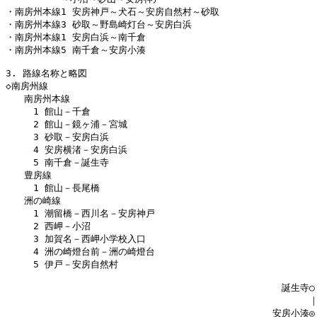
・南房州本線1 安房神戸～犬石～安房自然村～砂取

・南房州本線3 砂取～野島崎灯台～安房白浜

・南房州本線1 安房白浜～南千倉

・南房州本線5 南千倉～安房小湊

3. 路線名称と略図

◇南房州線

　　南房州本線

　　　1 館山－千倉

　　　2 館山－鏡ヶ浦－宮城

　　　3 砂取－安房白浜

　　　4 安房横渚－安房白浜

　　　5 南千倉－誕生寺

　　豊房線

　　　1 館山－長尾橋

　　洲の崎線

　　　1 潮留橋－西川名－安房神戸

　　　2 西岬－小沼

　　　3 加賀名－西岬小学校入口

　　　4 洲の崎燈台前－洲の崎燈台

　　　5 伊戸－安房自然村

　　　　　　　　　　　　　　　　　　　　　　　　　　　　　　誕生寺○

　　　　　　　　　　　　　　　　　　　　　　　　　　　　　　　　　｜
　　　　　　　　　　　　　　　　　　　　　　　　　　　　　安房小湊◎
