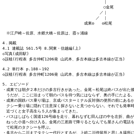
　　　　　　　　　　　　　　　　　　　　　　　　　　｜

　　　　　　　　　　　　　　　　　　　　　　　　　　○金尾

　　　　　　　　　　　　　　　　　　　　　　　　　／｜

　　　　　　　　　　　　　　　　　　　　　　　　／　｜

　　　　　　　　　　　　　　　　　　　　　成東◎　　◎松尾

　※江戸崎～佐原、水郷大橋～佐原は、霞ヶ浦線

4．掲載

4.1 連載誌 S61.5号 8.関東・信越編(上)

◇写真(成田駅)

◇誤植(行程表 多古仲町1206発 山武本、多古本線は多古本線が正当)

4.2 単行本 p.188～192

◇誤植(行程表 多古仲町1206発 山武本、多古本線は多古本線が正当)

5. エピソード

・成東では朝夕２本だけの多古行きがあった。金尾～松尾は終バスが出た後
　うだが、ここに泊まって朝のバスを待つ気にはならず、奥の手にたよる。
・成東の国鉄バス乗り場は、京成バスターミナル反対側の便所の前にあるが
　クシー乗り場に隠れて注意深く探さないと見つからない。それでも発車時
　近づくと女子高生ら５人が集まってきた。

・バスはしばらく国道126号線を走り、暮れなずむ田んぼの中を左折、曲が
　ねった小道へ分け入る。金尾の三差路で降りるとなんでも屋さんの電話を
　て松尾のタクシーを呼ぶ。

・多古から二川までタクシー代行とするが、上総二川停留所と思しき場所に