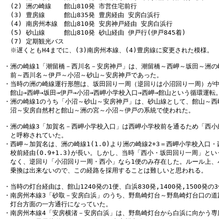
　(2) 洲の崎線　　館山810発 市営住宅前行

　(3) 豊房線　　　館山835発 豊房経由 安房白浜行

　(4) 南房州本線　館山810発 安房神戸経由 安房白浜行

　(5) 砂山線　　　館山810発 砂山経由 伊戸行(伊戸845着)

　(7) 定期観光バス

　※遅くともH4までに、(3)南房州本線、(4)豊房線に変更された模様。

・洲の崎線1「潮留橋－西川名－安房神戸」は、潮留橋～西岬～坂田～洲の崎
　前～西川名～伊戸～小沼～砂山～安房神戸であった。

・当時の洲の崎線運行形態は、坂田回り一周（逆回りは小沼回り一周）が中
　館山→西岬→坂田→伊戸→小沼→西岬小学校入口→西岬→館山という循環運転。
・洲の崎線1のうち「小沼～砂山～安房神戸」は、砂山線として、館山～西岬
　沼～安房自然村と館山～洲の宮～小沼～伊戸の系統で使われた。

・洲の崎線3「加賀名－西岬小学校入口」は西岬小学校前を通るため「西小経
　と呼称されていた。

・西岬～加賀名は、洲の崎線1(1.0)より洲の崎線2+3＝西岬小学校入口・
　校前経由(0.9+1.3)が長い。しかし、当時「西小・坂田回り一周」とい
　なく、逆回り「小沼回り一周・西小」なら1便のみ存在した。ルール上、小
　乗換は出来ないので、この経路を採用することは難しいと思われる。

・当時の灯台経由は、館山1240発の1便、白浜830発,1400発,1500発の3
・南房州本線3「砂取－安房白浜」のうち、野島崎灯台～野島崎灯台口の道路
　灯台方面の一方通行になっていた。

・南房州本線4「安房横渚－安房白浜」は、野島崎灯台から白浜に向かう専用