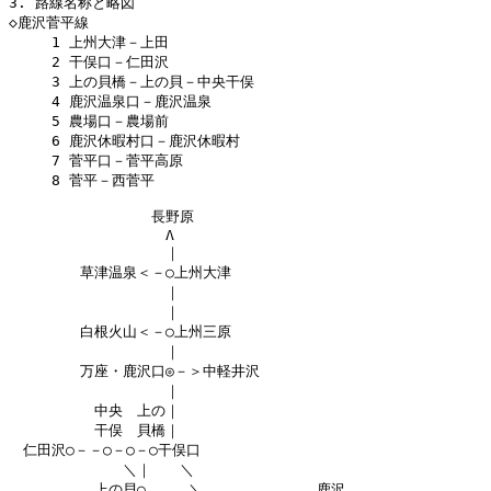
3. 路線名称と略図

◇鹿沢菅平線

　　　1 上州大津－上田

　　　2 干俣口－仁田沢

　　　3 上の貝橋－上の貝－中央干俣

　　　4 鹿沢温泉口－鹿沢温泉

　　　5 農場口－農場前

　　　6 鹿沢休暇村口－鹿沢休暇村

　　　7 菅平口－菅平高原

　　　8 菅平－西菅平

　　　　　　　　　　長野原

　　　　　　　　　　　Λ

　　　　　　　　　　　｜

　　　　　草津温泉＜－○上州大津

　　　　　　　　　　　｜

　　　　　　　　　　　｜

　　　　　白根火山＜－○上州三原

　　　　　　　　　　　｜

　　　　　万座・鹿沢口◎－＞中軽井沢

　　　　　　　　　　　｜

　　　　　　中央　上の｜

　　　　　　干俣　貝橋｜

　仁田沢○－－○－○－○干俣口

　　　　　　　　＼｜　　＼

　　　　　　上の貝○　　　＼　　　　　　　　鹿沢
