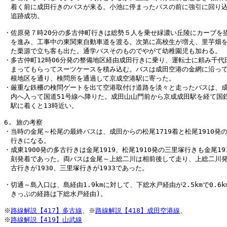
　着く前に成田行きのバスが来る。小池に停まったバスの前に強引に回り込
　追跡成功。

・佐原発７時20分の多古仲町行きは総勢５人を乗せ緑濃い丘陵にカーブを描
　を進み、工事中の東関東自動車道を渡る。次第に高校生が増え、里芋畑を
　た栗源で立ち客も出た。通学バスそのものでやがて幼稚園児も加わる。

・多古仲町12時06分発の整備地区経由成田行きに乗り、運転士に頼み千代田
　まってもらってスーツケースを積み込む。バスは成田空港の金網に沿って
　根地区を通り、検問所を通過して京成空港駅に寄った。

・厳重な鉄柵の検問ゲートを出て空港取付け道路を淡々と走ったバスは、成
　内へ入って国道51号線へ降りた。成田山山門前から京成成田駅を経て国鉄
　駅に着くと13時近い。

6. 旅の考察

・当時の金尾～松尾の最終バスは、成田からの松尾1719着と松尾1910発の
　行きになる。

・成東1900発の多古行きは金尾1919、松尾1910発の三里塚行きも金尾191
　刻発着であった。両バスは金尾～上総二川は相前後して走り、上総二川発
　古行きが1930、三里塚行きが1933であった。

・切通～島入口は、島経由1.9kmに対して、下総水戸経由が2.5kmで0.6km
　きっぷの経路は下総水戸経由)。

※
路線解説【417】多古線
、※
路線解説【418】成田空港線
、

※
路線解説【419】山武線