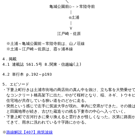
　　　　　　　　　　　　　　　　＼

　　　　　　　　　　　　亀城公園前○－＞常陸寺前

　　　　　　　　　　　　　　　　　｜

　　　　　　　　　　　　　　　　　◎土浦

　　　　　　　　　　　　　　　　　｜

　　　　　　　　　　　　　　　　　Ｖ

　　　　　　　　　　　　　　江戸崎・佐原

　※土浦～亀城公園前～常陸寺前は、山ノ荘線

　※土浦～江戸崎～佐原は、霞ヶ浦本線

4．掲載

4.1 連載誌 S61.5号 8.関東・信越編(上)

4.2 単行本 p.192～p193

5. エピソード

・下妻上町行きは土浦市街地の商店街の真ん中を抜け、立ち客を大勢乗せて
　なコンクリート橋高架下に出た。やがて桜村となり、稲、ネギ、トウキビ
　住宅地が共存している狭い道をのどかに走る。

・突然という感じで左手に筑波大学が現れ、車内に空席ができた。その後は
　と田園地帯が続き、古びた蔵造りの残る下妻市の中心へ入っていく。

・下妻上町で古河行きに乗り換えると雲行きが怪しくなった。次第に路面が
　てきて、雨水に洗われている十字路にかかる。

※
路線解説【407】南筑波線