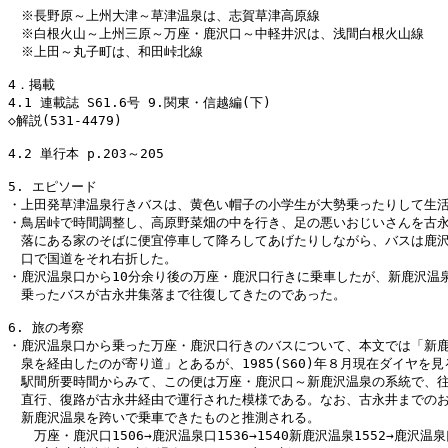
　※長野原～上州大津～草津温泉は、志賀草津高原線

　※白根火山～上州三原～万座・鹿沢口～中軽井沢は、浅間白根火山線

　※上田～丸子町は、和田峠北線

4．掲載

4.1 連載誌 S61.6号 9.関東・信越編(下)

◇解説(531-4479)

4.2 単行本 p.203～205

5. エピソード

・上田発草津温泉行きバスは、黄色い帽子の小学生が大勢乗ったりして生活
・鳥居峠で時間調整し、高原野菜畑の中を行き、足の悪いおじいさんを古永
　落にある家のそばに便宜停車して降ろしてあげたりしながら、バスは鹿沢
　口で国道をそれ右折した。

・鹿沢温泉口から10分余り後の万座・鹿沢口行きに乗車したが、新鹿沢温泉
　乗ったバスが古永井集落まで往復してきたのであった。

6. 旅の考察

・鹿沢温泉口から乗った万座・鹿沢口行きのバスについて、本文では「新鹿
　泉を経由したのが寄り道」とあるが、1985(S60)年８月現在ダイヤを見
　駅間所要時間からみて、この便は万座・鹿沢口～新鹿沢温泉の系統で、往
　直行、復路が古永井経由で運行された模様である。なお、古永井までのお
　新鹿沢温泉を跨いで乗車できたものと推測される。

　　万座・鹿沢口1506→鹿沢温泉口1536→1540新鹿沢温泉1552→鹿沢温泉口