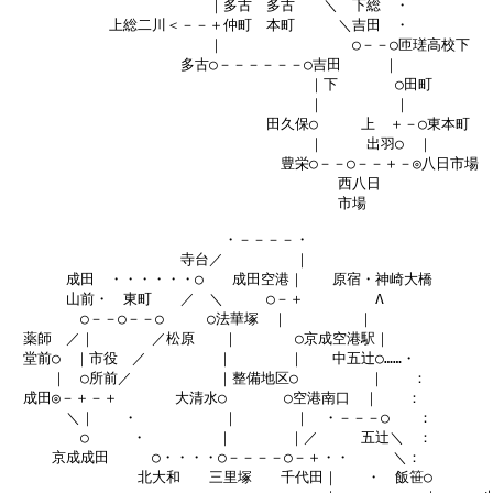
　　　　　　　　　　　　　　｜多古　多古　　＼　下総　・

　　　　　　　上総二川＜－－＋仲町　本町　　　＼吉田　・

　　　　　　　　　　　　　　｜　　　　　　　　　○－－○匝瑳高校下

　　　　　　　　　　　　多古○－－－－－－○吉田　　　｜

　　　　　　　　　　　　　　　　　　　　　｜下　　　　○田町

　　　　　　　　　　　　　　　　　　　　　｜　　　　　｜

　　　　　　　　　　　　　　　　　　田久保○　　　上　＋－○東本町　

　　　　　　　　　　　　　　　　　　　　　｜　　　出羽○　｜

　　　　　　　　　　　　　　　　　　　豊栄○－－○－－＋－◎八日市場

　　　　　　　　　　　　　　　　　　　　　　　西八日

　　　　　　　　　　　　　　　　　　　　　　　市場

　　　　　　　　　　　　　　　・－－－－・

　　　　　　　　　　　　寺台／　　　　　｜

　　　　成田　・・・・・・○　　成田空港｜　　原宿・神崎大橋

　　　　山前・　東町　　／　＼　　　○－＋　　　　　Λ

　　　　　○－－○－－○　　　○法華塚　｜　　　　　｜

　薬師　／｜　　　　／松原　　｜　　　　○京成空港駅｜

　堂前○　｜市役　／　　　　　｜　　　　｜　　中五辻○……・

　　　｜　○所前／　　　　　　｜整備地区○　　　　　｜　　：

　成田◎－＋－＋　　　　大清水○　　　　○空港南口　｜　　：

　　　　＼｜　　・　　　　　　｜　　　　｜　・－－－○　　：

　　　　　○　　　・　　　　　｜　　　　｜／　　　五辻＼　：

　　　京成成田　　　○・・・・○－－－－○－＋・・　　　＼：

　　　　　　　　　北大和　　三里塚　　千代田｜　　・　飯笹○　　　　　