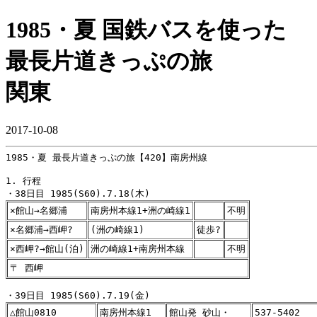
1985・夏 国鉄バスを使った
最長片道きっぷの旅
関東
2017-10-08
1985・夏 最長片道きっぷの旅【420】南房州線

1. 行程

×館山→名郷浦
南房州本線1+洲の崎線1
不明
×名郷浦→西岬?
(洲の崎線1)
徒歩?
×西岬?→館山(泊)
洲の崎線1+南房州本線
不明
〒 西岬
△館山0810
南房州本線1
館山発 砂山・
537-5402