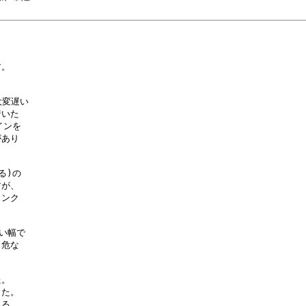
。

変遅い

いた

ンを

あり

)の

が、

ンク

い幅で

危な

。

た。

る
