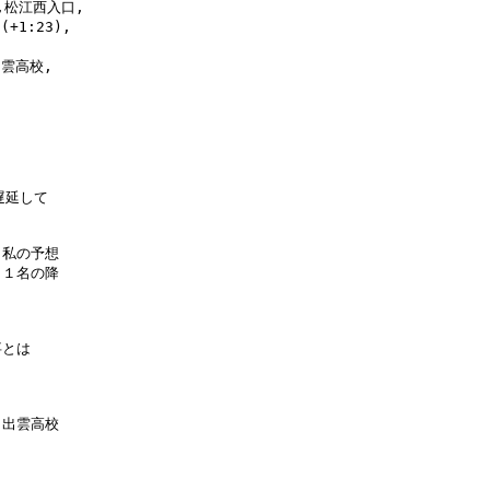
松江西入口,

1:23),

雲高校,

延して

私の予想

１名の降

とは

出雲高校
