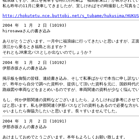
福浪線ですが、浪江を発車する時の方向幕は「福島駅東口」が表示されてい
私も昨年の11月に乗車してきましたが、宜しければその時撮影した写真をご
http://hokutetu.nce.buttobi.net/s_tubame/hukusima/HUKUS
2004 年  1 月  2 日 (10193)

hirosawaさんの書き込み

ありがとうございます。一月中に福浪線に行ってきたいと思いますが、正面
浪江から乗るとき福島と出ますか？

2004 年  1 月  2 日 (10192)

伊那赤坂さんの書き込み

掲示板を御覧の皆様、連続書き込み、そして私事ばかりで本当に申し訳ない
が、昨年から自分で調べた資料や、提供して頂いた資料を元に、国鉄時代の
路線図や車両などをまとめいるのですが、車両関連の資料が少なく悩んでい
もし、何か伊那関連の資料などございましたら、よろしければ参考にさせて
ばと思います。私も伊那関連(伊那バスなど)の資料もあるので必要な方がい
2004 年  1 月  2 日 (10191)

伊那赤坂さんの書き込み

あけましておめでとうございます。本年もよろしくお願い致します。
