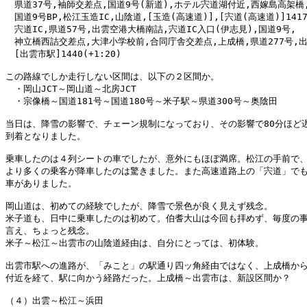
　県道37号,袖師交差点,国道9号(新道),ホテル宍道湖付近,西嫁島高架橋,
　国道9号BP,松江玉造IC,山陰道,[玉造(高速道)],[宍道(高速道)]1417(+
　宍道IC,県道57号,出雲空港大橋南詰,宍道IC入口(伊志見),国道9号,

　神立橋西詰交差点,大津小学校前,合同庁舎交差点,上成橋,県道277号,出
　[出雲市駅]1440(+1:20)

この路線でしか走行しない区間は、以下の２区間か。

　・岡山JCT～岡山道～北房JCT

　・宗像橋～国道181号～国道180号～米子駅～県道300号～奥陰田

当日は、降雪の影響で、チェーン規制になっており、その影響で80分ほど遅
到着となりました。

乗車したのは４列シートの車でしたが、意外にもほぼ満席。松江の手前で、
より多くの乗客が降車したのは驚きました。また高速道路上の「宍道」でも
車がありました。

岡山道は、初めての経験でしたが、降雪で景色が良く見えず残念。

米子道も、日中に乗車したのは初めて。伯耆大山は今回も拝めず、毎度の事
言え、ちょっと残念。

米子～松江～出雲市の山陰道経由は、自分にとっては、初体験。

出雲市駅への進路が、「みこと」の駅通り四ッ角経由ではなく、上成橋から
付近を経て、駅に向かう経路だった。上成橋～出雲市は、新設区間か？

（４）出雲～松江～浜田
