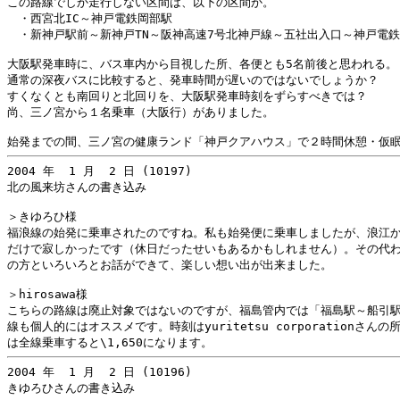
この路線でしか走行しない区間は、以下の区間か。

　・西宮北IC～神戸電鉄岡部駅

　・新神戸駅前～新神戸TN～阪神高速7号北神戸線～五社出入口～神戸電鉄
大阪駅発車時に、バス車内から目視した所、各便とも5名前後と思われる。

通常の深夜バスに比較すると、発車時間が遅いのではないでしょうか？

すくなくとも南回りと北回りを、大阪駅発車時刻をずらすべきでは？

尚、三ノ宮から１名乗車（大阪行）がありました。

2004 年  1 月  2 日 (10197)

北の風来坊さんの書き込み

＞きゆろひ様

福浪線の始発に乗車されたのですね。私も始発便に乗車しましたが、浪江か
だけで寂しかったです（休日だったせいもあるかもしれません）。その代わ
の方といろいろとお話ができて、楽しい想い出が出来ました。

＞hirosawa様

こちらの路線は廃止対象ではないのですが、福島管内では「福島駅～船引駅
線も個人的にはオススメです。時刻はyuritetsu corporationさんの
2004 年  1 月  2 日 (10196)

きゆろひさんの書き込み
