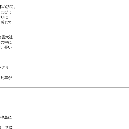
の訪問。

にびっ

りに

感じて

雲大社

の中に

。長い

クリ

列車が

津島に

、常陸
