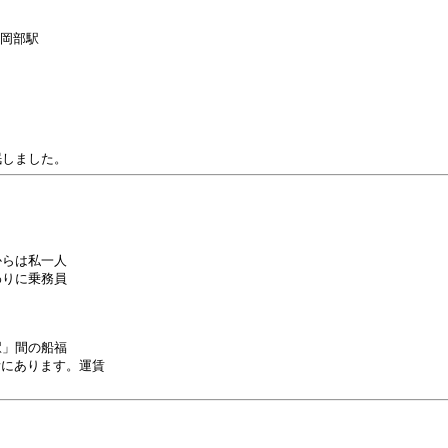
岡部駅

らは私一人

りに乗務員

」間の船福

所にあります。運賃
