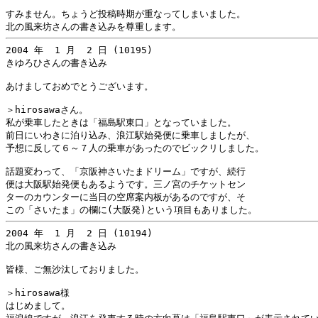
すみません。ちょうど投稿時期が重なってしまいました。

2004 年  1 月  2 日 (10195)

きゆろひさんの書き込み

あけましておめでとうございます。

＞hirosawaさん。

私が乗車したときは「福島駅東口」となっていました。

前日にいわきに泊り込み、浪江駅始発便に乗車しましたが、

予想に反して６～７人の乗車があったのでビックリしました。

話題変わって、「京阪神さいたまドリーム」ですが、続行

便は大阪駅始発便もあるようです。三ノ宮のチケットセン

ターのカウンターに当日の空席案内板があるのですが、そ

2004 年  1 月  2 日 (10194)

北の風来坊さんの書き込み

皆様、ご無沙汰しておりました。

＞hirosawa様

はじめまして。
