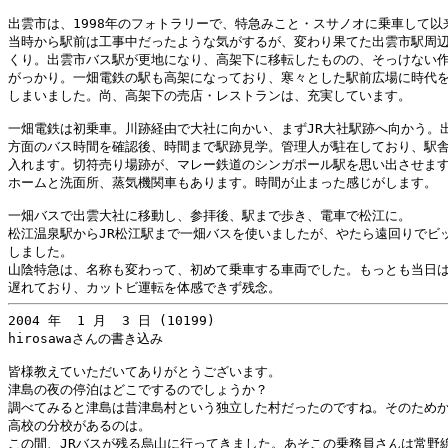
出雲市は、1998年のフォトラリーで、特急みこと・スサノオに乗車して以来
当時から駅前は工事中だったような気がするが、変わり果てた出雲市駅周辺
くり。出雲市バス駅が更地になり、高架下に移転したものの、そっけない作
がっかり。一畑電鉄の駅も高架になっており、寒々とした駅前広場に時代を
しまいました。尚、高架下の売店・レストランは、充実しています。

一畑電鉄は初乗車。川跡経由で大社に向かい、まずJR大社駅跡へ向かう。出
方面のバス時間を確認後、時間まで駅跡見学。管理人が駐在しており、駅舎
入れます。切符売り場跡が、マレー鉄道のシンガポール駅を思い出させます
ホームと洗面所、蒸気機関車もあります。時間が止まった感じがします。

一畑バスで出雲大社に移動し、参拝後、駅まで歩き、電車で松江に。

松江温泉駅からJR松江駅まで一畑バスを使いましたが、やたら遠回りでビッ
しました。

山陰特急は、名称も変わって、初めて乗車する車両でした。もっとも当日は
2004 年  1 月  3 日 (10199)

hirosawaさんの書き込み

皆様教えていただいてありがとうございます。

津島の夜の停泊はどこでするのでしょうか？

調べてみると津島は昔津島村という独立した村だったのですね。そのためか
高校の分校があるのは。

この間、JRバスが残る烏山に行ってきました。あそこの乗務員さんは常野線