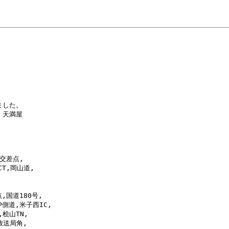
した。

天満屋

交差点,

,岡山道,

,国道180号,

側道,米子西IC,

桧山TN,

放送局角,
