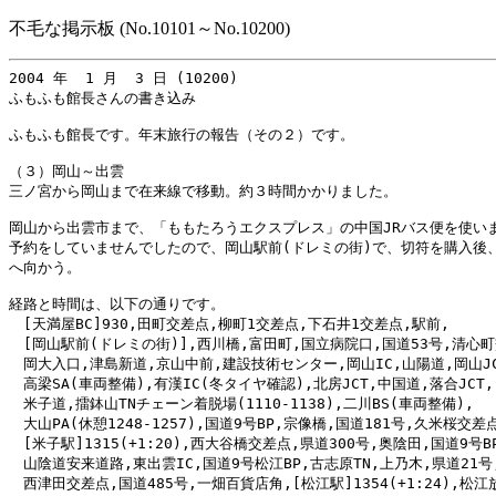
不毛な掲示板 (No.10101～No.10200)
2004 年  1 月  3 日 (10200)

ふもふも館長さんの書き込み

ふもふも館長です。年末旅行の報告（その２）です。

（３）岡山～出雲

三ノ宮から岡山まで在来線で移動。約３時間かかりました。

岡山から出雲市まで、「ももたろうエクスプレス」の中国JRバス便を使いま
予約をしていませんでしたので、岡山駅前(ドレミの街)で、切符を購入後、
へ向かう。

経路と時間は、以下の通りです。

　[天満屋BC]930,田町交差点,柳町1交差点,下石井1交差点,駅前,

　[岡山駅前(ドレミの街)],西川橋,富田町,国立病院口,国道53号,清心町
　岡大入口,津島新道,京山中前,建設技術センター,岡山IC,山陽道,岡山JCT
　高梁SA(車両整備),有漢IC(冬タイヤ確認),北房JCT,中国道,落合JCT,

　米子道,擂鉢山TNチェーン着脱場(1110-1138),二川BS(車両整備),

　大山PA(休憩1248-1257),国道9号BP,宗像橋,国道181号,久米桜交差点
　[米子駅]1315(+1:20),西大谷橋交差点,県道300号,奥陰田,国道9号BP
　山陰道安来道路,東出雲IC,国道9号松江BP,古志原TN,上乃木,県道21号,
　西津田交差点,国道485号,一畑百貨店角,[松江駅]1354(+1:24),松江