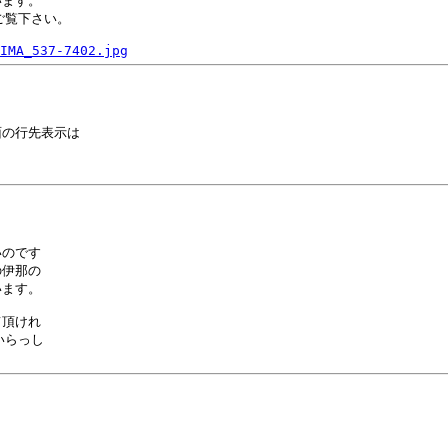
ます。

覧下さい。

IMA_537-7402.jpg
の行先表示は

のです

伊那の

ます。

頂けれ

らっし
