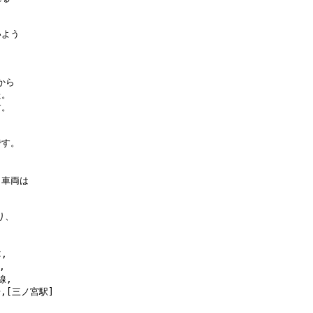
よう

ら

。

。

す。



車両は

、





,

[三ノ宮駅]
