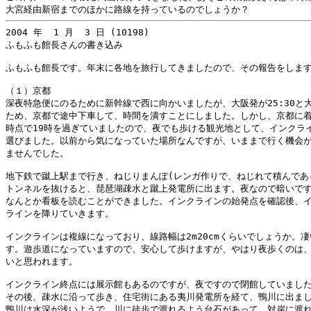
2004 年  1 月  3 日 (10198)

ふもふも館長さんの書き込み

ふもふも館長です。年末に各地を旅行してきましたので、その報告をします
（１）京都

深夜特急便にのるために新幹線で西に向かいましたが、大阪発が25:30と大
ため、京都で途中下車して、時間を潰すことにしました。しかし、京都に着
時点で19時を過ぎていましたので、夜でも歩ける観光地として、インクライ
選びました。以前から気になっていた場所なんですが、いままで行く機会が
ませんでした。

地下鉄で蹴上駅まで行き、ねじりまんぽ(レンガ作りで、ねじれて積んである
トンネルを抜けると、琵琶湖疎水と蹴上発電所に出ます。夜なので暗いです
なんとか看板を読むことができました。インクラインの始発点を確認後、イ
ラインを降りていきます。

インクラインは複線になっており、線路幅は2m20cmくらいでしょうか。凄
す。遊歩道になっていますので、安心して歩けますが、やはり夜歩くのは、
いと思われます。

インクライン終点には展示館もあるのですが、夜ですので閉館していました
その後、疎水に沿って歩き、住宅街にある夷川発電所を経て、鴨川に出まし
鴨川は水深が浅いようで、川に徒歩で渡れるよう台石があって、対岸に渡れ