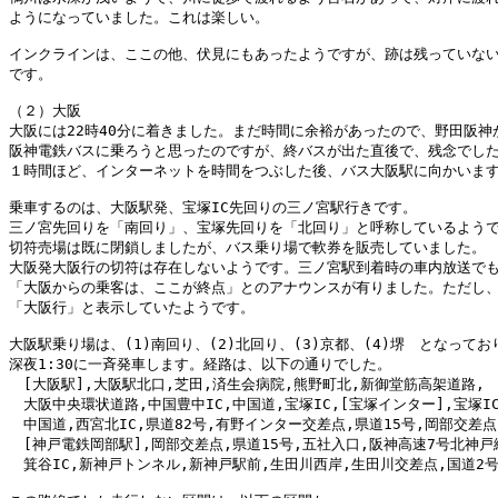
ようになっていました。これは楽しい。

インクラインは、ここの他、伏見にもあったようですが、跡は残っていない
です。

（２）大阪

大阪には22時40分に着きました。まだ時間に余裕があったので、野田阪神か
阪神電鉄バスに乗ろうと思ったのですが、終バスが出た直後で、残念でした
１時間ほど、インターネットを時間をつぶした後、バス大阪駅に向かいます
乗車するのは、大阪駅発、宝塚IC先回りの三ノ宮駅行きです。

三ノ宮先回りを「南回り」、宝塚先回りを「北回り」と呼称しているようで
切符売場は既に閉鎖しましたが、バス乗り場で軟券を販売していました。

大阪発大阪行の切符は存在しないようです。三ノ宮駅到着時の車内放送でも
「大阪からの乗客は、ここが終点」とのアナウンスが有りました。ただし、
「大阪行」と表示していたようです。

大阪駅乗り場は、(1)南回り、(2)北回り、(3)京都、(4)堺　となっており
深夜1:30に一斉発車します。経路は、以下の通りでした。

　[大阪駅],大阪駅北口,芝田,済生会病院,熊野町北,新御堂筋高架道路,

　大阪中央環状道路,中国豊中IC,中国道,宝塚IC,[宝塚インター],宝塚IC,
　中国道,西宮北IC,県道82号,有野インター交差点,県道15号,岡部交差点,
　[神戸電鉄岡部駅],岡部交差点,県道15号,五社入口,阪神高速7号北神戸線
　箕谷IC,新神戸トンネル,新神戸駅前,生田川西岸,生田川交差点,国道2号,