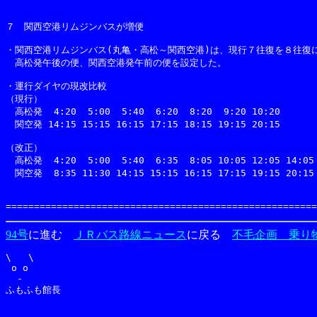
94号
に進む
ＪＲバス路線ニュース
に戻る
不毛企画 乗り
\   \

 o o 

  -  
