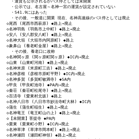
　　・運賃も公示されるがバス停としては未開業

　　・公示では、名古屋～名神一宮の運賃が設定されていない

　　・S41.9にはあった

　　・その後、一般道に開業 現在、名神高速線のバス停としては廃止

　◇尾西 (尾西市西萩原) ◆路上→廃止

　◇名神羽島 (羽島市上中町) ◆路上→廃止

　◇安八 (安八郡安八町) ◆路上→廃止

　◇名神大垣 (大垣市内阿原町) ◆路上

　◇象鼻山 (養老町金屋) ◆路上→廃止

　　・その後、養老口に改称

　◇名神関ヶ原 (関ヶ原町関ヶ原) ◆IC内→廃止

　◇山東 (山東町河南) ◆路上→廃止

　◇名神米原 (米原町三吉) ◆路上→廃止

　◇名神彦根 (彦根市原町平野) ◆IC内→廃止

　◇名神多賀 (多賀町敏満寺) ◆SA内

　◇甲良 (甲良町池寺) ◆PA内→廃止

　◇秦荘 (秦荘町松尾寺) ◆路上→廃止

　◇百済寺 (愛東村北坂) ◆路上

　◇名神八日市 (八日市市妙法寺町大林) ◆IC内

　◇蒲生 (蒲生町稲生) ◆路上→廃止

　◇名神竜王 (竜王町山の上) ◆路上→廃止

　◇【未開業】菩提寺 ◆PA内

　◇栗東 (栗東町小野) ◆IC内→廃止

　◇名神草津 (草津市岡本町) ◆路上→廃止

　◇名神瀬田 (瀬田町神領) ◆路上→廃止
