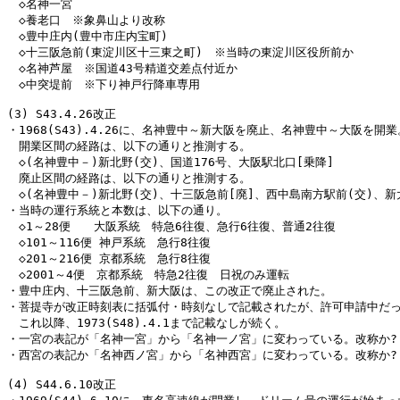
　◇名神一宮

　◇養老口　※象鼻山より改称

　◇豊中庄内(豊中市庄内宝町)

　◇十三阪急前(東淀川区十三東之町)　※当時の東淀川区役所前か

　◇名神芦屋　※国道43号精道交差点付近か

　◇中突堤前　※下り神戸行降車専用

(3) S43.4.26改正

・1968(S43).4.26に、名神豊中～新大阪を廃止、名神豊中～大阪を開業。
　開業区間の経路は、以下の通りと推測する。

　◇(名神豊中－)新北野(交)、国道176号、大阪駅北口[乗降]

　廃止区間の経路は、以下の通りと推測する。

　◇(名神豊中－)新北野(交)、十三阪急前[廃]、西中島南方駅前(交)、新大
・当時の運行系統と本数は、以下の通り。

　◇1～28便　　大阪系統　特急6往復、急行6往復、普通2往復

　◇101～116便 神戸系統　急行8往復

　◇201～216便 京都系統　急行8往復

　◇2001～4便　京都系統　特急2往復　日祝のみ運転

・豊中庄内、十三阪急前、新大阪は、この改正で廃止された。

・菩提寺が改正時刻表に括弧付・時刻なしで記載されたが、許可申請中だっ
　これ以降、1973(S48).4.1まで記載なしが続く。

・一宮の表記が「名神一宮」から「名神一ノ宮」に変わっている。改称か?

・西宮の表記か「名神西ノ宮」から「名神西宮」に変わっている。改称か?

(4) S44.6.10改正
