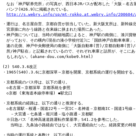
　なお「神戸駅券売所」の写真が、西日本JRバスが配布した「大阪－名古屋 5
　パンフ(H26.9)に掲載されている。

http://s.webry.info/sp/mt-rokko.at.webry.info/200604/
・運行は、名古屋自営、京都自営が担当していた。新大阪支所は、新幹線北
　宮原操に向かう線路と在来線に挟まれた場所にあった。

・神戸側については、当時の明細地図によると、神戸駅の南側に、湊川貨物
　がっており、その構内(現在の湊小学校付近)に「国鉄神戸自動車車庫」、
　速の北側、神戸中央郵便局の南側に「大阪自動車(営)/京都自動車(営)/
　所/神戸駐在」と記載されているので、それぞれ車庫と詰所が、そこにあっ
　もしれない。(akane-dou.com/kobe9.html)

(2) S40.3.6改正

・1965(S40).3.6に京都深草～京都を開業、京都系統の運行を開始する。
・京都系統のバス停は、以下の通り。

　◇名古屋～京都深草 京都系統を参照

　◇京都 (東海道本線停車場) ◆駅北口

・京都系統の経路は、以下の通りと推測する。

　◇名古屋駅－桜通－国道22号－一宮IC－名神道－京都南IC－国道1号線－
　　－大宮通－七条通－堀川通－塩小路通－京都駅

　※日急バス「名神高速道路運転作業基準」S41.2を参考にした。

　　当時は、九条油小路経由ではなく、大宮通経由だった。経路変更の時期は
・当時の運行系統と本数は、以下の通り。
