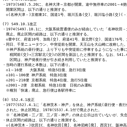
・1973(S48).5.20に、名神大津～京都が開業。途中無停車の2001～4便
　開業区間は、以下の通りと推測する。

　◇(名神大津－)京都東IC、国道1号、堀川五条(交)、堀川塩小路(交)(－京
(7) S49.10.1改正

・1974(S49).10.1に、大阪系統普通便のみが経由していた「名神吹田－
　廃止。廃止区間の経路は、以下の通りと推測する。

　◇豊中IC、府道10号、加島(交)、府道41号、新北野(交)、国道176号、
・同日、千里ニュータウン、中突堤前を開業。天王山を大山崎に改称した。
　※神戸系統の昼行便は、上り下りも中突堤前に停車するようになった事に
　　税関前(交)→三宮駅北(交)の区間を新設したと推測する。なお、S41.4.
　　区間は、神戸発夜行便が引き続き利用していたと推測する。

・当時の運行系統と本数は、以下の通り。

　◇1～16便　　大阪系統　特急5往復、急行3往復

　◇101～106便 神戸系統　特急3往復

　◇201～218便 京都系統　特急4往復、急行5往復

　◇2001～2便　京都系統　特急1往復　日祝のみ運転

　※種別「快速」廃止、急行便は各駅停車に

(8) S52.4.1改正

・1977(S52).4.1に「名神茨木－神戸」を休止、神戸系統(昼行便・夜行
　された。休止区間は、1978(S53).4.1付で廃止された。

　※「名神尼崎－三ノ宮、三ノ宮－神戸」の休止公示は出ていないが、失念か
・休止区間の経路は、以下の通りと推測する。

　◇(名神茨木－)吹田IC、名神吹田[廃]、名神尼崎[廃]、西宮IC、阪神高速