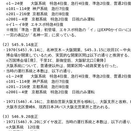
　◇1～24便　　大阪系統　特急4往復、急行4往復、準急2往復、普通2往復
　◇101～114便 神戸系統　急行7往復

　◇201～216便 京都系統　急行8往復

　◇2001～4便　京都系統　特急2往復　日祝のみ運転

　◇イ1～イ8便 エキスポ特急4往復

　※種別「準急・普通」初登場、エキスポ特急の「イ」はEXPOかイロハに由
・一宮の表記が「名神一宮」に戻っている。

(2) S45.9.14改正

・1970(S45).9.14に、名神茨木～大阪開業。S45.3.15に吹田IC～中
　博会場が開業しているため、実質的な開業区間は以下の通りと推測する。
　◇万国博会場[廃]、千里IC、新御堂筋、大阪駅北口[乗降]

　大阪系統について、普通便以外は、開業区間へ経路変更を行った。

・当時の運行系統と本数は、以下の通り。

　◇1～24便　　大阪系統　特急4往復、急行4往復、準急2往復、普通2往復
　◇101～114便 神戸系統　急行7往復

　◇201～216便 京都系統　急行8往復

　◇2001～4便　京都系統　特急2往復　日祝のみ運転

・1971(S46).4.16に、京都自営新大阪支所を移転し、大阪支所と改称。
　大阪市北区豊崎6、現西日本JRバス大阪北営業所と思われる。

(3) S46.9.20改正

・1971(S46).9.20にダイヤ改正。当時の運行系統と本数は、以下の通り。
　◇大阪系統　12往復
