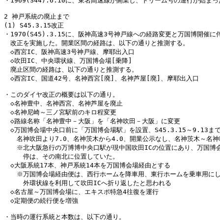
・1969(S44).6.10に、東名高速線が開業し、ドリーム号の運行が始まっ
2 神戸系統の廃止まで

(1) S45.3.15改正

・1970(S45).3.15に、阪神高速3号神戸線への経路変更と万国博開催に
　改正を実施した。開業区間の経路は、以下の通りと推測する。

　◇西宮IC、阪神高速3号神戸線、摩耶出入口

　◇吹田IC、中央環状線、万国博会場[乗降]

　廃止区間の経路は、以下の通りと推測する。

　◇西宮IC、国道42号、名神西宮[廃]、名神芦屋[廃]、摩耶出入口

・このダイヤ改正の概要は以下の通り。

　◇名神豊中、名神西宮、名神芦屋を廃止

　◇名神尼崎～三ノ宮駅前のキロ程変更

　◇路線名称「名神豊中－大阪」を「名神吹田－大阪」に変更

　◇万国博会場中央口前に「万国博会場駅」を設置、S45.3.15～9.13まで
　　名神吹田より7.0、名神茨木から4.0、開業公示なし、名神茨木～名神吹
　　※北大阪急行の万博博中央口駅が現中国吹田ICの位置にあり、万国博会
　　　停は、その南北に位置していた。

　◇大阪系統17本、神戸系統14本を万国博会場経由とする

　　※万国博会場経由便は、西行ホームを降車用、東行ホームを乗車用にし
　　　外環状線を利用して吹田ICへ折り返したと思われる

　◇名古屋～万国博会場に、エキスポ特急4往復を運行

　◇定期便の続行便を増強

・当時の運行系統と本数は、以下の通り。
