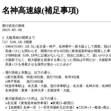
名神高速線(補足事項)
運行状況の推移

2015-05-30

1 大阪系統の開業まで

(1) S39.10.5開業

・1964(S39).10.5に名古屋～神戸、名神豊中～新大阪として開業。我が
　高速バスにも関わらず、開業のわずか4日前に東海道新幹線が開業した事も
　JTB時刻表 S39.10号に記載がないなど、現在に比較して、扱いが小さか
・大阪駅でなく、新大阪駅を発着する事になった理由は不明だが、大阪駅周
　高速バスを発着させる場所が無かったためか?

・運行系統と本数は、以下の通り。

　◇新大阪系統　特急10往復、急行7往復、各停3往復

　◇神戸系統　　急行10往復

・特急停車駅は、名古屋・大阪。急行停車駅は、名古屋・名神大垣・名神関
　名神彦根・栗東・名神大津・京都深草・大阪。

・新大阪系統のバス停は、以下の通り。

　◇名古屋 (東海道本線停車場) ◆駅東口→駅西口

　◇【未開業】名神一宮 (一宮市丹陽町九日市場) ◆(IC外→)一般道→廃止
