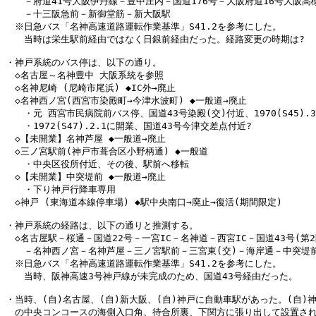
　　－府道41号大阪伊丹線－豊中庄内－国道176号－大阪府道16号大阪高槻
　　－十三阪急前－新御堂筋－新大阪駅

　※日急バス「名神高速道路運転作業基準」S41.2を参考にした。

　　当時は栄生駅前経由ではなく日銀前経由だった。経路変更の時期は?

・神戸系統のバス停は、以下の通り。

　◇名古屋～名神豊中 大阪系統を参照

　◇名神尼崎 (尼崎市尾浜) ◆IC外→廃止

　◇名神西ノ宮(西宮市染殿町→今津水波町) ◆一般道→廃止

　　・元 西宮市民病院前バス停、国道43号染殿(交)付近、1970(S45).3.
　　・1972(S47).2.1に開業、国道43号今津交差点付近?

　◇【未開業】名神芦屋 ◆一般道→廃止

　◇三ノ宮駅前(神戸市葺合区小野柄通) ◆一般道

　　・中央区役所付近、その後、駅前へ移転

　◇【未開業】中突堤前 ◆一般道→廃止

　　・下り神戸行降車専用

　◇神戸 (東海道本線停車場) ◆駅中央南口→廃止→復活(期間限定)

・神戸系統の経路は、以下の通りと推測する。

　◇名古屋駅－桜通－国道22号－一宮IC－名神道－西宮IC－国道43号(第2
　　－名神西ノ宮－名神芦屋－三ノ宮駅前－三宮東(交)－海岸通－中突堤前
　※日急バス「名神高速道路運転作業基準」S41.2を参考にした。

　　当時、阪神高速3号神戸線が未完成のため、国道43号経由だった。

・当時、(自)名古屋、(自)新大阪、(自)神戸に自動車駅があった。(自)神
　の中央コンコースの海側入口角、待合所裏、下関方に張り出して設置され