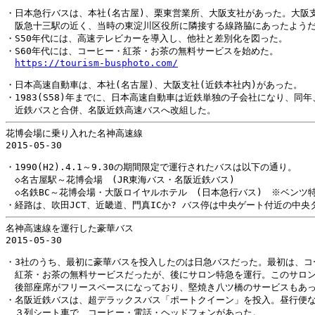
・日本急行バスは、本社(名古屋)、栗東営業所、大阪支社があった。大阪支
　阪急十三駅の近く、当時の東淀川区役所に隣接する線路脇にあったようだ
・S50年代には、高速テレビカーを導入し、他社と差別化を図った。

・S60年代には、コーヒー・紅茶・お茶の無料サービスを始めた。

https://tourism-busphoto.com/
・日本高速自動車は、本社(名古屋)、大阪支社(近鉄本社内)があった。

・1983(S58)年までに、日本高速自動車は近鉄単独の子会社になり、同年
花博会場に乗り入れた名神高速線

2015-05-30

・1990(H2).4.1～9.30の期間限定で運行されたバスは以下の通り。

　◇名古屋駅～花博会場　(JR東海バス・名阪近鉄バス)

　◇名鉄BC～花博会場・大阪ロイヤルホテル　(日本急行バス)　※ベンツ特
名神高速線を運行した豪華バス

2015-05-30

・3社のうち、最初に豪華バスを投入したのは日急バスだった。最初は、コー
　紅茶・お茶の無料サービスだったが、後にサロン特急を運行。このサロン
　後部座席がフリースペースになっており、堅焼き八ツ橋のサービスもあっ
・名阪近鉄バスは、超デラックスバス「ポートクイーン」を投入。昼行便な
　３列シート車で、コーヒー・電話・ヘッドフォンがあった。
