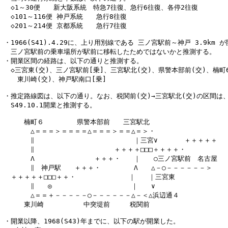
　◇1～30便　　新大阪系統　特急7往復、急行6往復、各停2往復

　◇101～116便 神戸系統　　急行8往復

　◇201～214便 京都系統　　急行7往復

・1966(S41).4.29に、上り用別線である 三ノ宮駅前～神戸 3.9km が
　三ノ宮駅前の乗車場所が駅前に移転したためではないかと推測する。

・開業区間の経路は、以下の通りと推測する。

　◇三宮東(交)、三ノ宮駅前[乗]、三宮駅北(交)、県警本部前(交)、楠町6
　　東川崎(交)、神戸駅南口[乗]

・推定路線図は、以下の通り。なお、税関前(交)→三宮駅北(交)の区間は、
　S49.10.1開業と推測する。

　　　楠町６　　　　　県警本部前　　三宮駅北

　　　　△＝＝＝＞＝＝＝＝△＝＝＝＞＝＝△＝＞・

　　　　∥　　　　　　　　　　　　　　　｜三宮∨　　　　＋＋＋＋＋

　　　　∥　　　　　　　　　　　　＋＋＋＋□□□＋＋＋＋・

　　　　Λ　　　　　　　　　＋＋＋・　　｜　　○三ノ宮駅前　名古屋

　　　　∥　神戸駅　　＋＋＋・　　　　　Λ　　△－○－－－－－－＞

　＋＋＋＋＋□□□＋＋・　　　　　　　　｜　　｜三宮東

　　　　∥　　◎　　　　　　　　　　　　｜　　∨

　　　　△＝＝＋－－－－－○－－－－－－△－＜△浜辺通４

　　　東川崎　　　　　　中突堤前　　　税関前

・開業以降、1968(S43)年までに、以下の駅が開業した。
