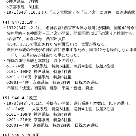
　◇神戸系統　7往復

　◇京都系統　8往復

・1971(S46).10.1より「三ノ宮駅前」を「三ノ宮」に改称、鉄道連絡駅
(4) S47.2.1改正

・1972(S47).2.1に、名神西宮(西宮市今津水波町)が開業。国道42号今
　名神尼崎～名神西宮～三ノ宮が開業。開業区間は以下の通りと推測する。
　◇西宮IC、国道42号、西宮出入口

　※S45.3.15で廃止された名神西宮とは、位置が異なる。

　※神戸系統の全便が名神西宮に停車するため、国道42号を経由しない本線
　　ドリーム号のみが経由する事になった。

・当時の運行系統と本数は、以下の通り。

　◇1～24便　　大阪系統　特急6往復、急行4往復、快速2往復

　◇101～108便 神戸系統　特急4往復

　◇201～216便 京都系統　特急8往復

　◇2001～4便　京都系統　特急2往復　日祝のみ運転

　※種別「快速」初登場、種別「準急・普通」廃止

(5) S48.4.1改正

・1973(S48).4.1に、菩提寺が開業。運行系統と本数は、以下の通り。

　◇1～24便　　大阪系統　特急6往復、急行4往復、快速2往復

　◇101～108便 神戸系統　特急4往復

　◇201～216便 京都系統　特急8往復

　◇2001～4便　京都系統　特急2往復　日祝のみ運転

(6) S48.5.20改正
