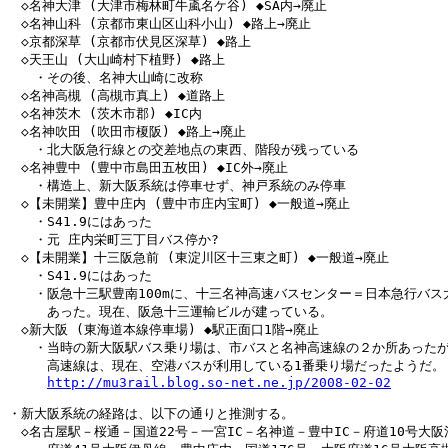
　◇名神大津 (大津市梅林町牛颪名ケ谷) ◆SA内→廃止

　◇名神山科 (京都市東山区山科小山) ◆路上→廃止

　◇京都深草 (京都市伏見区深草) ◆路上

　◇天王山 (大山崎村下植野) ◆路上

　　・その後、名神大山崎に改称

　◇名神高槻 (高槻市真上) ◆道路上

　◇名神茨木 (茨木市郡) ◆IC内

　◇名神吹田 (吹田市榎阪) ◆路上→廃止

　　・北大阪急行線との交差地点の東西、階段が残っている

　◇名神豊中 (豊中市島田五枚田) ◆IC外→廃止

　　・構造上、新大阪系統は停車せず、神戸系統のみ停車

　◇【未開業】豊中庄内 (豊中市庄内宝町) ◆一般道→廃止

　　・S41.9にはあった

　　・元 庄内栄町三丁目バス停か?

　◇【未開業】十三阪急前 (東淀川区十三東之町) ◆一般道→廃止

　　・S41.9にはあった

　　・阪急十三駅豊南100mに、十三名神高速バスセンター＝日本急行バス大
　　　あった。現在、阪急十三運輸ビルが建っている。

　◇新大阪 (東海道本線停車場) ◆駅正面口1階→廃止

　　・当時の新大阪駅バス乗り場は、市バスと名神高速線の２か所あったが
　　　高速線は、現在、空港バスが利用している1番乗り場だったようだ。

http://mu3rail.blog.so-net.ne.jp/2008-02-02
・新大阪系統の経路は、以下の通りと推測する。

　◇名古屋駅－桜通－国道22号－一宮IC－名神道－豊中IC－府道10号大阪