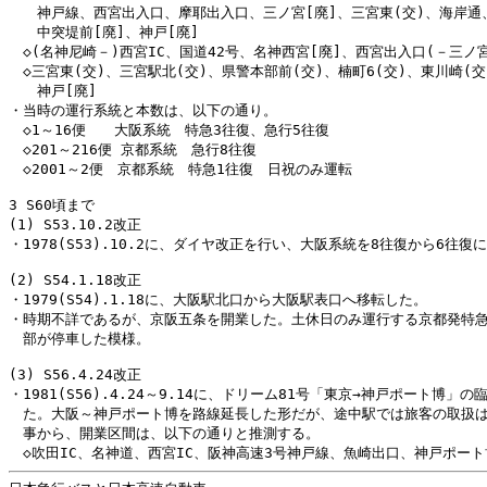
　　神戸線、西宮出入口、摩耶出入口、三ノ宮[廃]、三宮東(交)、海岸通、
　　中突堤前[廃]、神戸[廃]

　◇(名神尼崎－)西宮IC、国道42号、名神西宮[廃]、西宮出入口(－三ノ宮
　◇三宮東(交)、三宮駅北(交)、県警本部前(交)、楠町6(交)、東川崎(交)
　　神戸[廃]

・当時の運行系統と本数は、以下の通り。

　◇1～16便　　大阪系統　特急3往復、急行5往復

　◇201～216便 京都系統　急行8往復

　◇2001～2便　京都系統　特急1往復　日祝のみ運転

3 S60頃まで

(1) S53.10.2改正

・1978(S53).10.2に、ダイヤ改正を行い、大阪系統を8往復から6往復に
(2) S54.1.18改正

・1979(S54).1.18に、大阪駅北口から大阪駅表口へ移転した。

・時期不詳であるが、京阪五条を開業した。土休日のみ運行する京都発特急
　部が停車した模様。

(3) S56.4.24改正

・1981(S56).4.24～9.14に、ドリーム81号「東京→神戸ポート博」の
　た。大阪～神戸ポート博を路線延長した形だが、途中駅では旅客の取扱は
　事から、開業区間は、以下の通りと推測する。
