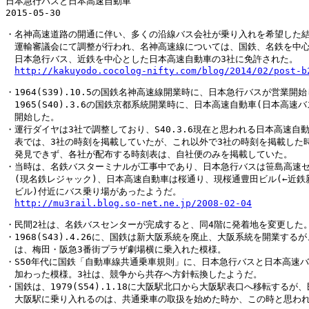
日本急行バスと日本高速自動車

2015-05-30

・名神高速道路の開通に伴い、多くの沿線バス会社が乗り入れを希望した結
　運輸審議会にて調整が行われ、名神高速線については、国鉄、名鉄を中心
　日本急行バス、近鉄を中心とした日本高速自動車の3社に免許された。

http://kakuyodo.cocolog-nifty.com/blog/2014/02/post-b
・1964(S39).10.5の国鉄名神高速線開業時に、日本急行バスが営業開始
　1965(S40).3.6の国鉄京都系統開業時に、日本高速自動車(日本高速バ
　開始した。

・運行ダイヤは3社で調整しており、S40.3.6現在と思われる日本高速自動
　表では、3社の時刻を掲載していたが、これ以外で3社の時刻を掲載した時
　発見できず、各社が配布する時刻表は、自社便のみを掲載していた。

・当時は、名鉄バスターミナルが工事中であり、日本急行バスは笹島高速セ
　(現名鉄レジャック)、日本高速自動車は桜通り、現桜通豊田ビル(←近鉄新
　ビル)付近にバス乗り場があったようだ。

http://mu3rail.blog.so-net.ne.jp/2008-02-04
・民間2社は、名鉄バスセンターが完成すると、同4階に発着地を変更した。
・1968(S43).4.26に、国鉄は新大阪系統を廃止、大阪系統を開業するが
　は、梅田・阪急3番街プラザ劇場横に乗入れた模様。

・S50年代に国鉄「自動車線共通乗車規則」に、日本急行バスと日本高速バ
　加わった模様。3社は、競争から共存へ方針転換したようだ。

・国鉄は、1979(S54).1.18に大阪駅北口から大阪駅表口へ移転するが、
　大阪駅に乗り入れるのは、共通乗車の取扱を始めた時か、この時と思われ