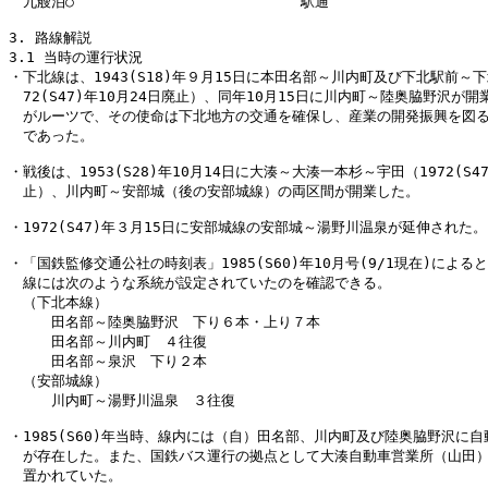
　九艘泊○　　　　　　　　　　　　　　　　駅通

3. 路線解説

3.1 当時の運行状況

・下北線は、1943(S18)年９月15日に本田名部～川内町及び下北駅前～下北
　72(S47)年10月24日廃止）、同年10月15日に川内町～陸奥脇野沢が開業
　がルーツで、その使命は下北地方の交通を確保し、産業の開発振興を図る
　であった。

・戦後は、1953(S28)年10月14日に大湊～大湊一本杉～宇田（1972(S47
　止）、川内町～安部城（後の安部城線）の両区間が開業した。

・1972(S47)年３月15日に安部城線の安部城～湯野川温泉が延伸された。

・「国鉄監修交通公社の時刻表」1985(S60)年10月号(9/1現在)によると
　線には次のような系統が設定されていたのを確認できる。

　（下北本線）

　　　田名部～陸奥脇野沢　下り６本・上り７本

　　　田名部～川内町　４往復

　　　田名部～泉沢　下り２本

　（安部城線）

　　　川内町～湯野川温泉　３往復

・1985(S60)年当時、線内には（自）田名部、川内町及び陸奥脇野沢に自
　が存在した。また、国鉄バス運行の拠点として大湊自動車営業所（山田）
　置かれていた。
