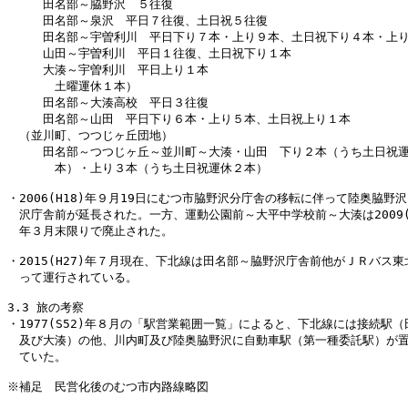
　　　田名部～脇野沢　５往復

　　　田名部～泉沢　平日７往復、土日祝５往復

　　　田名部～宇曽利川　平日下り７本・上り９本、土日祝下り４本・上り
　　　山田～宇曽利川　平日１往復、土日祝下り１本　　　

　　　大湊～宇曽利川　平日上り１本

　　　　土曜運休１本）

　　　田名部～大湊高校　平日３往復

　　　田名部～山田　平日下り６本・上り５本、土日祝上り１本

　（並川町、つつじヶ丘団地）

　　　田名部～つつじヶ丘～並川町～大湊・山田　下り２本（うち土日祝運
　　　　本）・上り３本（うち土日祝運休２本）

・2006(H18)年９月19日にむつ市脇野沢分庁舎の移転に伴って陸奥脇野沢
　沢庁舎前が延長された。一方、運動公園前～大平中学校前～大湊は2009(H
　年３月末限りで廃止された。

・2015(H27)年７月現在、下北線は田名部～脇野沢庁舎前他がＪＲバス東
　って運行されている。

3.3 旅の考察

・1977(S52)年８月の「駅営業範囲一覧」によると、下北線には接続駅（
　及び大湊）の他、川内町及び陸奥脇野沢に自動車駅（第一種委託駅）が置
　ていた。

※補足　民営化後のむつ市内路線略図
