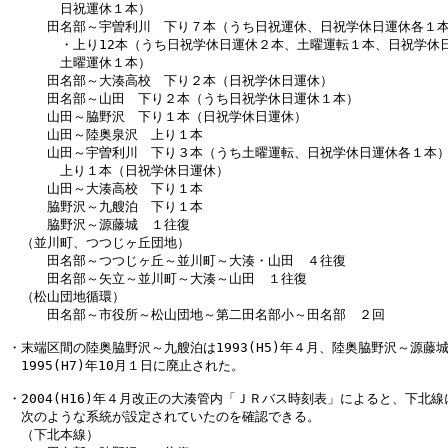
　　　　日祝運休１本）

　　　田名部～宇曽利川　下り７本（うち日祝運休、日祝学休日運休各１本
　　　　・上り12本（うち日祝学休日運休２本、土曜運転１本、日祝学休日
　　　　土曜運休１本）

　　　田名部～大湊高校　下り２本（日祝学休日運休）

　　　田名部～山田　下り２本（うち日祝学休日運休１本）

　　　山田～脇野沢　下り１本（日祝学休日運休）

　　　山田～陸奥泉沢　上り１本

　　　山田～宇曽利川　下り３本（うち土曜運転、日祝学休日運休各１本）
　　　　上り１本（日祝学休日運休）

　　　山田～大湊高校　下り１本

　　　脇野沢～九艘泊　下り１本

　　　脇野沢～源藤城　１往復

　（並川町、つつじヶ丘団地）

　　　田名部～つつじヶ丘～並川町～大湊・山田　４往復

　　　田名部～矢立～並川町～大湊～山田　１往復

　（松山団地循環）

　　　田名部～市役所～松山団地～第二田名部小～田名部　２回

・末端区間の陸奥脇野沢～九艘泊は1993(H5)年４月、陸奥脇野沢～源藤城
　1995(H7)年10月１日に廃止された。

・2004(H16)年４月改正の大湊管内「ＪＲバス時刻表」によると、下北線
　次のような系統が設定されていたのを確認できる。

　（下北本線）
