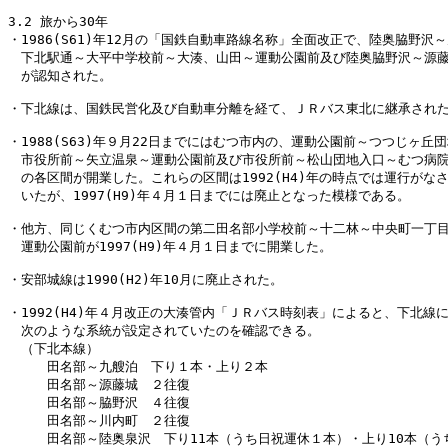
3.2 旅から30年

・1986(S61)年12月の「国鉄自動車路線名称」全面改正で、陸奥脇野沢～
　下北駅通～大平中学校前～大湊、山田～運動公園前及び陸奥脇野沢～源藤
　が認知された。

・下北線は、国鉄民営化及び自動車分離を経て、ＪＲバス東北に継承された
・1988(S63)年９月22日までにはむつ市内の、運動公園前～つつじヶ丘団
　市役所前～矢立温泉～運動公園前及び市役所前～松山団地入口～むつ病院
　の各区間が開業した。これらの区間は1992(H4)年の時点では運行がなさ
　いたが、1997(H9)年４月１日までには廃止となった模様である。

・他方、同じくむつ市内区間の第二田名部小学校前～十二林～中央町一丁目
　運動公園前が1997(H9)年４月１日までに開業した。

・安部城線は1990(H2)年10月に廃止された。

・1992(H4)年４月改正の大湊管内「ＪＲバス時刻表」によると、下北線に
　次のような系統が設定されていたのを確認できる。

　（下北本線）

　　　田名部～九艘泊　下り１本・上り２本

　　　田名部～源藤城　２往復

　　　田名部～脇野沢　４往復

　　　田名部～川内町　２往復

　　　田名部～陸奥泉沢　下り11本（うち日祝運休１本）・上り10本（うち