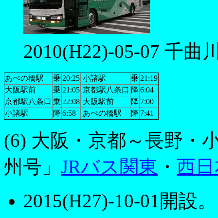
2010(H22)-05-07 
あぺの橋駅
乗
20:25
小諸駅
乗
21:19
大阪駅前
乗
21:05
京都駅八条口
降
6:04
京都駅八条口
乗
22:08
大阪駅前
降
7:00
小諸駅
降
6:58
あぺの橋駅
降
7:41
(6) 大阪・京都～長野
州号」
JRバス関東
・
西日
2015(H27)-10-01開設。