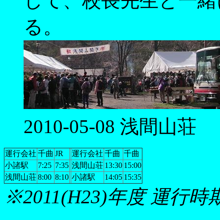
して、校長先生と一緒に
る。
2010-05-08 浅間山荘
運行会社
千曲
JR
運行会社
千曲
千曲
小諸駅
7:25
7:35
浅間山荘
13:30
15:00
浅間山荘
8:00
8:10
小諸駅
14:05
15:35
※2011(H23)年度 運行時