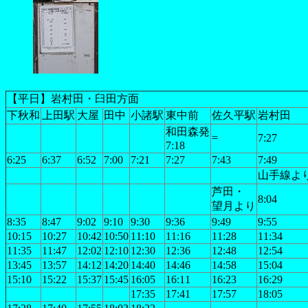
【平日】岩村田・臼田方面
下秋和
上田駅
大屋
田中
小諸駅
東中前
佐久平駅
岩村田
和田森発
=
7:27
7:18
6:25
6:37
6:52
7:00
7:21
7:27
7:43
7:49
山手線よ
芦田・
8:04
望月より
8:35
8:47
9:02
9:10
9:30
9:36
9:49
9:55
10:15
10:27
10:42
10:50
11:10
11:16
11:28
11:34
11:35
11:47
12:02
12:10
12:30
12:36
12:48
12:54
13:45
13:57
14:12
14:20
14:40
14:46
14:58
15:04
15:10
15:22
15:37
15:45
16:05
16:11
16:23
16:29
17:35
17:41
17:57
18:05