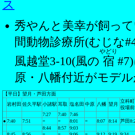
ス
秀やんと美幸が飼って
間動物診療所(むじな#
やどり
風越堂3-10(風の
宿
#
原・八幡付近がモデル
【平日】望月・芦田方面
立科町
岩村田
佐久平駅
小諸駅
耳取
塩名田
中原
八幡
望月
役場前
7:27
7:40
7:46
●
7:40
7:51
=
=
8:01
=
8:07
8:14
芦田8:
8:44
8:57
9:03
8:45
8:56
=
=
9:06
=
9:12
9:19
9:34