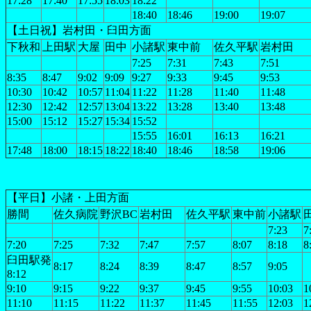
17:28
17:40
17:55
18:03
18:22
18:40
18:46
19:00
19:07
【土日祝】岩村田・臼田方面
下秋和
上田駅
大屋
田中
小諸駅
東中前
佐久平駅
岩村田
7:25
7:31
7:43
7:51
8:35
8:47
9:02
9:09
9:27
9:33
9:45
9:53
10:30
10:42
10:57
11:04
11:22
11:28
11:40
11:48
12:30
12:42
12:57
13:04
13:22
13:28
13:40
13:48
15:00
15:12
15:27
15:34
15:52
15:55
16:01
16:13
16:21
17:48
18:00
18:15
18:22
18:40
18:46
18:58
19:06
【平日】小諸・上田方面
勝間
佐久病院
野沢BC
岩村田
佐久平駅
東中前
小諸駅
7:23
7
7:20
7:25
7:32
7:47
7:57
8:07
8:18
8
臼田駅発
8:17
8:24
8:39
8:47
8:57
9:05
8:12
9:10
9:15
9:22
9:37
9:45
9:55
10:03
1
11:10
11:15
11:22
11:37
11:45
11:55
12:03
1