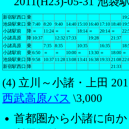
2011(H23)-05-31 池
新宿駅西口
乗
19:
池袋駅東口
乗
7:40
8:20
9:40
14:40
15:10
16:40
17:10
18:40
19:
小諸駅前
降
＝
11:24
＝
＝
18:14
＝
20:14
＝
22:
小諸高原
降
10:37
12:32
17:33
19:28
21:37
小諸高原
乗
7:35
8:35
10:35
16:35
18:
小諸駅前
乗
6:50
＝
＝
10:00
＝
13:30
＝
18:00
＝
池袋駅東口
降
9:58
10:37
11:28
13:08
13:41
16:38
19:33
21:08
22:
新宿駅西口
降
21:33
(4) 立川～小諸・上田 2011
西武高原バス
\3,000
首都圏から小諸に向か