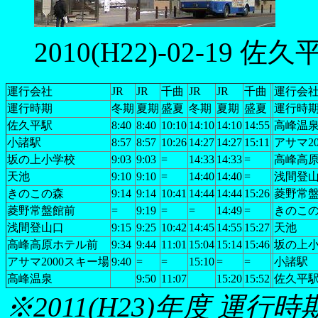
2010(H22)-02-19 佐
運行会社
JR
JR
千曲
JR
JR
千曲
運行会
運行時期
冬期
夏期
盛夏
冬期
夏期
盛夏
運行時
佐久平駅
8:40
8:40
10:10
14:10
14:10
14:55
高峰温
小諸駅
8:57
8:57
10:26
14:27
14:27
15:11
アサマ2
坂の上小学校
9:03
9:03
=
14:33
14:33
=
高峰高
天池
9:10
9:10
=
14:40
14:40
=
浅間登
きのこの森
9:14
9:14
10:41
14:44
14:44
15:26
菱野常
菱野常盤館前
=
9:19
=
=
14:49
=
きのこ
浅間登山口
9:15
9:25
10:42
14:45
14:55
15:27
天池
高峰高原ホテル前
9:34
9:44
11:01
15:04
15:14
15:46
坂の上
アサマ2000スキー場
9:40
=
=
15:10
=
=
小諸駅
高峰温泉
9:50
11:07
15:20
15:52
佐久平
※2011(H23)年度 運行時期