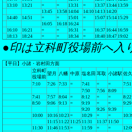
13:10
13:21
=
=
13:31
=
13:37
13:44
13:59
13:45
13:58
14:04
14:10
14:13
14:20
14:40
14:51
=
=
15:01
=
15:07
15:14
15:29
16:05
16:18
16:24
16:10
16:21
=
=
16:31
=
16:37
16:44
16:59
18:13
18:24
=
=
18:34
=
18:40
18:47
19:02
●印は立科町役場前へ入
【平日】小諸・岩村田方面
立科町
望月
八幡
中原
塩名田
耳取
小諸駅
佐
役場前
7:10
7:26
7:33
=
7:41
=
=
7:51
7:50
7:56
8:09
7:41
7:57
8:04
=
8:12
=
=
8:22
8:50
9:06
9:13
=
9:19
=
=
9:29
9:20
9:26
9:39
10:00
10:16
10:23
=
10:29
=
=
10:3
11:15
11:22
11:25
11:31
11:37
11:50
11:30
11:46
11:53
=
11:59
=
=
12:0