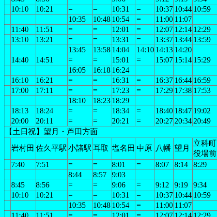
10:10
10:21
=
=
10:31
=
10:37
10:44
10:59
10:35
10:48
10:54
=
11:00
11:07
11:40
11:51
=
=
12:01
=
12:07
12:14
12:29
13:10
13:21
=
=
13:31
=
13:37
13:44
13:59
13:45
13:58
14:04
14:10
14:13
14:20
14:40
14:51
=
=
15:01
=
15:07
15:14
15:29
16:05
16:18
16:24
16:10
16:21
=
=
16:31
=
16:37
16:44
16:59
17:00
17:11
=
=
17:23
=
17:29
17:38
17:53
18:10
18:23
18:29
18:13
18:24
=
=
18:34
=
18:40
18:47
19:02
20:00
20:11
=
=
20:21
=
20:27
20:34
20:49
【土日祝】望月・芦田方面
立科町
岩村田
佐久平駅
小諸駅
耳取
塩名田
中原
八幡
望月
役場前
7:40
7:51
=
=
8:01
=
8:07
8:14
8:29
8:44
8:57
9:03
8:45
8:56
=
=
9:06
=
9:12
9:19
9:34
10:10
10:21
=
=
10:31
=
10:37
10:44
10:59
10:35
10:48
10:54
=
11:00
11:07
11:40
11:51
=
=
12:01
=
12:07
12:14
12:29