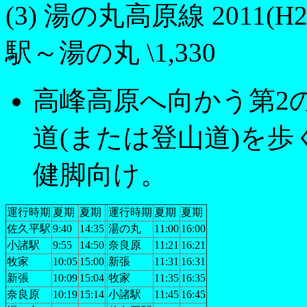
(3) 湯の丸高原線 2011(H2
駅～湯の丸 \1,330
高峰高原へ向かう第2
道(または登山道)を
健脚向け。
運行時期
夏期
夏期
運行時期
夏期
夏期
佐久平駅
9:40
14:35
湯の丸
11:00
16:00
小諸駅
9:55
14:50
奈良原
11:21
16:21
牧家
10:05
15:00
新張
11:31
16:31
新張
10:09
15:04
牧家
11:35
16:35
奈良原
10:19
15:14
小諸駅
11:45
16:45