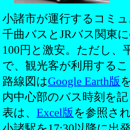
小諸市が運行するコミュ
千曲バスとJRバス関東
100円と激安。ただし
で、観光客が利用するこ
路線図は
Google Earth版
内中心部のバス時刻を記
表は、
Excel版
を参照さ
小諸駅を17:30以降に