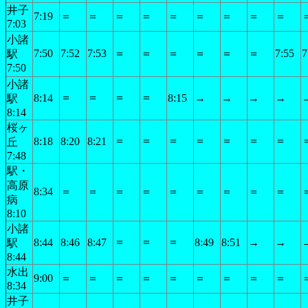
井子
7:19
＝
＝
＝
＝
＝
＝
＝
＝
＝
7:03
小諸
7:50
7:52
7:53
＝
＝
＝
＝
＝
＝
7:55
7
駅
7:50
小諸
＝
＝
＝
＝
8:14
8:15
→
→
→
→
駅
8:14
桜ヶ
＝
＝
＝
＝
＝
＝
＝
8:18
8:20
8:21
丘
7:48
駅・
高原
8:34
＝
＝
＝
＝
＝
＝
＝
＝
＝
病
8:10
小諸
＝
＝
＝
8:44
8:46
8:47
8:49
8:51
→
→
駅
8:44
水出
9:00
＝
＝
＝
＝
＝
＝
＝
＝
＝
8:34
井子