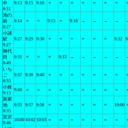
＝
＝
＝
＝
＝
＝
＝
9:13
9:15
9:16
中
8:31
池の
＝
＝
＝
9:14
9:15
9:16
→
→
→
→
前
8:27
小諸
＝
＝
＝
＝
＝
＝
9:27
9:29
9:30
9:32
9
駅
9:27
御代
＝
＝
＝
9:31
9:33
→
→
→
→
→
田
8:49
いち
＝
＝
＝
＝
＝
＝
＝
9:37
9:39
9:40
ご
8:55
小姓
9:40
＝
＝
＝
＝
＝
＝
＝
＝
＝
9:15
新家
＝
＝
＝
＝
＝
＝
9:55
9:57
9:58
10:00
池
9:35
宮沢
10:00
10:02
10:03
＝
＝
＝
＝
＝
＝
＝
9:46