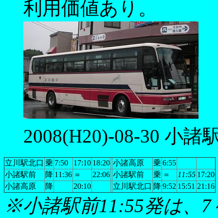
利用価値あり。
2008(H20)-08-30 小諸
立川駅北口
乗
7:50
17:10
18:20
小諸高原
乗
6:55
小諸駅前
降
11:36
＝
22:06
小諸駅前
乗
＝
11:55
17:20
小諸高原
降
20:10
立川駅北口
降
9:52
15:51
21:16
※小諸駅前11:55発は