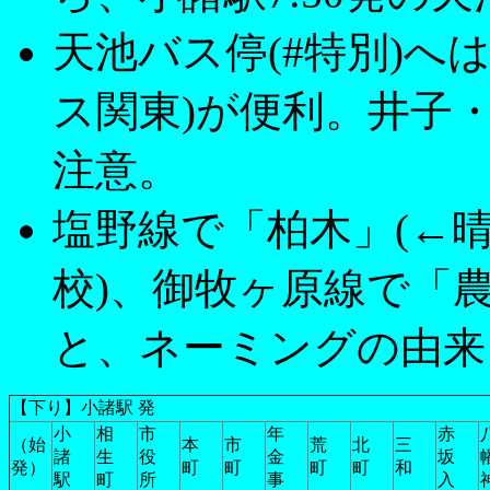
天池バス停(#特別)へ
ス関東)が便利。井子
注意。
塩野線で「柏木」(←晴
校)、御牧ヶ原線で「農
と、ネーミングの由来
【下り】小諸駅 発
小
相
市
年
赤
（始
本
市
荒
北
三
諸
生
役
金
坂
発）
町
町
町
町
和
駅
町
所
事
入