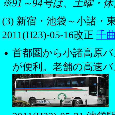
※91～94号は、土曜・
(3) 新宿・池袋～小諸
2011(H23)-05-16改正
千
首都圏から小諸高原バ
が便利。老舗の高速バ