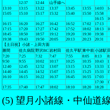
12:37
12:44
山手線へ
13:10
13:15
13:22
13:37
13:45
13:55
14:03
1
15:05
15:10
15:17
15:32
15:40
15:50
15:58
16:15
1
16:15
16:20
16:27
16:42
16:52
17:02
17:13
17:15
17:20
17:27
17:42
17:52
18:02
18:13
1
18:45
18:50
18:57
19:12
19:20
19:30
19:38
19:38
19:43
19:50
20:05
20:13
20:23
20:31
【土日祝】小諸・上田方面
勝間
佐久病院
野沢BC
岩村田
佐久平駅
東中前
小諸駅
7:20
7:25
7:32
7:47
7:55
8:05
8:13
8
9:50
9:55
10:02
10:17
10:25
10:35
10:43
1
12:40
12:45
12:52
13:07
13:15
13:25
13:33
1
14:40
14:45
14:52
15:07
15:15
15:25
15:33
1
16:10
16:15
16:22
16:37
16:45
16:55
17:03
17:30
1
17:35
17:40
17:47
18:02
18:10
18:20
18:28
(5) 望月小諸線・中仙道線 20