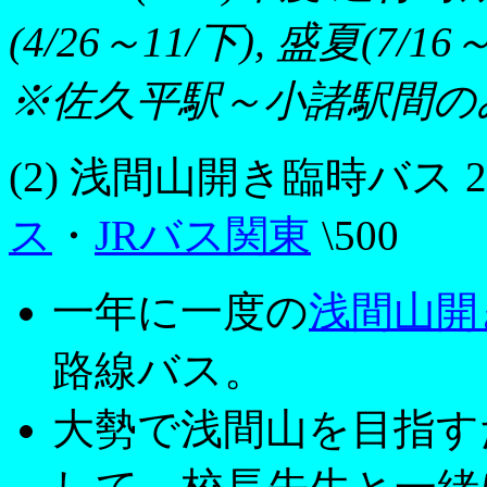
(4/26～11/下), 盛夏(7/16～1
※佐久平駅～小諸駅間の
(2) 浅間山開き臨時バス 201
ス
・
JRバス関東
\500
一年に一度の
浅間山開
路線バス。
大勢で浅間山を目指す