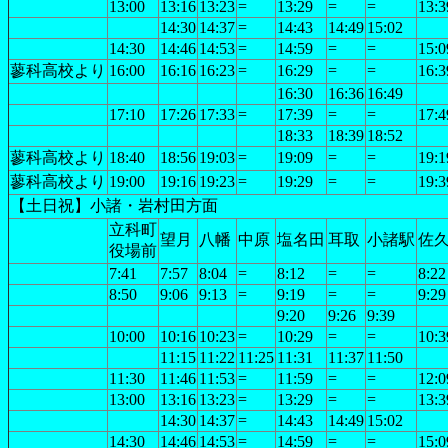
13:00
13:16
13:23
=
13:29
=
=
13:3
14:30
14:37
=
14:43
14:49
15:02
14:30
14:46
14:53
=
14:59
=
=
15:0
蓼科高校より
16:00
16:16
16:23
=
16:29
=
=
16:3
16:30
16:36
16:49
17:10
17:26
17:33
=
17:39
=
=
17:4
18:33
18:39
18:52
蓼科高校より
18:40
18:56
19:03
=
19:09
=
=
19:1
蓼科高校より
19:00
19:16
19:23
=
19:29
=
=
19:3
【土日祝】小諸・岩村田方面
立科町
望月
八幡
中原
塩名田
耳取
小諸駅
佐
役場前
7:41
7:57
8:04
=
8:12
=
=
8:22
8:50
9:06
9:13
=
9:19
=
=
9:29
9:20
9:26
9:39
10:00
10:16
10:23
=
10:29
=
=
10:3
11:15
11:22
11:25
11:31
11:37
11:50
11:30
11:46
11:53
=
11:59
=
=
12:0
13:00
13:16
13:23
=
13:29
=
=
13:3
14:30
14:37
=
14:43
14:49
15:02
14:30
14:46
14:53
=
14:59
=
=
15:0