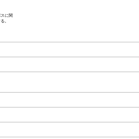
スに関

る。
