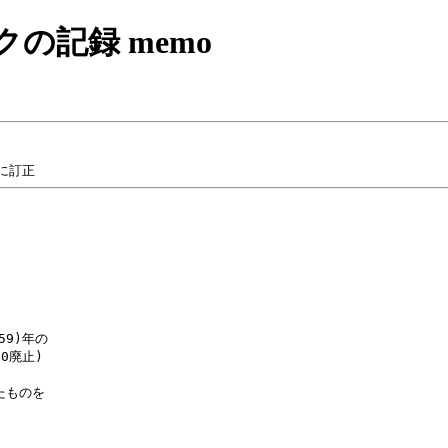
クの記録 memo
9)年の

廃止)

ものを


