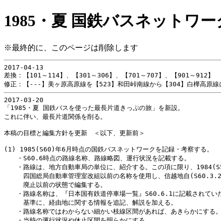
1985・夏 国鉄バスネットワー
※最終的に、このページは削除します
2017-04-13

差換：【101～114】、【301～306】、【701～707】、【901～912】

2017-03-20

「1985・夏 国鉄バスを使った最長片道きっぷの旅」を新設。

これに伴い、最長片道関係を削る。

本稿の目標と編集方針を更新　＜以下、更新前＞

(1) 1985(S60)年6月時点の国鉄バスネットワークを記録・考察する。

　　・S60.6時点の路線名称、路線略図、運行状況を記載する。

　　・路線は、地方自動車局の単位に、紹介する。この項に限り、1984(S5
　　　四国総局自動車管理室改組以前の名称を使用し、信越地自(S60.3.20
　　　廃止以前の状態で編集する。

　　・路線名称は、『日本国有鉄道停車場一覧』S60.6.1に記載されていた
　　　基準に、経由地に関する情報を追記、解説を加える。

　　・路線名称ではわからない細かい枝線区間があれば、あきらかにする。
　　・当時の運行状況や休止区間を明らかにする。
