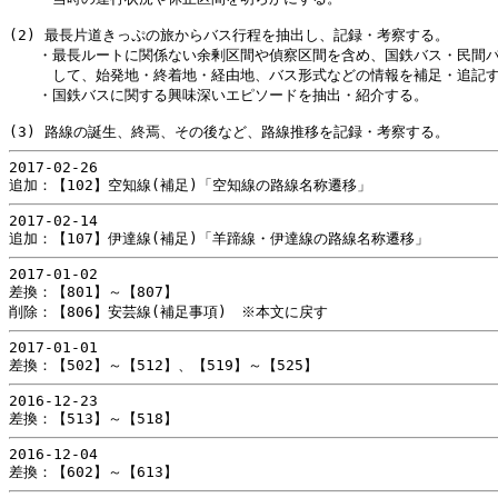
(2) 最長片道きっぷの旅からバス行程を抽出し、記録・考察する。

　　・最長ルートに関係ない余剰区間や偵察区間を含め、国鉄バス・民間バ
　　　して、始発地・終着地・経由地、バス形式などの情報を補足・追記す
　　・国鉄バスに関する興味深いエピソードを抽出・紹介する。

2017-02-26

2017-02-14

2017-01-02

差換：【801】～【807】

2017-01-01

2016-12-23

2016-12-04
