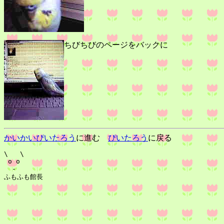
ちびちびのページをバックに
かいかいぴいたろう
に進む
ぴいたろう
に戻る
\   \

 o o 

  -  
